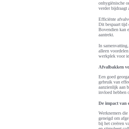
onhygiënische o
verder bijdraag
Efficiënte afval
Dit bespaart tij
Bovendien kan ee
aantrekt.
In samenvatting, 
alleen voordelen
werkplek voor i
Afvalbakken vo
Een goed georgan
gebruik van effe
aanzienlijk aan 
invloed hebben o
De impact van 
Werknemers die z
geneigd om afgel
bij het creëren v
en stimuleert co