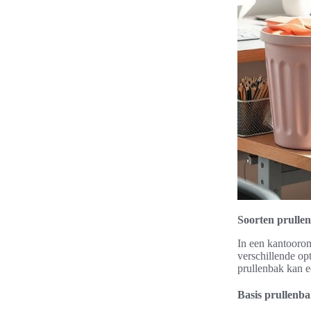
Soorten prulle
In een kantoorom
verschillende op
prullenbak kan e
Basis prullenb