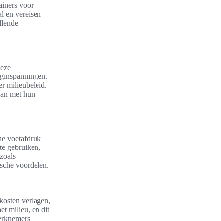
ainers voor
al en vereisen
llende
Deze
nginspanningen.
er milieubeleid.
gaan met hun
he voetafdruk
 te gebruiken,
zoals
ische voordelen.
 kosten verlagen,
t milieu, en dit
werknemers