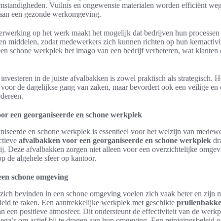
mstandigheden. Vuilnis en ongewenste materialen worden efficiënt we
t aan een gezonde werkomgeving.
verwerking op het werk maakt het mogelijk dat bedrijven hun processen 
d en middelen, zodat medewerkers zich kunnen richten op hun kernactivit
n schone werkplek het imago van een bedrijf verbeteren, wat klanten 
investeren in de juiste afvalbakken is zowel praktisch als strategisch. He
 voor de dagelijkse gang van zaken, maar bevordert ook een veilige en e
edereen.
or een georganiseerde en schone werkplek
iseerde en schone werkplek is essentieel voor het welzijn van medewe
ctieve
afvalbakken voor een georganiseerde en schone werkplek
dra
bij. Deze afvalbakken zorgen niet alleen voor een overzichtelijke omge
p de algehele sfeer op kantoor.
een schone omgeving
ich bevinden in een schone omgeving voelen zich vaak beter en zijn m
eid te raken. Een aantrekkelijke werkplek met geschikte
prullenbakk
an een positieve atmosfeer. Dit ondersteunt de effectiviteit van de werkp
llega’s om actief bij te dragen aan hun omgeving. Een reinigingsbeleid 