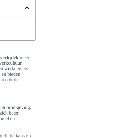
 werkplek
meer
werkcultuur.
pen werknemers
e en bieden
wat ook de
kantooromgeving.
zich beter
ommel en
 dit de kans op