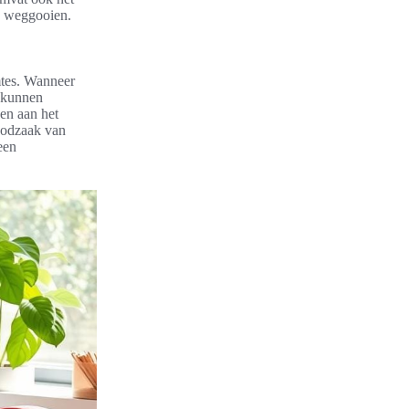
n weggooien.
mtes. Wanneer
, kunnen
en aan het
oodzaak van
een