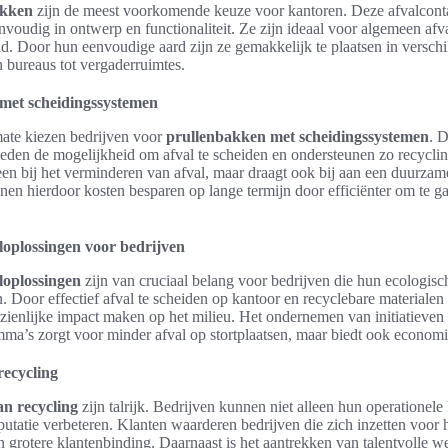
akken
zijn de meest voorkomende keuze voor kantoren. Deze afvalcont
envoudig in ontwerp en functionaliteit. Ze zijn ideaal voor algemeen afv
. Door hun eenvoudige aard zijn ze gemakkelijk te plaatsen in verschi
bureaus tot vergaderruimtes.
met scheidingssystemen
ate kiezen bedrijven voor
prullenbakken met scheidingssystemen
. 
eden de mogelijkheid om afval te scheiden en ondersteunen zo recycli
lleen bij het verminderen van afval, maar draagt ook bij aan een duurzam
nen hierdoor kosten besparen op lange termijn door efficiënter om te 
oplossingen voor bedrijven
oplossingen
zijn van cruciaal belang voor bedrijven die hun ecologisc
. Door effectief afval te scheiden op kantoor en recyclebare materialen
ienlijke impact maken op het milieu. Het ondernemen van initiatieven 
ma’s zorgt voor minder afval op stortplaatsen, maar biedt ook econom
recycling
an recycling
zijn talrijk. Bedrijven kunnen niet alleen hun operationele
utatie verbeteren. Klanten waarderen bedrijven die zich inzetten voor he
en grotere klantenbinding. Daarnaast is het aantrekken van talentvolle 