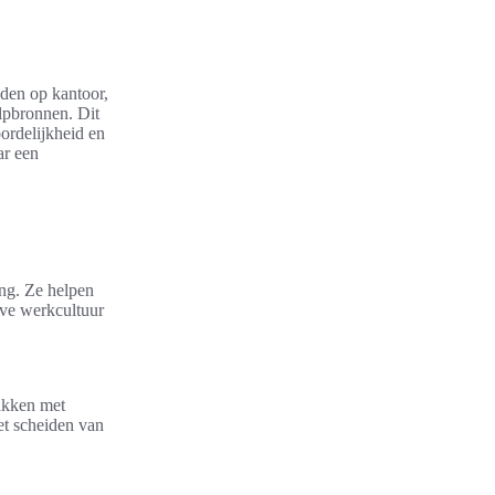
den op kantoor,
lpbronnen. Dit
ordelijkheid en
ar een
ng. Ze helpen
ieve werkcultuur
bakken met
et scheiden van