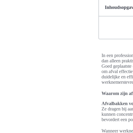
Inhoudsopgave
In een professio
dan alleen prakt
Goed geplaatste 
om afval effecti
duidelijke en eff
werknemerstevre
Waarom zijn af
Afvalbakken vo
Ze dragen bij aa
kunnen concentr
bevordert een po
Wanneer werknem