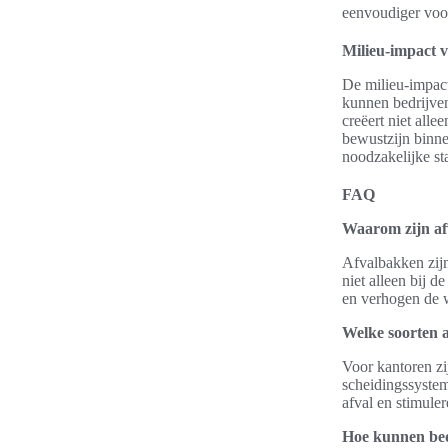
eenvoudiger voor
Milieu-impact 
De milieu-impact
kunnen bedrijven
creëert niet all
bewustzijn binn
noodzakelijke st
FAQ
Waarom zijn af
Afvalbakken zij
niet alleen bij d
en verhogen de 
Welke soorten a
Voor kantoren zi
scheidingssystem
afval en stimuler
Hoe kunnen bed