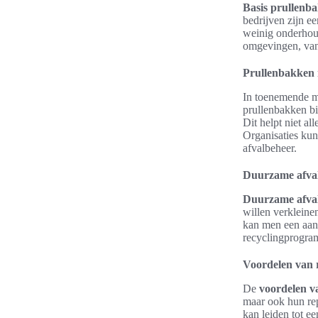
Basis prullenb
bedrijven zijn e
weinig onderhoud
omgevingen, van 
Prullenbakken 
In toenemende m
prullenbakken bi
Dit helpt niet a
Organisaties kun
afvalbeheer.
Duurzame afval
Duurzame afval
willen verkleinen
kan men een aanz
recyclingprogram
Voordelen van 
De
voordelen v
maar ook hun rep
kan leiden tot e