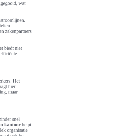
ggegooid, wat
stroomlijnen.
eiten.
en zakenpartners
t biedt niet
fficiënte
rkers. Het
agt hier
ving, maar
inder snel
en kantoor
helpt
lek organisatie
omvat ook het