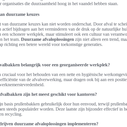
 organisaties die duurzaamheid hoog in het vaandel hebben staan.
van duurzame keuzes
 van duurzame keuzes kan niet worden onderschat. Door afval te schei
 actief bijdragen aan het verminderen van de druk op de natuurlijke hu
een een schonere werkplek, maar stimuleert ook een cultuur van verantwo
en het team.
Duurzame afvaloplossingen
zijn niet alleen een trend, ma
ap richting een betere wereld voor toekomstige generaties.
valbakken belangrijk voor een georganiseerde werkplek?
n cruciaal voor het behouden van een nette en hygiënische werkomgevi
e efficiëntie van de afvalverwerking, maar dragen ook bij aan een posit
werknemerstevredenheid.
fvalbakken zijn het meest geschikt voor kantoren?
jn basis prullenbakken gebruikelijk door hun eenvoud, terwijl prullen
en steeds populairder worden. Deze laatste zijn bijzonder effectief in h
en recycling.
rijven duurzame afvaloplossingen implementeren?