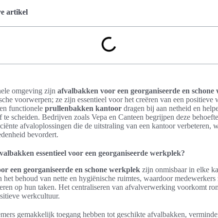
 artikel
nele omgeving zijn
afvalbakken voor een georganiseerde en schone
ische voorwerpen; ze zijn essentieel voor het creëren van een positieve 
en functionele
prullenbakken kantoor
dragen bij aan netheid en hel
ef te scheiden. Bedrijven zoals Vepa en Canteen begrijpen deze behoeft
iciënte afvaloplossingen die de uitstraling van een kantoor verbeteren, 
denheid bevordert.
valbakken essentieel voor een georganiseerde werkplek?
or een georganiseerde en schone werkplek
zijn onmisbaar in elke 
n het behoud van nette en hygiënische ruimtes, waardoor medewerkers 
eren op hun taken. Het centraliseren van afvalverwerking voorkomt r
sitieve werkcultuur.
ers gemakkelijk toegang hebben tot geschikte afvalbakken, vermindert