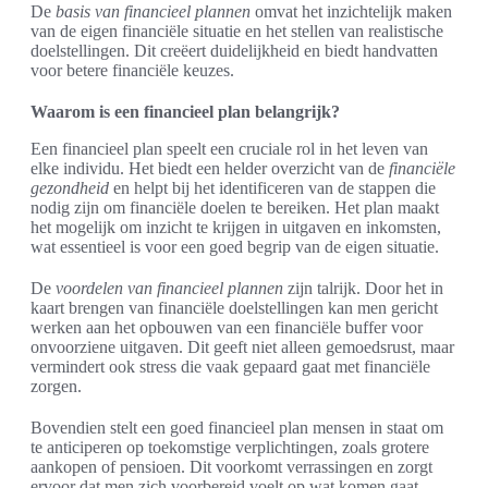
De
basis van financieel plannen
omvat het inzichtelijk maken
van de eigen financiële situatie en het stellen van realistische
doelstellingen. Dit creëert duidelijkheid en biedt handvatten
voor betere financiële keuzes.
Waarom is een financieel plan belangrijk?
Een financieel plan speelt een cruciale rol in het leven van
elke individu. Het biedt een helder overzicht van de
financiële
gezondheid
en helpt bij het identificeren van de stappen die
nodig zijn om financiële doelen te bereiken. Het plan maakt
het mogelijk om inzicht te krijgen in uitgaven en inkomsten,
wat essentieel is voor een goed begrip van de eigen situatie.
De
voordelen van financieel plannen
zijn talrijk. Door het in
kaart brengen van financiële doelstellingen kan men gericht
werken aan het opbouwen van een financiële buffer voor
onvoorziene uitgaven. Dit geeft niet alleen gemoedsrust, maar
vermindert ook stress die vaak gepaard gaat met financiële
zorgen.
Bovendien stelt een goed financieel plan mensen in staat om
te anticiperen op toekomstige verplichtingen, zoals grotere
aankopen of pensioen. Dit voorkomt verrassingen en zorgt
ervoor dat men zich voorbereid voelt op wat komen gaat.