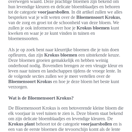
overwegen waard. Deze prachtige bloemen zijn bekend om
hun levendige kleuren en delicate bloemblaadjes en behoren
tot de categorie
voorjaarsbollen
. In dit artikel zullen we alles
bespreken wat je wilt weten over de
Bloemensoort Krokus
,
van de zorg en groei tot de schoonheid van deze bloem. We
zullen je ook informeren over hoe je
Krokus bloemen
kunt
kweken en waar je ze kunt vinden in tuinen en
bloemensoorten.
Als je op zoek bent naar kleurrijke bloemen die je tuin doen
opfleuren, dan zijn
Krokus bloemen
een uitstekende keuze.
Deze bloemen groeien gemakkelijk en hebben weinig
onderhoud nodig. Bovendien brengen ze een vleugje kleur en
leven naar tuinen en landschappen tijdens de vroege lente. In
de volgende secties zullen we je meer vertellen over de
Bloemensoort Krokus
en hoe je deze bloem het beste kunt
verzorgen.
Wat is de Bloemensoort Krokus?
De Bloemensoort Krokus is een betoverende kleine bloem die
elk voorjaar in veel tuinen te zien is. Deze bloem staat bekend
om zijn delicate bloemblaadjes en levendige kleuren. De
Krokus plant
behoort tot de categorie
voorjaarsbollen
en is
een van de eerste bloemen die tevoorschijn komt als de lente