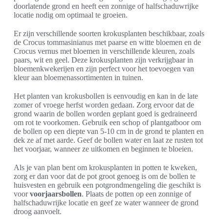
doorlatende grond en heeft een zonnige of halfschaduwrijke
locatie nodig om optimaal te groeien.
Er zijn verschillende soorten krokusplanten beschikbaar, zoals
de Crocus tommasinianus met paarse en witte bloemen en de
Crocus vernus met bloemen in verschillende kleuren, zoals
paars, wit en geel. Deze krokusplanten zijn verkrijgbaar in
bloemenkwekerijen en zijn perfect voor het toevoegen van
kleur aan bloemenassortimenten in tuinen.
Het planten van krokusbollen is eenvoudig en kan in de late
zomer of vroege herfst worden gedaan. Zorg ervoor dat de
grond waarin de bollen worden geplant goed is gedraineerd
om rot te voorkomen. Gebruik een schop of plantgatboor om
de bollen op een diepte van 5-10 cm in de grond te planten en
dek ze af met aarde. Geef de bollen water en laat ze rusten tot
het voorjaar, wanneer ze uitkomen en beginnen te bloeien.
Als je van plan bent om krokusplanten in potten te kweken,
zorg er dan voor dat de pot groot genoeg is om de bollen te
huisvesten en gebruik een potgrondmengeling die geschikt is
voor
voorjaarsbollen
. Plaats de potten op een zonnige of
halfschaduwrijke locatie en geef ze water wanneer de grond
droog aanvoelt.