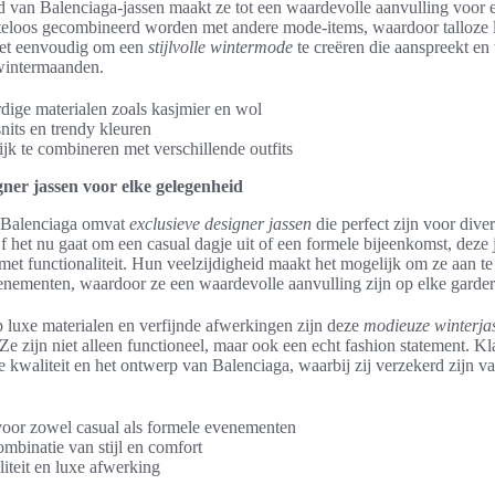
d van Balenciaga-jassen maakt ze tot een waardevolle aanvulling voor 
eloos gecombineerd worden met andere mode-items, waardoor talloze 
 het eenvoudig om een
stijlvolle wintermode
te creëren die aanspreekt en
 wintermaanden.
ige materialen zoals kasjmier en wol
its en trendy kleuren
k te combineren met verschillende outfits
gner jassen voor elke gelegenheid
n Balenciaga omvat
exclusieve designer jassen
die perfect zijn voor dive
 het nu gaat om een casual dagje uit of een formele bijeenkomst, deze 
 met functionaliteit. Hun veelzijdigheid maakt het mogelijk om ze aan t
enementen, waardoor ze een waardevolle aanvulling zijn op elke garde
 luxe materialen en verfijnde afwerkingen zijn deze
modieuze winterja
 Ze zijn niet alleen functioneel, maar ook een echt fashion statement. 
 kwaliteit en het ontwerp van Balenciaga, waarbij zij verzekerd zijn van
voor zowel casual als formele evenementen
ombinatie van stijl en comfort
teit en luxe afwerking