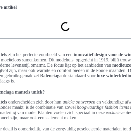
 artikel
tels
zijn het perfecte voorbeeld van een
innovatief design voor de wi
it moeiteloos samenkomen. Dit modehuis, opgericht in 1919, blijft trouw
oderne levensstijl omarmt. De focus ligt op het aanbieden van
modieuze
stijlvol zijn, maar ook warmte en comfort bieden in de koude maanden. 
 en gebruiksgemak zet
Balenciaga
de standaard voor
luxe winterkledi
daags is.
nciaga mantels uniek?
tels
onderscheiden zich door hun
unieke ontwerpen
en vakkundige afw
zonder maakt, is de combinatie van zowel
hoogwaardige fashion items
a
enadering van mode. Klanten voelen zich speciaal in deze
exclusieve de
tioneel zijn, maar ook een statement maken.
 detail is opmerkelijk, van de zorgvuldig geselecteerde materialen tot