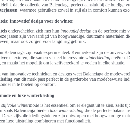
delijk dat de collectie van Balenciaga perfect aansluit bij de huidige v
terjassen
, waarmee gebruikers zowel in stijl als in comfort kunnen exc
els: Innovatief design voor de winter
tels
onderscheiden zich met hun
innovatief design
en de perfecte mix va
 Deze jassen zijn vervaardigd van hoogwaardige, duurzame materialen die
 geven, maar ook zorgen voor langdurig gebruik.
n Balenciaga zijn vaak experimenteel. Kenmerkend zijn de onverwacht
iverse texturen, die samen visueel interessante
winterkleding
creëren. D
g en maakt het mogelijk om je zelfverzekerd te voelen in elke situatie.
k van innovatieve technieken en designs weet Balenciaga de modewerel
kleding
van dit merk past perfect in de garderobe van modebewuste ind
zonder in te boeten op comfort.
ermode en luxe winterkleding
n
stijlvolle wintermode
is het essentieel om er elegant uit te zien, zelfs t
n zoals
Balenciaga
bieden
luxe winterkleding
die de perfecte balans tu
lt. Deze stijlvolle kledingstukken zijn ontworpen met hoogwaardige mate
een luxe uitstraling combineren met functionaliteit.