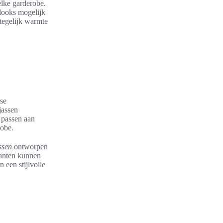
elke garderobe.
looks mogelijk
 tegelijk warmte
rse
jassen
e passen aan
robe.
ssen
ontworpen
Klanten kunnen
 een stijlvolle