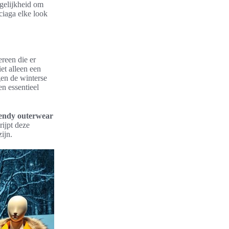
ogelijkheid om
nciaga elke look
ereen die er
et alleen een
en de winterse
en essentieel
endy outerwear
rijpt deze
ijn.