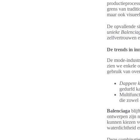
productieproces
grens van tradit
maar ook visueel
De opvallende s
unieke Balencia
zelfvertrouwen e
De trends in in
De mode-industri
zien we enkele o
gebruik van over
Dappere k
gedurfd ka
Multifunct
die zowel 
Balenciaga
blij
ontwerpen zijn n
kunnen kiezen 
waterdichtheid en
Deze combinatie 