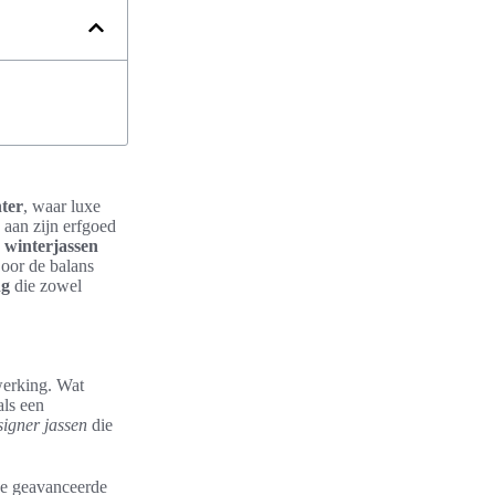
nter
, waar luxe
 aan zijn erfgoed
 winterjassen
Door de balans
ng
die zowel
erking. Wat
ls een
signer jassen
die
 de geavanceerde