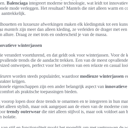
sen.
Balenciaga
integreert moderne technologie, wat leidt tot innovatiev
ionele mode verleggen. Het resultaat? Mantels die niet alleen warm en co
 aantrekkelijk.
ilhouetten en luxueuze afwerkingen maken elk kledingstuk tot een kun
ga mantels
zijn meer dan alleen kleding, ze verleiden de drager met een
n allure. Draag ze met trots en onderscheid je van de massa.
novatieve winterjassen
e verandert voortdurend, en dat geldt ook voor winterjassen. Voor de
pvallende trends die de aandacht trekken. Een van de meest opvallende 
sized ontwerpen, perfect voor het creëren van een relaxte en casual loo
leuren
worden steeds populairder, waardoor
modieuze winterjassen
ee
rakter krijgen.
ionele eigenschappen zijn een ander belangrijk aspect van
innovatieve
comfort als praktische toepassingen bieden.
ft voorop lopen door deze trends te omarmen en te integreren in hun ma
iet alleen stylish, maar ook aangepast aan de eisen van de moderne co
voor
trendy outerwear
die niet alleen stijlvol is, maar ook voldoet aan 
 isolatie.
van stijl en functionaliteit maakt het mogelijk om met vertrouwen de wi