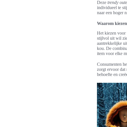
Deze
trendy out
individueel te st
naar een hoger ni
Waarom kiezen 
Het kiezen voor
stijlvol uit wil
aantrekkelijke u
kou. De combinat
item voor elke 
Consumenten hech
zorgt ervoor dat
behoefte en creë