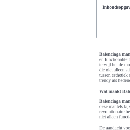
Inhoudsopgave
Balenciaga man
en functionalite
terwijl het de m
die niet alleen 
tussen esthetiek
trendy als heden
Wat maakt Bale
Balenciaga man
deze mantels bij
revolutionaire b
niet alleen func
De aandacht voor