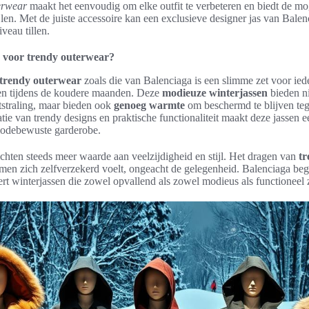
erwear
maakt het eenvoudig om elke outfit te verbeteren en biedt de m
ijlen. Met de juiste accessoire kan een exclusieve designer jas van Bale
veau tillen.
voor trendy outerwear?
trendy outerwear
zoals die van Balenciaga is een slimme zet voor ied
 zien tijdens de koudere maanden. Deze
modieuze winterjassen
bieden ni
itstraling, maar bieden ook
genoeg warmte
om beschermd te blijven teg
ie van trendy designs en praktische functionaliteit maakt deze jassen e
modebewuste garderobe.
ten steeds meer waarde aan veelzijdigheid en stijl. Het dragen van
tr
 men zich zelfverzekerd voelt, ongeacht de gelegenheid. Balenciaga beg
ert winterjassen die zowel opvallend als zowel modieus als functioneel z