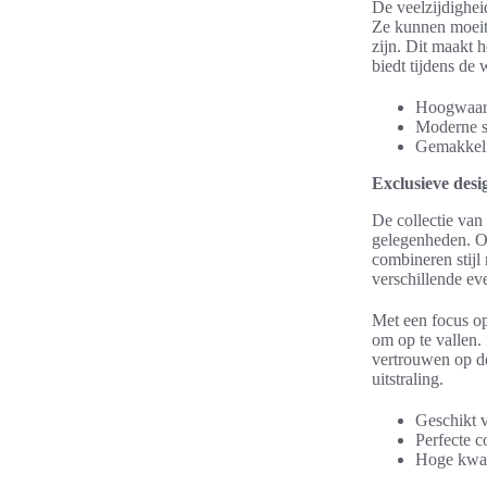
De veelzijdighei
Ze kunnen moeit
zijn. Dit maakt
biedt tijdens de
Hoogwaard
Moderne sn
Gemakkelij
Exclusieve desi
De collectie va
gelegenheden. Of
combineren stijl
verschillende ev
Met een focus op
om op te vallen.
vertrouwen op de
uitstraling.
Geschikt 
Perfecte c
Hoge kwali