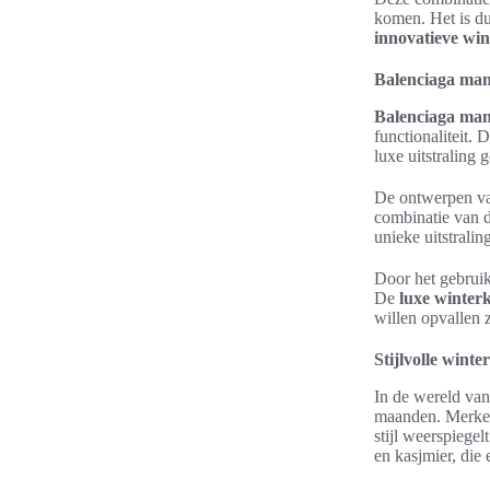
komen. Het is dui
innovatieve win
Balenciaga mant
Balenciaga man
functionaliteit.
luxe uitstraling
De ontwerpen va
combinatie van d
unieke uitstralin
Door het gebrui
De
luxe winter
willen opvallen 
Stijlvolle wint
In de wereld va
maanden. Merke
stijl weerspiege
en kasjmier, die 