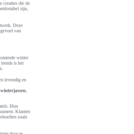
e creaties die de
mfortabel zijn,
stwerk. Deze
 gevoel van
 komende winter
trends is het
k.
n levendig en
 winterjassen
,
ntels. Hun
nsument. Klanten
behoeften zoals
nter door te