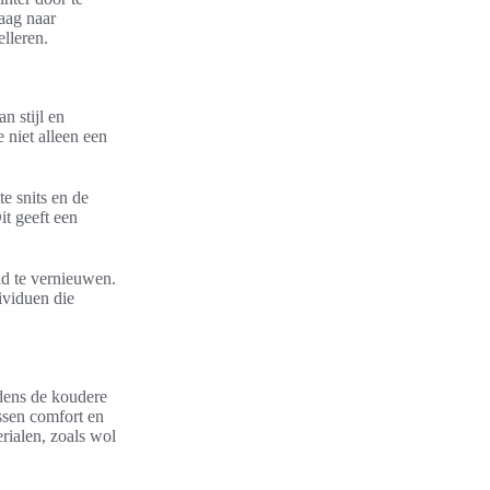
raag naar
elleren.
n stijl en
 niet alleen een
e snits en de
it geeft een
d te vernieuwen.
ividuen die
ijdens de koudere
ssen comfort en
rialen, zoals wol