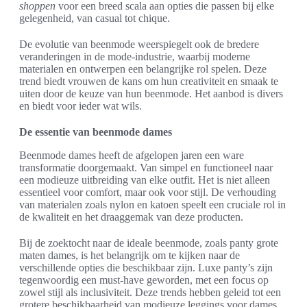
shoppen
voor een breed scala aan opties die passen bij elke
gelegenheid, van casual tot chique.
De evolutie van beenmode weerspiegelt ook de bredere
veranderingen in de mode-industrie, waarbij moderne
materialen en ontwerpen een belangrijke rol spelen. Deze
trend biedt vrouwen de kans om hun creativiteit en smaak te
uiten door de keuze van hun beenmode. Het aanbod is divers
en biedt voor ieder wat wils.
De essentie van beenmode dames
Beenmode dames heeft de afgelopen jaren een ware
transformatie doorgemaakt. Van simpel en functioneel naar
een modieuze uitbreiding van elke outfit. Het is niet alleen
essentieel voor comfort, maar ook voor stijl. De verhouding
van materialen zoals nylon en katoen speelt een cruciale rol in
de kwaliteit en het draaggemak van deze producten.
Bij de zoektocht naar de ideale beenmode, zoals panty grote
maten dames, is het belangrijk om te kijken naar de
verschillende opties die beschikbaar zijn. Luxe panty’s zijn
tegenwoordig een must-have geworden, met een focus op
zowel stijl als inclusiviteit. Deze trends hebben geleid tot een
grotere beschikbaarheid van modieuze leggings voor dames,