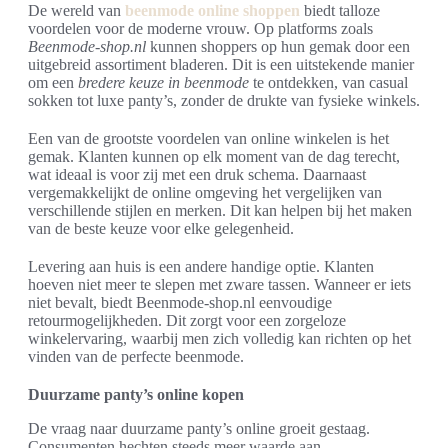
De wereld van
beenmode online shoppen
biedt talloze
voordelen voor de moderne vrouw. Op platforms zoals
Beenmode-shop.nl
kunnen shoppers op hun gemak door een
uitgebreid assortiment bladeren. Dit is een uitstekende manier
om een
bredere keuze in beenmode
te ontdekken, van casual
sokken tot luxe panty’s, zonder de drukte van fysieke winkels.
Een van de grootste voordelen van online winkelen is het
gemak. Klanten kunnen op elk moment van de dag terecht,
wat ideaal is voor zij met een druk schema. Daarnaast
vergemakkelijkt de online omgeving het vergelijken van
verschillende stijlen en merken. Dit kan helpen bij het maken
van de beste keuze voor elke gelegenheid.
Levering aan huis is een andere handige optie. Klanten
hoeven niet meer te slepen met zware tassen. Wanneer er iets
niet bevalt, biedt Beenmode-shop.nl eenvoudige
retourmogelijkheden. Dit zorgt voor een zorgeloze
winkelervaring, waarbij men zich volledig kan richten op het
vinden van de perfecte beenmode.
Duurzame panty’s online kopen
De vraag naar duurzame panty’s online groeit gestaag.
Consumenten hechten steeds meer waarde aan