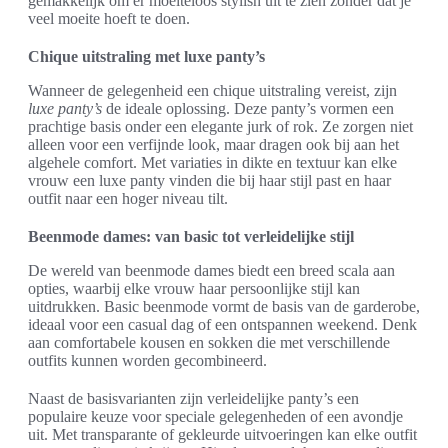
gemakkelijk om er moeiteloos stylish uit te zien zonder dat je
veel moeite hoeft te doen.
Chique uitstraling met luxe panty’s
Wanneer de gelegenheid een chique uitstraling vereist, zijn
luxe panty’s
de ideale oplossing. Deze panty’s vormen een
prachtige basis onder een elegante jurk of rok. Ze zorgen niet
alleen voor een verfijnde look, maar dragen ook bij aan het
algehele comfort. Met variaties in dikte en textuur kan elke
vrouw een luxe panty vinden die bij haar stijl past en haar
outfit naar een hoger niveau tilt.
Beenmode dames: van basic tot verleidelijke stijl
De wereld van beenmode dames biedt een breed scala aan
opties, waarbij elke vrouw haar persoonlijke stijl kan
uitdrukken. Basic beenmode vormt de basis van de garderobe,
ideaal voor een casual dag of een ontspannen weekend. Denk
aan comfortabele kousen en sokken die met verschillende
outfits kunnen worden gecombineerd.
Naast de basisvarianten zijn verleidelijke panty’s een
populaire keuze voor speciale gelegenheden of een avondje
uit. Met transparante of gekleurde uitvoeringen kan elke outfit