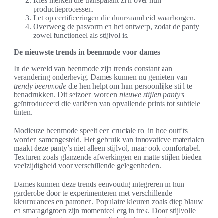
Kies merken die transparant zijn over hun
productieprocessen.
Let op certificeringen die duurzaamheid waarborgen.
Overweeg de pasvorm en het ontwerp, zodat de panty
zowel functioneel als stijlvol is.
De nieuwste trends in beenmode voor dames
In de wereld van beenmode zijn trends constant aan
verandering onderhevig. Dames kunnen nu genieten van
trendy beenmode
die hen helpt om hun persoonlijke stijl te
benadrukken. Dit seizoen worden
nieuwe stijlen panty’s
geïntroduceerd die variëren van opvallende prints tot subtiele
tinten.
Modieuze beenmode speelt een cruciale rol in hoe outfits
worden samengesteld. Het gebruik van innovatieve materialen
maakt deze panty’s niet alleen stijlvol, maar ook comfortabel.
Texturen zoals glanzende afwerkingen en matte stijlen bieden
veelzijdigheid voor verschillende gelegenheden.
Dames kunnen deze trends eenvoudig integreren in hun
garderobe door te experimenteren met verschillende
kleurnuances en patronen. Populaire kleuren zoals diep blauw
en smaragdgroen zijn momenteel erg in trek. Door stijlvolle