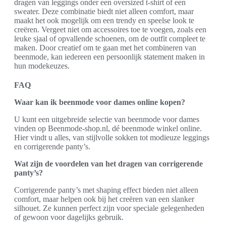
dragen van leggings onder een oversized t-shirt of een
sweater. Deze combinatie biedt niet alleen comfort, maar
maakt het ook mogelijk om een trendy en speelse look te
creëren. Vergeet niet om accessoires toe te voegen, zoals een
leuke sjaal of opvallende schoenen, om de outfit compleet te
maken. Door creatief om te gaan met het combineren van
beenmode, kan iedereen een persoonlijk statement maken in
hun modekeuzes.
FAQ
Waar kan ik beenmode voor dames online kopen?
U kunt een uitgebreide selectie van beenmode voor dames
vinden op Beenmode-shop.nl, dé beenmode winkel online.
Hier vindt u alles, van stijlvolle sokken tot modieuze leggings
en corrigerende panty’s.
Wat zijn de voordelen van het dragen van corrigerende
panty’s?
Corrigerende panty’s met shaping effect bieden niet alleen
comfort, maar helpen ook bij het creëren van een slanker
silhouet. Ze kunnen perfect zijn voor speciale gelegenheden
of gewoon voor dagelijks gebruik.