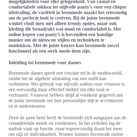
mogelijkheden voor elke gelegenheid. Van casual en
comfortabele sokken tot stijlvolle panty’s voor een chique
uitstraling, de variëteit in beenmode maakt het eenvoudig
om de perfecte look te creëren. Bij de juiste beenmode
winkel vindt men niet alleen trendy opties, maar ook
kleding die benadrukt wat mooi en comfortabel is. Het
online kopen van panty’s is bovendien een handige
manier om de nieuwste stijlen en technieken te
ontdekken. Met de juiste keuzes kan beenmode zowel
functioneel als een sterk mode-item zijn.
Inleiding tot beenmode voor dames
Beenmode dames speelt een cruciale rol in de modewereld,
omdat het de algehele uitstraling van een outfit kan
verbeteren. Het gebruik van
stijvolle sokken voor vrouwen
is
een eenvoudig maar effectief middel om elke look te
verfraaien. Vrouwen hebben altijd al voorkeur gegeven aan
de juiste beenmode om hun persoonlijke stijl te accentueren
en te ondersteunen.
Door de jaren heen heeft de beenmode zich aangepast aan de
veranderende trends en voorkeuren. In het verleden lag de
nadruk vaak op functie, maar tegenwoordig draait het meer
om stijl en individualiteit. Women kunnen
beenmode online