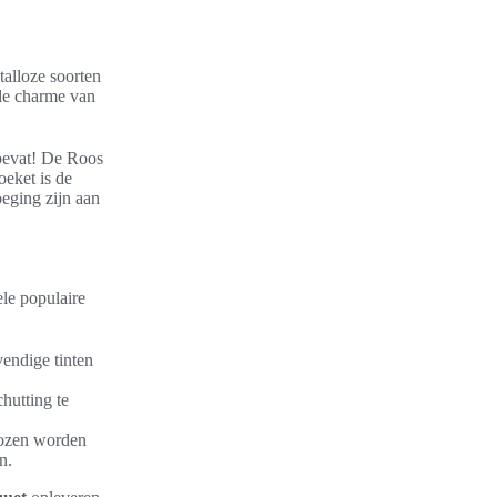
talloze soorten
lde charme van
 bevat! De Roos
oeket is de
oeging zijn aan
le populaire
vendige tinten
hutting te
rozen worden
n.