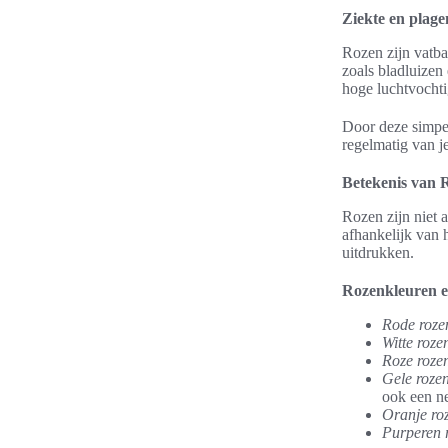
Ziekte en plage
Rozen zijn vatba
zoals bladluizen
hoge luchtvocht
Door deze simpel
regelmatig van j
Betekenis van 
Rozen zijn niet 
afhankelijk van 
uitdrukken.
Rozenkleuren e
Rode roze
Witte roze
Roze roze
Gele roze
ook een ne
Oranje ro
Purperen 