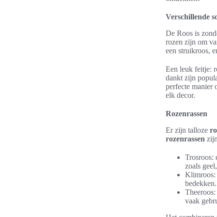
Verschillende 
De Roos is zonde
rozen zijn om va
een struikroos, 
Een leuk feitje:
dankt zijn popul
perfecte manier o
elk decor.
Rozenrassen
Er zijn talloze
ro
rozenrassen
zijn
Trosroos: 
zoals geel
Klimroos: 
bedekken. 
Theeroos: 
vaak gebru