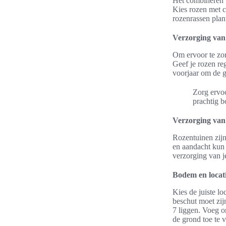
Het combineren v
Kies rozen met c
rozenrassen plan
Verzorging va
Om ervoor te zor
Geef je rozen re
voorjaar om de g
Zorg ervoo
prachtig 
Verzorging van
Rozentuinen zijn
en aandacht kun j
verzorging van j
Bodem en locat
Kies de juiste l
beschut moet zi
7 liggen. Voeg o
de grond toe te 