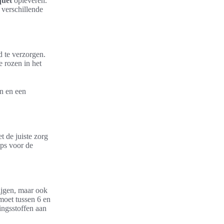
quet
opleveren.
 verschillende
d te verzorgen.
e rozen in het
en en een
t de juiste zorg
ips voor de
rijgen, maar ook
moet tussen 6 en
ingsstoffen aan