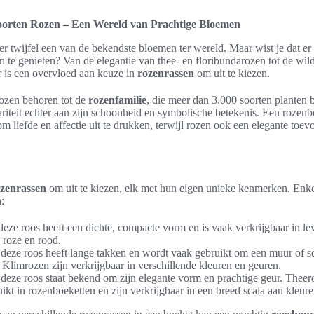
soorten Rozen – Een Wereld van Prachtige Bloemen
r twijfel een van de bekendste bloemen ter wereld. Maar wist je dat er 
n te genieten? Van de elegantie van thee- en floribundarozen tot de wi
er is een overvloed aan keuze in
rozenrassen
om uit te kiezen.
 rozen behoren tot de
rozenfamilie
, die meer dan 3.000 soorten planten
ariteit echter aan zijn schoonheid en symbolische betekenis. Een rozenb
m liefde en affectie uit te drukken, terwijl rozen ook een elegante toev
zenrassen
om uit te kiezen, elk met hun eigen unieke kenmerken. Enke
:
deze roos heeft een dichte, compacte vorm en is vaak verkrijgbaar in le
, roze en rood.
deze roos heeft lange takken en wordt vaak gebruikt om een muur of sc
Klimrozen zijn verkrijgbaar in verschillende kleuren en geuren.
deze roos staat bekend om zijn elegante vorm en prachtige geur. Thee
ikt in rozenboeketten en zijn verkrijgbaar in een breed scala aan kleure