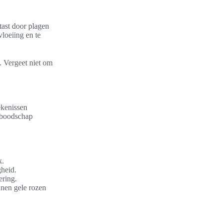
tast door plagen
loeiing en te
. Vergeet niet om
ekenissen
f boodschap
k.
gheid.
ering.
nnen gele rozen