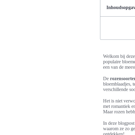
Inhoudsopgave
Welkom bij deze
populaire bloeme
een van de mees
De
rozensoorte
bloemblaadjes, t
verschillende so
Het is niet verw
met romantiek en
Maar rozen hebb
In deze blogpost
waarom ze zo gel
ontdekken!