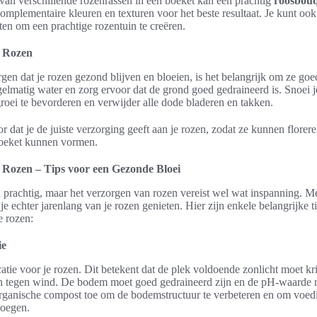
an verschillende rozenrassen in een boeket kan een prachtig
roosbou
omplementaire kleuren en texturen voor het beste resultaat. Je kunt ook
ten om een prachtige rozentuin te creëren.
n Rozen
gen dat je rozen gezond blijven en bloeien, is het belangrijk om ze goe
gelmatig water en zorg ervoor dat de grond goed gedraineerd is. Snoei j
roei te bevorderen en verwijder alle dode bladeren en takken.
r dat je de juiste verzorging geeft aan je rozen, zodat ze kunnen florer
boeket kunnen vormen.
 Rozen – Tips voor een Gezonde Bloei
 prachtig, maar het verzorgen van rozen vereist wel wat inspanning. Me
e echter jarenlang van je rozen genieten. Hier zijn enkele belangrijke t
e rozen:
ie
ocatie voor je rozen. Dit betekent dat de plek voldoende zonlicht moet k
jn tegen wind. De bodem moet goed gedraineerd zijn en de pH-waarde 
rganische compost toe om de bodemstructuur te verbeteren en om voed
voegen.