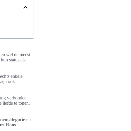
ien wel de meest
hun status als
echts enkele
zijn ook
nlang verbonden
 liefde te tonen.
mencategorie
en
ort Roos