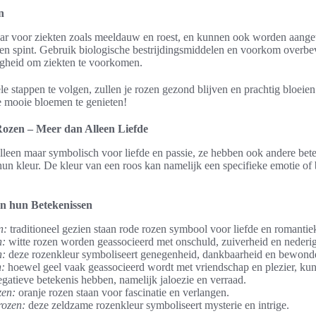
n
ar voor ziekten zoals meeldauw en roest, en kunnen ook worden aange
 en spint. Gebruik biologische bestrijdingsmiddelen en voorkom overbev
igheid om ziekten te voorkomen.
e stappen te volgen, zullen je rozen gezond blijven en prachtig bloeien
e mooie bloemen te genieten!
Rozen – Meer dan Alleen Liefde
alleen maar symbolisch voor liefde en passie, ze hebben ook andere bet
hun kleur. De kleur van een roos kan namelijk een specifieke emotie o
n hun Betekenissen
n:
traditioneel gezien staan rode rozen symbool voor liefde en romantie
n:
witte rozen worden geassocieerd met onschuld, zuiverheid en nederi
n:
deze rozenkleur symboliseert genegenheid, dankbaarheid en bewond
n:
hoewel geel vaak geassocieerd wordt met vriendschap en plezier, ku
gatieve betekenis hebben, namelijk jaloezie en verraad.
zen:
oranje rozen staan voor fascinatie en verlangen.
rozen:
deze zeldzame rozenkleur symboliseert mysterie en intrige.