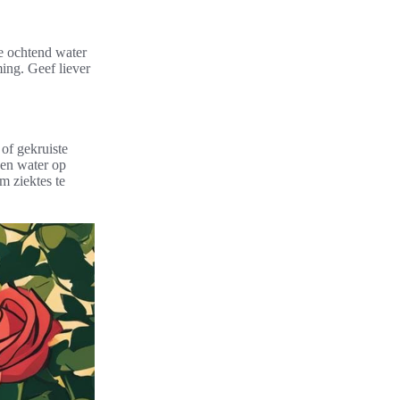
de ochtend water
ing. Geef liever
 of gekruiste
een water op
m ziektes te