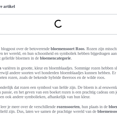
 artikel
 blogpost over de betoverende
bloemensoort Roos
. Rozen zijn missch
n ter wereld, en hun schoonheid en symboliek hebben bijgedragen aan 
t geliefde bloemen in de
bloemencategorie
.
n
variëren in grootte, kleur en bloemblaadjes. Sommige rozen hebben sl
erwijl andere soorten wel honderden bloemblaadjes kunnen hebben. Er 
orten rozen, zoals de bekende hybride theeroos en de wilde roos.
onderlijk dat rozen een symbool van liefde zijn. De bloem is al eeuwe
 passie, en het geven van een boeket rozen is een prachtig cadeau om je
en ook andere symbolieken, afhankelijk van hun kleur.
 leer je meer over de verschillende
rozensoorten
, hun plaats in de
bloe
iefd zijn. Dus, laten we samen de prachtige wereld van de
bloemenso