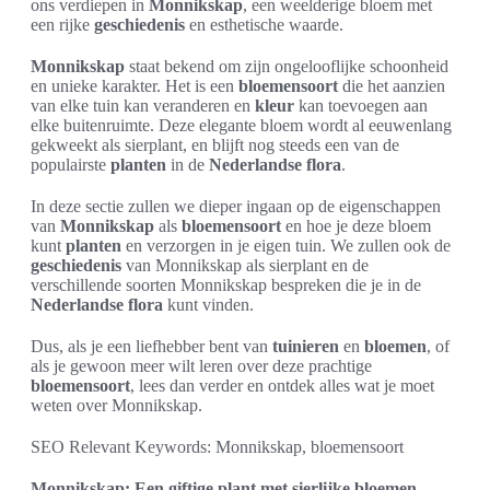
ons verdiepen in
Monnikskap
, een weelderige bloem met
een rijke
geschiedenis
en esthetische waarde.
Monnikskap
staat bekend om zijn ongelooflijke schoonheid
en unieke karakter. Het is een
bloemensoort
die het aanzien
van elke tuin kan veranderen en
kleur
kan toevoegen aan
elke buitenruimte. Deze elegante bloem wordt al eeuwenlang
gekweekt als sierplant, en blijft nog steeds een van de
populairste
planten
in de
Nederlandse flora
.
In deze sectie zullen we dieper ingaan op de eigenschappen
van
Monnikskap
als
bloemensoort
en hoe je deze bloem
kunt
planten
en verzorgen in je eigen tuin. We zullen ook de
geschiedenis
van Monnikskap als sierplant en de
verschillende soorten Monnikskap bespreken die je in de
Nederlandse flora
kunt vinden.
Dus, als je een liefhebber bent van
tuinieren
en
bloemen
, of
als je gewoon meer wilt leren over deze prachtige
bloemensoort
, lees dan verder en ontdek alles wat je moet
weten over Monnikskap.
SEO Relevant Keywords: Monnikskap, bloemensoort
Monnikskap: Een giftige plant met sierlijke bloemen