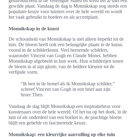
geïntroduceerd in de Verenigde Staten en werd het al snel een
gewilde plant. Vandaag de dag is Monnikskap nog steeds een
populaire keuze voor tuiniers over de hele wereld en wordt
het vaak gebruikt in borders en als accentplant.
Monnikskap in de kunst
De schoonheid van Monnikskap is niet alleen beperkt tot de
tuin. De bloem heeft ook een belangrijke plaats in de kunst,
vooral in de schilderkunst. Veel beroemde schilders,
waaronder Vincent van Gogh en Claude Monet, hebben
Monnikskap afgebeeld in hun werk. Hun schilderijen tonen
de bloem in al zijn glorie, van de heldere kleuren tot de
verfijnde vorm.
“Ik ben in de hemel als ik Monnikskap schilder,”
schreef Vincent van Gogh in een brief aan zijn
broer Theo.
Vandaag de dag blijft Monnikskap een inspiratiebron voor
kunstenaars over de hele wereld. Of het nu op het doek, in de
tuin of als onderdeel van een boeket is, de prachtige bloem
blijft een geliefde en fascinerende keuze.
Monnikskap: een kleurrijke aanvulling op elke tuin