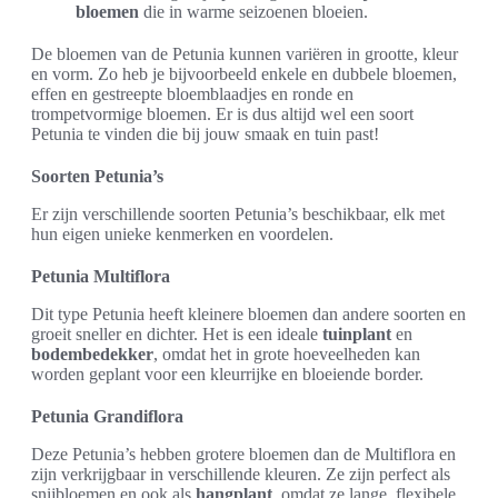
bloemen
die in warme seizoenen bloeien.
De bloemen van de Petunia kunnen variëren in grootte, kleur
en vorm. Zo heb je bijvoorbeeld enkele en dubbele bloemen,
effen en gestreepte bloemblaadjes en ronde en
trompetvormige bloemen. Er is dus altijd wel een soort
Petunia te vinden die bij jouw smaak en tuin past!
Soorten Petunia’s
Er zijn verschillende soorten Petunia’s beschikbaar, elk met
hun eigen unieke kenmerken en voordelen.
Petunia Multiflora
Dit type Petunia heeft kleinere bloemen dan andere soorten en
groeit sneller en dichter. Het is een ideale
tuinplant
en
bodembedekker
, omdat het in grote hoeveelheden kan
worden geplant voor een kleurrijke en bloeiende border.
Petunia Grandiflora
Deze Petunia’s hebben grotere bloemen dan de Multiflora en
zijn verkrijgbaar in verschillende kleuren. Ze zijn perfect als
snijbloemen en ook als
hangplant
, omdat ze lange, flexibele