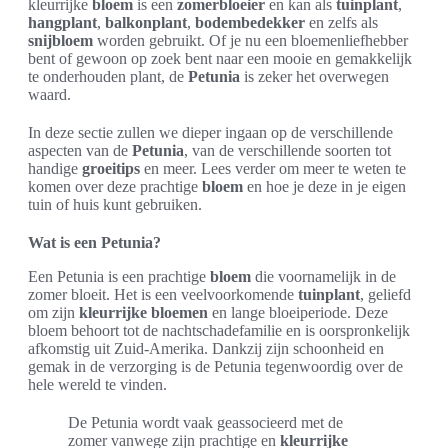
kleurrijke
bloem
is een
zomerbloeier
en kan als
tuinplant
,
hangplant
,
balkonplant
,
bodembedekker
en zelfs als
snijbloem
worden gebruikt. Of je nu een bloemenliefhebber
bent of gewoon op zoek bent naar een mooie en gemakkelijk
te onderhouden plant, de
Petunia
is zeker het overwegen
waard.
In deze sectie zullen we dieper ingaan op de verschillende
aspecten van de
Petunia
, van de verschillende soorten tot
handige
groeitips
en meer. Lees verder om meer te weten te
komen over deze prachtige
bloem
en hoe je deze in je eigen
tuin of huis kunt gebruiken.
Wat is een Petunia?
Een Petunia is een prachtige
bloem
die voornamelijk in de
zomer bloeit. Het is een veelvoorkomende
tuinplant
, geliefd
om zijn
kleurrijke bloemen
en lange bloeiperiode. Deze
bloem behoort tot de nachtschadefamilie en is oorspronkelijk
afkomstig uit Zuid-Amerika. Dankzij zijn schoonheid en
gemak in de verzorging is de Petunia tegenwoordig over de
hele wereld te vinden.
De Petunia wordt vaak geassocieerd met de
zomer vanwege zijn prachtige en
kleurrijke