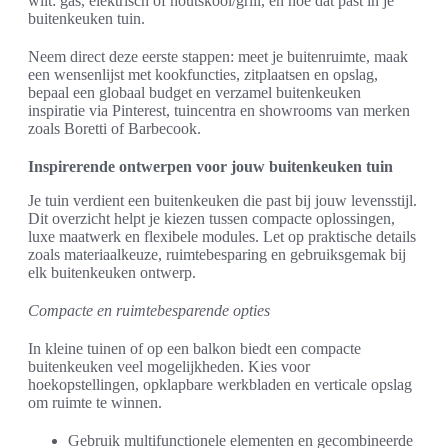
wilt: gas, elektrisch of houtskool/grill, en hoe dat past in je
buitenkeuken tuin.
Neem direct deze eerste stappen: meet je buitenruimte, maak
een wensenlijst met kookfuncties, zitplaatsen en opslag,
bepaal een globaal budget en verzamel buitenkeuken
inspiratie via Pinterest, tuincentra en showrooms van merken
zoals Boretti of Barbecook.
Inspirerende ontwerpen voor jouw buitenkeuken tuin
Je tuin verdient een buitenkeuken die past bij jouw levensstijl.
Dit overzicht helpt je kiezen tussen compacte oplossingen,
luxe maatwerk en flexibele modules. Let op praktische details
zoals materiaalkeuze, ruimtebesparing en gebruiksgemak bij
elk buitenkeuken ontwerp.
Compacte en ruimtebesparende opties
In kleine tuinen of op een balkon biedt een compacte
buitenkeuken veel mogelijkheden. Kies voor
hoekopstellingen, opklapbare werkbladen en verticale opslag
om ruimte te winnen.
Gebruik multifunctionele elementen en gecombineerde