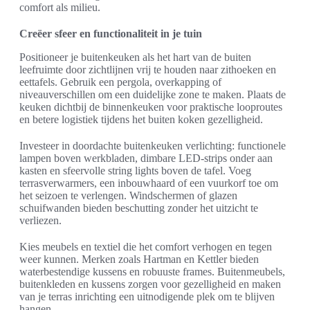
comfort als milieu.
Creëer sfeer en functionaliteit in je tuin
Positioneer je buitenkeuken als het hart van de buiten
leefruimte door zichtlijnen vrij te houden naar zithoeken en
eettafels. Gebruik een pergola, overkapping of
niveauverschillen om een duidelijke zone te maken. Plaats de
keuken dichtbij de binnenkeuken voor praktische looproutes
en betere logistiek tijdens het buiten koken gezelligheid.
Investeer in doordachte buitenkeuken verlichting: functionele
lampen boven werkbladen, dimbare LED-strips onder aan
kasten en sfeervolle string lights boven de tafel. Voeg
terrasverwarmers, een inbouwhaard of een vuurkorf toe om
het seizoen te verlengen. Windschermen of glazen
schuifwanden bieden beschutting zonder het uitzicht te
verliezen.
Kies meubels en textiel die het comfort verhogen en tegen
weer kunnen. Merken zoals Hartman en Kettler bieden
waterbestendige kussens en robuuste frames. Buitenmeubels,
buitenkleden en kussens zorgen voor gezelligheid en maken
van je terras inrichting een uitnodigende plek om te blijven
hangen.