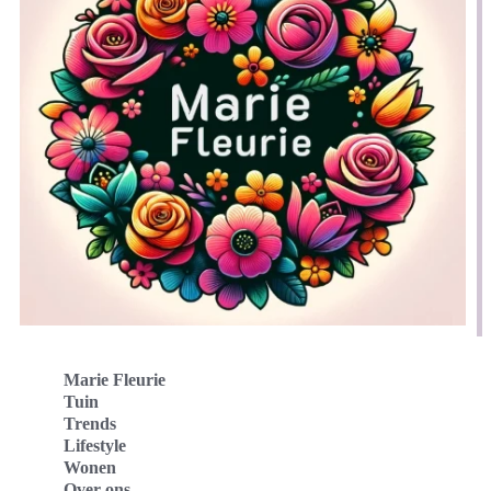
Marie Fleurie
Tuin
Trends
Lifestyle
Wonen
Over ons