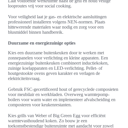
Laat voldoende werkruimte naast de grill en houd veilige
looproutes vrij voor social cooking.
Voor veiligheid laat je gas- en elektrische aansluitingen
professioneel installeren volgens NEN-normen. Plaats
hittewerende materialen waar nodig en zorg voor een
blusmiddel binnen handbereik.
Duurzame en energiezuinige opties
Kies een duurzame buitenkeuken door te werken met
zonnepanelen voor verlichting en kleine apparaten. Een
energiezuinige buitenkeuken combineert inductiekoken,
zuinige koelapparaten en LED-verlichting. Pellet- of
houtgestookte ovens geven karakter en verlagen de
elektriciteitsvraag.
Gebruik FSC-gecertificeerd hout of gerecyclede composieten
voor meubilair en werkbladen. Overweeg warmtepomp-
boilers voor warm water en implementeer afvalscheiding en
composteren voor keukenrestanten.
Kies grills van Weber of Big Green Egg voor efficiënt
warmtevasthoudend koken. Zo bouw je een
toekomstbestendige buitenruimte met aandacht voor zowel