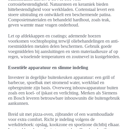
corrosiebestendigheid. Natuursteen en keramiek bieden
hittebestendigheid voor werkbladen. Cortenstaal levert een
stoere uitstraling en ontwikkelt een beschermende patina.
Composietmaterialen en behandeld hardhout, zoals teak,
geven warmte maar vragen onderhoud.
Let op afdekkappen en coatings; ademende hoezen
voorkomen vochtophoping terwijl oliebehandelingen en anti-
roestmiddelen metalen delen beschermen. Gebruik goede
voegmiddelen bij aansluitingen en stem materiaalkeuze af op
regen, wisselende temperaturen en zoutnevel in kustgebieden.
Essentiële apparatuur en slimme indeling
Investeer in degelijke buitenkeuken apparatuur: een grill of
barbecue, spoelbak met stromend water, werkblad en
opbergruimte zijn basis. Overweeg inbouwapparatuur buiten
zoals een koel- of ijskast en verlichting. Merken als Siemens
en Bosch leveren betrouwbare inbouwunits die buitengebruik
aankunnen.
Breid uit met pizza-oven, zijbrander of een warmhoudlade
voor extra comfort. Richt je indeling volgens de
werkdriehoek: opslag, kookzone en spoelzone dichtbij elkaar.