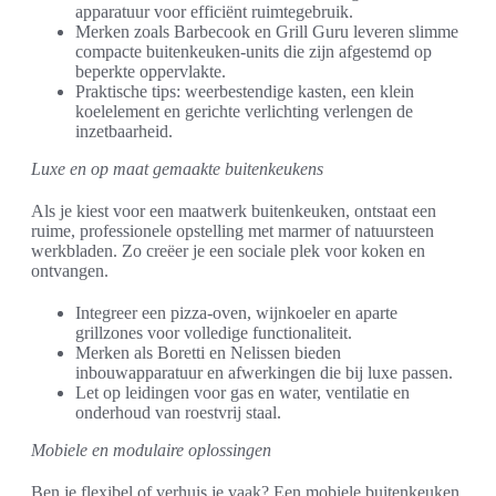
apparatuur voor efficiënt ruimtegebruik.
Merken zoals Barbecook en Grill Guru leveren slimme
compacte buitenkeuken-units die zijn afgestemd op
beperkte oppervlakte.
Praktische tips: weerbestendige kasten, een klein
koelelement en gerichte verlichting verlengen de
inzetbaarheid.
Luxe en op maat gemaakte buitenkeukens
Als je kiest voor een maatwerk buitenkeuken, ontstaat een
ruime, professionele opstelling met marmer of natuursteen
werkbladen. Zo creëer je een sociale plek voor koken en
ontvangen.
Integreer een pizza-oven, wijnkoeler en aparte
grillzones voor volledige functionaliteit.
Merken als Boretti en Nelissen bieden
inbouwapparatuur en afwerkingen die bij luxe passen.
Let op leidingen voor gas en water, ventilatie en
onderhoud van roestvrij staal.
Mobiele en modulaire oplossingen
Ben je flexibel of verhuis je vaak? Een mobiele buitenkeuken