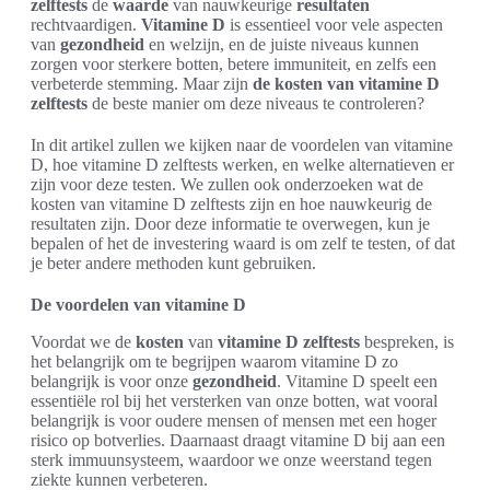
zelftests
de
waarde
van nauwkeurige
resultaten
rechtvaardigen.
Vitamine D
is essentieel voor vele aspecten
van
gezondheid
en welzijn, en de juiste niveaus kunnen
zorgen voor sterkere botten, betere immuniteit, en zelfs een
verbeterde stemming. Maar zijn
de kosten van vitamine D
zelftests
de beste manier om deze niveaus te controleren?
In dit artikel zullen we kijken naar de voordelen van vitamine
D, hoe vitamine D zelftests werken, en welke alternatieven er
zijn voor deze testen. We zullen ook onderzoeken wat de
kosten van vitamine D zelftests zijn en hoe nauwkeurig de
resultaten zijn. Door deze informatie te overwegen, kun je
bepalen of het de investering waard is om zelf te testen, of dat
je beter andere methoden kunt gebruiken.
De voordelen van vitamine D
Voordat we de
kosten
van
vitamine D zelftests
bespreken, is
het belangrijk om te begrijpen waarom vitamine D zo
belangrijk is voor onze
gezondheid
. Vitamine D speelt een
essentiële rol bij het versterken van onze botten, wat vooral
belangrijk is voor oudere mensen of mensen met een hoger
risico op botverlies. Daarnaast draagt vitamine D bij aan een
sterk immuunsysteem, waardoor we onze weerstand tegen
ziekte kunnen verbeteren.