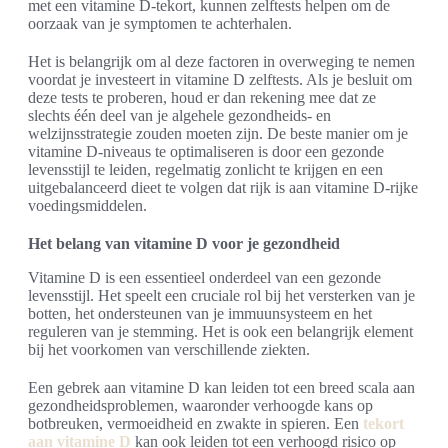
met een vitamine D-tekort, kunnen zelftests helpen om de
oorzaak van je symptomen te achterhalen.
Het is belangrijk om al deze factoren in overweging te nemen
voordat je investeert in vitamine D zelftests. Als je besluit om
deze tests te proberen, houd er dan rekening mee dat ze
slechts één deel van je algehele gezondheids- en
welzijnsstrategie zouden moeten zijn. De beste manier om je
vitamine D-niveaus te optimaliseren is door een gezonde
levensstijl te leiden, regelmatig zonlicht te krijgen en een
uitgebalanceerd dieet te volgen dat rijk is aan vitamine D-rijke
voedingsmiddelen.
Het belang van vitamine D voor je gezondheid
Vitamine D is een essentieel onderdeel van een gezonde
levensstijl. Het speelt een cruciale rol bij het versterken van je
botten, het ondersteunen van je immuunsysteem en het
reguleren van je stemming. Het is ook een belangrijk element
bij het voorkomen van verschillende ziekten.
Een gebrek aan vitamine D kan leiden tot een breed scala aan
gezondheidsproblemen, waaronder verhoogde kans op
botbreuken, vermoeidheid en zwakte in spieren. Een
tekort
aan vitamine D
kan ook leiden tot een verhoogd risico op