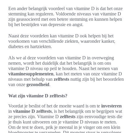
Een ander belangrijk voordeel van vitamine D is dat het onze
stemming kan reguleren. Voldoende niveaus van vitamine D
zijn geassocieerd met een betere stemming en kunnen helpen
bij het bestrijden van depressie en angst.
Naast deze voordelen kan vitamine D ook helpen bij het
voorkomen van verschillende ziekten, waaronder kanker,
diabetes en hartziekten.
Als we al deze voordelen van vitamine D in overweging
nemen, wordt het duidelijk dat het belangrijk is om ons
vitamine D niveau op peil te houden. Naast het nemen van
vitaminesupplementen
, kan het meten van onze vitamine D
niveaus met behulp van
zelftests
nuttig zijn bij het beoordelen
van onze
gezondheid
.
Wat zijn vitamine D zelftests?
Voordat je beslist of het de moeite waard is om te
investeren
in
vitamine D zelftests
, is het belangrijk om te begrijpen wat
ze precies zijn. Vitamine D
zelftests
zijn eenvoudige tests die
je thuis kunt uitvoeren om je vitamine D niveaus te meten.
Om de test te doen, prik je meestal in je vinger om een klein
bloedmonster te verzamelen. Dit monster stuur je vervolgens