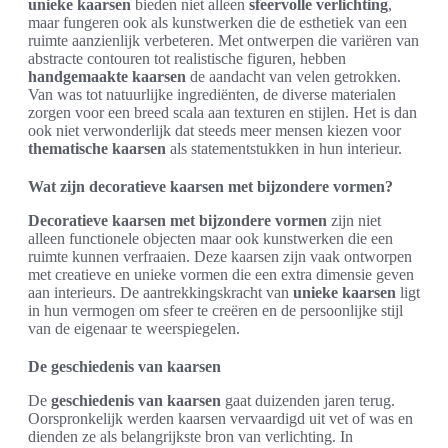
unieke kaarsen
bieden niet alleen
sfeervolle verlichting
,
maar fungeren ook als kunstwerken die de esthetiek van een
ruimte aanzienlijk verbeteren. Met ontwerpen die variëren van
abstracte contouren tot realistische figuren, hebben
handgemaakte kaarsen
de aandacht van velen getrokken.
Van was tot natuurlijke ingrediënten, de diverse materialen
zorgen voor een breed scala aan texturen en stijlen. Het is dan
ook niet verwonderlijk dat steeds meer mensen kiezen voor
thematische kaarsen
als statementstukken in hun interieur.
Wat zijn decoratieve kaarsen met bijzondere vormen?
Decoratieve kaarsen met bijzondere vormen
zijn niet
alleen functionele objecten maar ook kunstwerken die een
ruimte kunnen verfraaien. Deze kaarsen zijn vaak ontworpen
met creatieve en unieke vormen die een extra dimensie geven
aan interieurs. De aantrekkingskracht van
unieke kaarsen
ligt
in hun vermogen om sfeer te creëren en de persoonlijke stijl
van de eigenaar te weerspiegelen.
De geschiedenis van kaarsen
De
geschiedenis van kaarsen
gaat duizenden jaren terug.
Oorspronkelijk werden kaarsen vervaardigd uit vet of was en
dienden ze als belangrijkste bron van verlichting. In