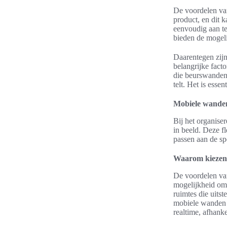
De voordelen van
product, en dit 
eenvoudig aan te
bieden de mogeli
Daarentegen zij
belangrijke fact
die beurswanden
telt. Het is ess
Mobiele wanden
Bij het organis
in beeld. Deze f
passen aan de sp
Waarom kiezen
De voordelen van
mogelijkheid om 
ruimtes die uits
mobiele wanden 
realtime, afhank