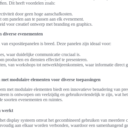
ten. Dit heeft voordelen zoals:
ctiviteit door geen hoge aanschafkosten.
eit om panelen aan te passen aan elk evenement.
id voor creatief ontwerp met branding en graphics.
in diverse evenementen
 van expositiepanelen is breed. Deze panelen zijn ideaal voor:
es, waar duidelijke communicatie cruciaal is.
m producten en diensten effectief te presenteren.
en, van workshops tot netwerkbijeenkomsten, waar informatie direct 
 met modulaire elementen voor diverse toepassingen
eem met modulaire elementen biedt een innovatieve benadering van pres
steem is ontworpen om veelzijdig en gebruiksvriendelijk te zijn, wat he
de soorten evenementen en ruimtes.
m werkt
het display systeem omvat het gecombineerd gebruiken van meerdere 
voudig aan elkaar worden verbonden, waardoor een samenhangend geh