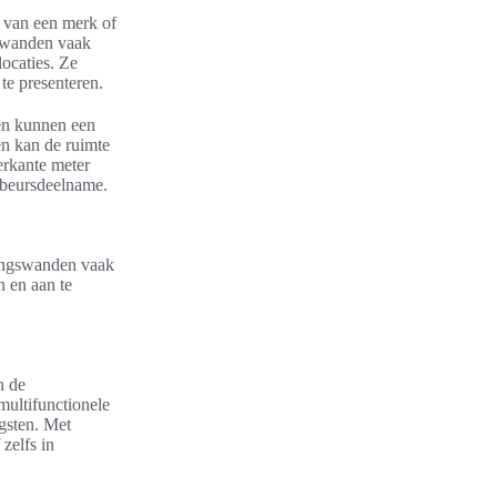
d van een merk of
rswanden vaak
ocaties. Ze
te presenteren.
en kunnen een
en kan de ruimte
erkante meter
n beursdeelname.
dingswanden vaak
n en aan te
n de
multifunctionele
ngsten. Met
zelfs in