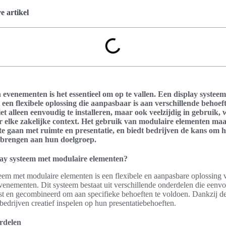
 artikel
en evenementen is het essentieel om op te vallen. Een display syste
 een flexibele oplossing die aanpasbaar is aan verschillende behoef
iet alleen eenvoudig te installeren, maar ook veelzijdig in gebruik,
or elke zakelijke context. Het gebruik van modulaire elementen maa
te gaan met ruimte en presentatie, en biedt bedrijven de kans om
te brengen aan hun doelgroep.
lay systeem met modulaire elementen?
eem met modulaire elementen is een flexibele en aanpasbare oplossing 
evenementen. Dit systeem bestaat uit verschillende onderdelen die een
 en gecombineerd om aan specifieke behoeften te voldoen. Dankzij de 
edrijven creatief inspelen op hun presentatiebehoeften.
ordelen