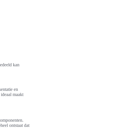
gedeeld kan
entatie en
t ideaal maakt
componenten.
eel ontstaat dat