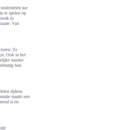
 onderdelen toe
in te spelen op
bruik in
isatie. Van
ctoren. Ze
en. Ook in het
elijke manier
gelmatig hun
delen tijdens
entatie maakt een
arend is en
ende