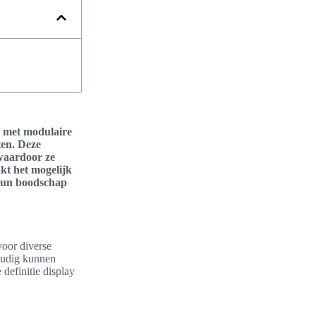
em met modulaire
ten. Deze
 waardoor ze
kt het mogelijk
 hun boodschap
voor diverse
voudig kunnen
definitie display