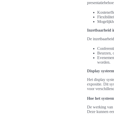
presentatiebehoef
Kosteneffe
Flexibilit
Mogelijkhe
Inzetbaarheid 
De inzetbaarheid
Conferenti
Beurzen, o
Evenement
worden.
Display systeem
Het display syst
expositie. Dit sy
voor verschillen
Hoe het systee
De werking van 
Deze kunnen een