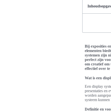
Inhoudsopgave
Bij exposities 
elementen biedt
systemen zijn n
perfect zijn vo
om creatief om 
effectief over 
Wat is een disp
Een display syst
presentaties en 
worden aangepast
systeem kunnen b
Definitie en vo