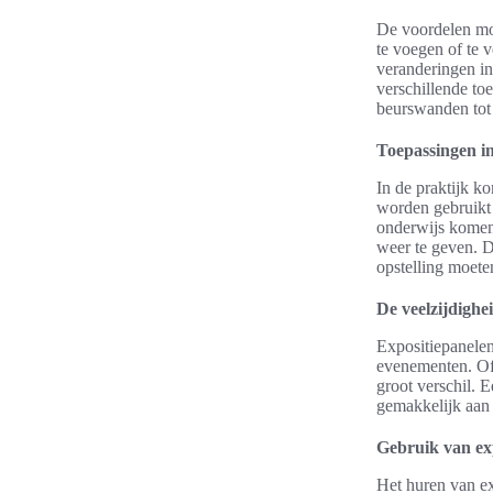
De voordelen mod
te voegen of te v
veranderingen in
verschillende to
beurswanden tot 
Toepassingen in
In de praktijk k
worden gebruikt 
onderwijs komen 
weer te geven. D
opstelling moete
De veelzijdighe
Expositiepanelen
evenementen. Of 
groot verschil. 
gemakkelijk aan 
Gebruik van ex
Het huren van exp