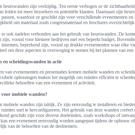
 beurswanden zijn veelzijdig. Ten eerste verhogen ze de zichtbaarhei
kan leiden tot meer bezoekers en potentiële klanten. Daarnaast zijn beu
 passen, waardoor ze geschikt zijn voor verschillende evenementen en l
jkheid om materiaal zoals congresmateriaal en brochures overzichtelijk 
n er ook nadelen verbonden aan het gebruik van beurswanden. De kost
or zijn, vooral voor kleinere bedrijven met een beperkt budget. Bovendi
 innemen, beperkend zijn, vooral op drukke evenementen waar elke vi
entieel om deze aspecten in overweging te nemen bij het plannen van ee
 en scheidingswanden in actie
eren van evenementen en presentaties komen mobiele wanden en schei
lexibele oplossingen maken het mogelijk om ruimtes efficiënt te scheide
ecifieke behoeften van een evenement of activiteit.
 voor mobiele wanden?
 mobiele wanden zijn talrijk. Ze zijn eenvoudig te installeren en biede
ruimtes snel te herconfigureren. Het gebruik van deze wanden creëert 
tekend geschikt zijn voor diverse doeleinden, zoals workshops of ontva
kan een evenement eenvoudig worden aangepast tijdens de opbouw of 
elijk van de behoeften van de deelnemers.