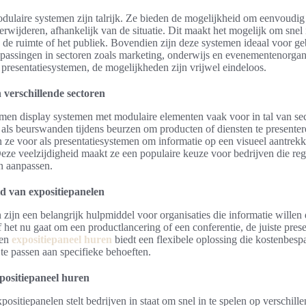
ulaire systemen zijn talrijk. Ze bieden de mogelijkheid om eenvoudig
erwijderen, afhankelijk van de situatie. Dit maakt het mogelijk om snel 
 de ruimte of het publiek. Bovendien zijn deze systemen ideaal voor ge
epassingen in sectoren zoals marketing, onderwijs en evenementenorgan
presentatiesystemen, de mogelijkheden zijn vrijwel eindeloos.
 verschillende sectoren
omen display systemen met modulaire elementen vaak voor in tal van se
als beurswanden tijdens beurzen om producten of diensten te presenter
ze voor als presentatiesystemen om informatie op een visueel aantrekk
eze veelzijdigheid maakt ze een populaire keuze voor bedrijven die re
n aanpassen.
id van expositiepanelen
 zijn een belangrijk hulpmiddel voor organisaties die informatie willen 
het nu gaat om een productlancering of een conferentie, de juiste pres
Een
expositiepaneel huren
biedt een flexibele oplossing die kostenbesp
te passen aan specifieke behoeften.
positiepaneel huren
ositiepanelen stelt bedrijven in staat om snel in te spelen op verschill