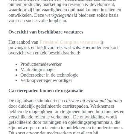
binnen productie, marketing en research & development,
waardoor zij hun vaardigheden optimaal kunnen inzetten en
ontwikkelen. Deze
werkgelegenheid
biedt een solide basis
voor een succesvolle loopbaan.
Overzicht van beschikbare vacatures
Het aanbod van
Friesland Campina vacatures
is
omvangrijk en biedt voor elk wat wils. Hieronder een kort
overzicht van enkele beschikbaarheid:
Productiemedewerker
Marketingmanager
Onderzoeker in de technologie
Verkoopvertegenwoordiger
Carrièrepaden binnen de organisatie
De organisatie stimuleert een
carrière bij FrieslandCampina
door duidelijk gedefinieerde carrièrepaden. Werknemers
hebben de mogelijkheid om te groeien binnen hun functies en
verschillende rollen te verkennen. De ontwikkeling wordt
gefaciliteerd door trainingen en opleidingsprogramma’s, die
zijn ontworpen om talenten te ontdekken en te ondersteunen.
Dit zorgt ervoor dat medewerkers niet alleen bij