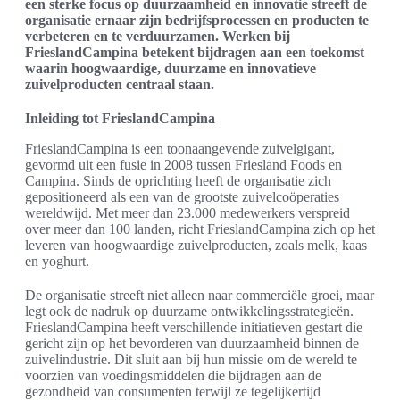
een sterke focus op duurzaamheid en innovatie streeft de
organisatie ernaar zijn bedrijfsprocessen en producten te
verbeteren en te verduurzamen. Werken bij
FrieslandCampina betekent bijdragen aan een toekomst
waarin hoogwaardige, duurzame en innovatieve
zuivelproducten centraal staan.
Inleiding tot FrieslandCampina
FrieslandCampina is een toonaangevende zuivelgigant,
gevormd uit een fusie in 2008 tussen Friesland Foods en
Campina. Sinds de oprichting heeft de organisatie zich
gepositioneerd als een van de grootste zuivelcoöperaties
wereldwijd. Met meer dan 23.000 medewerkers verspreid
over meer dan 100 landen, richt FrieslandCampina zich op het
leveren van hoogwaardige zuivelproducten, zoals melk, kaas
en yoghurt.
De organisatie streeft niet alleen naar commerciële groei, maar
legt ook de nadruk op duurzame ontwikkelingsstrategieën.
FrieslandCampina heeft verschillende initiatieven gestart die
gericht zijn op het bevorderen van duurzaamheid binnen de
zuivelindustrie. Dit sluit aan bij hun missie om de wereld te
voorzien van voedingsmiddelen die bijdragen aan de
gezondheid van consumenten terwijl ze tegelijkertijd