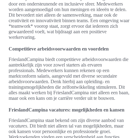
door een ondersteunende en inclusieve sfeer. Medewerkers
worden aangemoedigd om hun meningen en ideeën te delen.
Dit bevordert niet alleen de samenwerking, maar ook de
creativiteit en innovativiteit binnen teams. Een omgeving waar
*teamwork* voorop staat, zorgt ervoor dat iedereen zich
gewaardeerd voelt, wat bijdraagt aan een positieve
werkervaring.
Competitieve arbeidsvoorwaarden en voordelen
FrieslandCampina biedt competitieve arbeidsvoorwaarden die
aantrekkelijk zijn voor zowel starters als ervaren
professionals. Medewerkers kunnen rekenen op een
marktconform salaris, aangevuld met diverse secundaire
arbeidsvoorwaarden. Denk hierbij aan opleiding- en
trainingsmogelijkheden die zelfontwikkeling stimuleren. Dit
alles maakt werken bij FrieslandCampina niet alleen een baan,
maar ook een kans om je carrière verder uit te bouwen.
FrieslandCampina vacatures: mogelijkheden en kansen
FrieslandCampina staat bekend om zijn diverse aanbod van
vacatures
. Dit biedt niet alleen tal van mogelijkheden, maar
ook kansen voor persoonlijke en professionele groei.
Werkzoekenden vinden een verscheidenheid aan functies