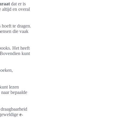
araat
dat er is
 altijd en overal
 hoeft te dragen.
 mensen die vaak
books. Het heeft
. Bovendien kunt
boeken,
kunt lezen
 naar bepaalde
 draagbaarheid
 geweldige
e-