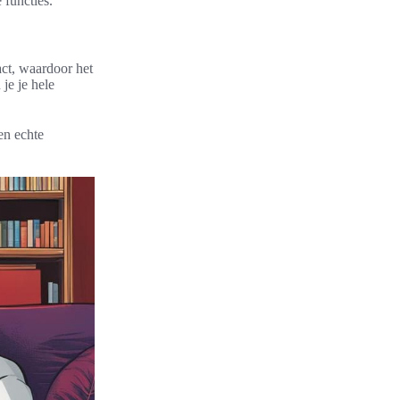
functies.
act, waardoor het
je je hele
en echte