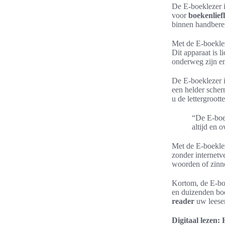
De E-boeklezer i
voor
boekenlief
binnen handbere
Met de E-boeklez
Dit apparaat is 
onderweg zijn en
De E-boeklezer i
een helder scher
u de lettergroot
“De E-boek
altijd en o
Met de E-boeklez
zonder internetv
woorden of zinn
Kortom, de E-boe
en duizenden bo
reader
uw leeser
Digitaal lezen: