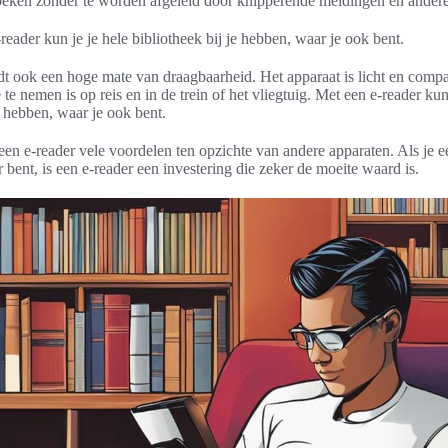
eken zonder te worden afgeleid door knipperende meldingen en andere 
reader kun je je hele bibliotheek bij je hebben, waar je ook bent.
dt ook een hoge mate van draagbaarheid. Het apparaat is licht en comp
e nemen is op reis en in de trein of het vliegtuig. Met een e-reader kun 
e hebben, waar je ook bent.
 een e-reader vele voordelen ten opzichte van andere apparaten. Als je e
 bent, is een e-reader een investering die zeker de moeite waard is.