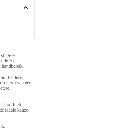
rs
! De
E-
et de
E-
n handbereik.
voor het lezen
het scherm van een
etere
r jou! In de
de ideale keuze
ik.