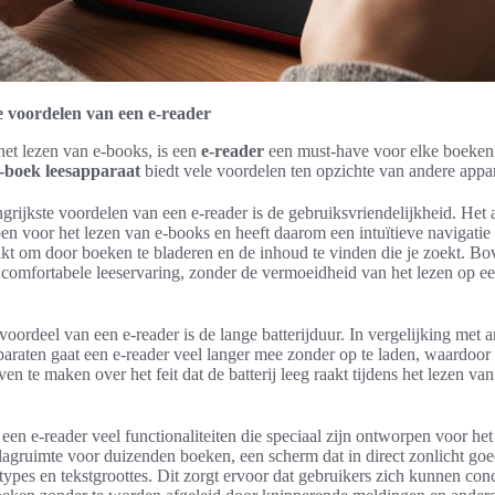
e voordelen van een e-reader
het lezen van e-books, is een
e-reader
een must-have voor elke boekenl
-boek leesapparaat
biedt vele voordelen ten opzichte van andere appa
grijkste voordelen van een e-reader is de gebruiksvriendelijkheid. Het 
en voor het lezen van e-books en heeft daarom een intuïtieve navigatie 
t om door boeken te bladeren en de inhoud te vinden die je zoekt. Bo
 comfortabele leeservaring, zonder de vermoeidheid van het lezen op een
voordeel van een e-reader is de lange batterijduur. In vergelijking met 
paraten gaat een e-reader veel langer mee zonder op te laden, waardoor
en te maken over het feit dat de batterij leeg raakt tijdens het lezen v
een e-reader veel functionaliteiten die speciaal zijn ontworpen voor het
lagruimte voor duizenden boeken, een scherm dat in direct zonlicht goed
rtypes en tekstgroottes. Dit zorgt ervoor dat gebruikers zich kunnen con