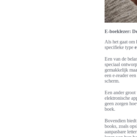
E-boeklezer: D
Als het gaat om 
specifieke type
e
Een van de belan
speciaal ontworp
gemakkelijk maak
een e-reader een
scherm.
Een ander groot 
elektronische ap
geen zorgen hoev
boek.
Bovendien biedt 
books, zoals ops
aanpasbare lette