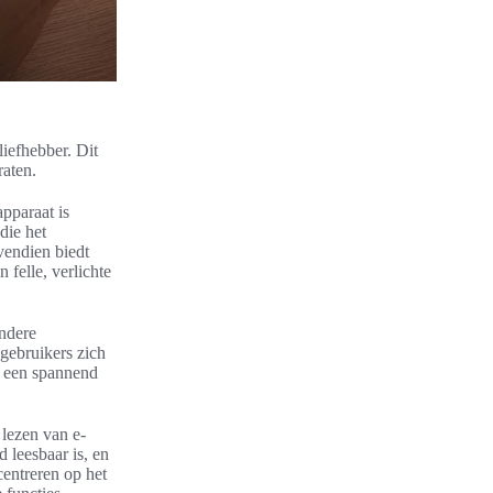
iefhebber. Dit
raten.
apparaat is
die het
vendien biedt
 felle, verlichte
andere
 gebruikers zich
an een spannend
 lezen van e-
 leesbaar is, en
centreren op het