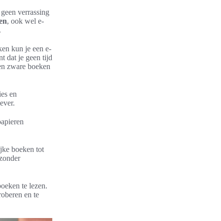
 geen verrassing
en
, ook wel e-
.
ken kun je een e-
t dat je geen tijd
een zware boeken
ies en
ever.
papieren
jke boeken tot
 zonder
oeken te lezen.
roberen en te