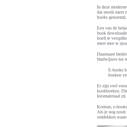
In deze moderne 
dat steeds meer 
books genoemd, b
Een van de belan
book downloade
hoeft te verspil
meer mee te sjou
Daarnaast bieden
bladwijzers toe 
E-books he
boeken vee
Er zijn veel ver
kookboeken. Dit 
leesmateriaal zit.
Kortom, e-books 
Als je nog nooit
ontdekken waar