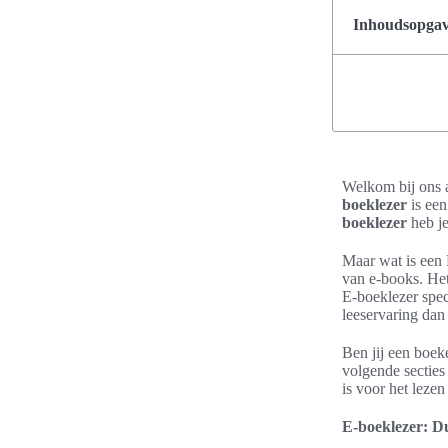
Inhoudsopgave
Welkom bij ons a
boeklezer
is een
boeklezer
heb je
Maar wat is een 
van e-books. Het 
E-boeklezer spec
leeservaring dan
Ben jij een boek
volgende secties
is voor het leze
E-boeklezer: Du