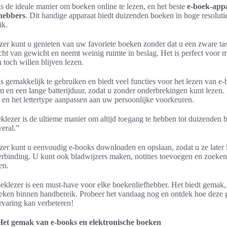
s de ideale manier om boeken online te lezen, en het beste
e-boek-app
hebbers
. Dit handige apparaat biedt duizenden boeken in hoge resolutie
ik.
er kunt u genieten van uw favoriete boeken zonder dat u een zware tas
licht van gewicht en neemt weinig ruimte in beslag. Het is perfect voor
 toch willen blijven lezen.
s gemakkelijk te gebruiken en biedt veel functies voor het lezen van e-
m en een lange batterijduur, zodat u zonder onderbrekingen kunt lezen
te en het lettertype aanpassen aan uw persoonlijke voorkeuren.
lezer is de ultieme manier om altijd toegang te hebben tot duizenden 
veral.”
er kunt u eenvoudig e-books downloaden en opslaan, zodat u ze later 
erbinding. U kunt ook bladwijzers maken, notities toevoegen en zoeken
en.
klezer is een must-have voor elke boekenliefhebber. Het biedt gemak,
eken binnen handbereik. Probeer het vandaag nog en ontdek hoe deze
varing kan verbeteren!
 Het gemak van e-books en elektronische boeken