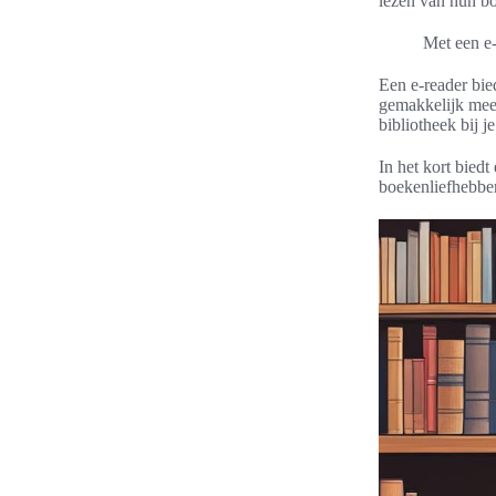
lezen van hun bo
Met een e-
Een e-reader bie
gemakkelijk mee t
bibliotheek bij j
In het kort biedt
boekenliefhebber