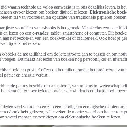
tijd waarin technologie volop aanwezig is in ons dagelijks leven, is het
mensen ervoor kiezen om boeken digitaal te lezen.
Elektronische boek
ieden tal van voordelen ten opzichte van traditionele papieren boeken
grijkste voordelen van e-books is het gemak. Met slechts een paar klik
n en lezen op een
e-reader
, tablet, smartphone of computer. Dit beteken
len aan het bezoeken van een boekwinkel of bibliotheek. Ook hoef je g
wen tijdens het reizen.
 e-books de mogelijkheid om de lettergrootte aan te passen en om notit
te voegen. Dit maakt het lezen van boeken nog persoonlijker en interacti
bben ook een positief effect op het milieu, omdat het produceren van 
l papier en energie vereist.
schillende genres beschikbaar als e-book, van romans tot wetenschappeli
betekent dat er voor iedereen wel iets te vinden is en dat je nooit meer
bieden veel voordelen en zijn een handige en ecologische manier om b
 een e-book hebt gelezen, is het zeker de moeite waard om het eens te p
om zoveel mensen ervoor kiezen om
elektronische boeken
te lezen.