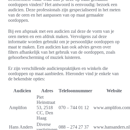
oordoppen vinden? Het antwoord is eenvoudig: bezoek een
audicien. Deze professionals zijn gespecialiseerd in het meten
van de oren en het aanpassen van op maat gemaakte
oordoppen.
Bij een afspraak met een audicien zal deze de vorm van je
oren meten en een afdruk maken. Vervolgens zal deze
informatie worden gebruikt om je persoonlijke oordoppen op
maat te maken. Een audicien kan ook advies geven over
filters afhankelijk van het gebruik van de oordoppen, zoals
gehoorbescherming of muziek luisteren.
Er zijn verschillende audicienpraktijken en winkels die
oordoppen op maat aanbieden. Hieronder vind je enkele van
de bekendste opties:
Audicien
Adres
Telefoonnummer
Website
Piet
Heinstraat
Amplifon
53, 2518
070 – 744 01 12
www.amplifon.com
CC, Den
Haag
Diverse
Hans Anders
088 – 274 27 37
www.hansanders.nl
vestigingen