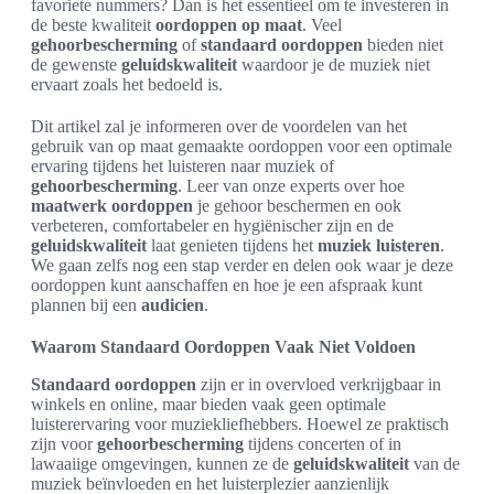
favoriete nummers? Dan is het essentieel om te investeren in
de beste kwaliteit
oordoppen op maat
. Veel
gehoorbescherming
of
standaard oordoppen
bieden niet
de gewenste
geluidskwaliteit
waardoor je de muziek niet
ervaart zoals het bedoeld is.
Dit artikel zal je informeren over de voordelen van het
gebruik van op maat gemaakte oordoppen voor een optimale
ervaring tijdens het luisteren naar muziek of
gehoorbescherming
. Leer van onze experts over hoe
maatwerk oordoppen
je gehoor beschermen en ook
verbeteren, comfortabeler en hygiënischer zijn en de
geluidskwaliteit
laat genieten tijdens het
muziek luisteren
.
We gaan zelfs nog een stap verder en delen ook waar je deze
oordoppen kunt aanschaffen en hoe je een afspraak kunt
plannen bij een
audicien
.
Waarom Standaard Oordoppen Vaak Niet Voldoen
Standaard oordoppen
zijn er in overvloed verkrijgbaar in
winkels en online, maar bieden vaak geen optimale
luisterervaring voor muziekliefhebbers. Hoewel ze praktisch
zijn voor
gehoorbescherming
tijdens concerten of in
lawaaiige omgevingen, kunnen ze de
geluidskwaliteit
van de
muziek beïnvloeden en het luisterplezier aanzienlijk