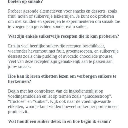
boeten op smaak?
Probeer gezonde alternatieven voor snacks en desserts, zoals
fruit, noten of suikervrije lekkernijen. Je kunt ook proberen
om met kruiden en specerijen te experimenteren om smaak toe
te voegen aan gerechten zonder extra suiker.
Wat zijn enkele suikervrije recepten die ik kan proberen?
Er zijn veel heerlijke suikervrije recepten beschikbaar,
waaronder havermout met fruit, groentesoepen, en suikervrije
desserts zoals chia-pudding of avocado chocolade mousse.
Veel van deze recepten zijn gemakkelijk aan te passen aan
jouw smaak.
Hoe kan ik leren etiketten lezen om verborgen suikers te
herkennen?
Begin met het controleren van de ingrediëntenlijst op
voedingsmiddelen en let op termen zoals “glucosestroop”,
“fructose” en “suiker”. Kijk ook naar de voedingswaarde-
etiketten, waar je kunt vinden hoeveel suiker per portie in een
product zit.
Wat houdt een suiker detox in en hoe begin ik eraan?