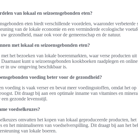
rdelen van lokaal en seizoensgebonden eten?
nsgebonden eten biedt verschillende voordelen, waaronder verbeterde
teuning van de lokale economie en een verminderde ecologische voetafd
or uw gezondheid, maar ook voor de gemeenschap en de natuur.
innen met lokaal en seizoensgebonden eten?
met het bezoeken van lokale boerenmarkten, waar verse producten uit 
. Daarnaast kunt u seizoensgebonden kookboeken raadplegen en online
er in uw omgeving beschikbaar is.
oensgebonden voeding beter voor de gezondheid?
 voeding is vaak verser en bevat meer voedingsstoffen, omdat het op h
ogst. Dit draagt bij aan een optimale inname van vitamines en minera
r een gezonde levensstijl.
ame voedselkeuzes?
lkeuzes omvatten het kopen van lokaal geproduceerde producten, het 
es en het minimaliseren van voedselverspilling. Dit draagt bij aan het b
ersteuning van lokale boeren.