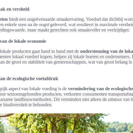
ak en versheid
eten
biedt een ongeëvenaarde smaakervaring. Voedsel dat dichtbij wor
n enkele uren na de oogst geleverd, wat resulteert in maximale versheid
oedingswaarde, maar maakt gerechten ook smaakvoller en veelzijdiger.
van de lokale economie
lokale producten gaat hand in hand met de
ondersteuning van de lok
ten lokaal voedsel kopen, helpen zij lokale boeren en ondernemers. 
 aan de groei en stabiliteit van gemeenschappen, wat van groot belang is
an de ecologische voetafdruk
rijk aspect van lokale voeding is de
vermindering van de ecologisch
voor seizoensgebonden producten, verkorten consumenten transportafst
uurzame landbouwmethoden. Dit vermindert niet alleen de uitstoot van 
e biodiversiteit te behouden.