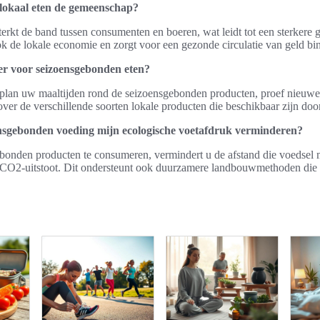
 lokaal eten de gemeenschap?
terkt de band tussen consumenten en boeren, wat leidt tot een sterkere
ok de lokale economie en zorgt voor een gezonde circulatie van geld bi
 er voor seizoensgebonden eten?
: plan uw maaltijden rond de seizoensgebonden producten, proef nieuwe
over de verschillende soorten lokale producten die beschikbaar zijn door
nsgebonden voeding mijn ecologische voetafdruk verminderen?
bonden producten te consumeren, vermindert u de afstand die voedsel 
 CO2-uitstoot. Dit ondersteunt ook duurzamere landbouwmethoden die b