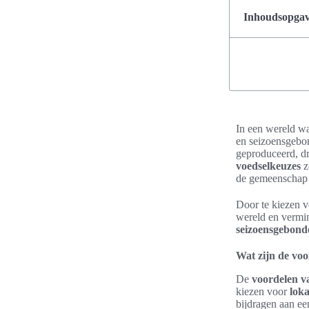
Inhoudsopgave
In een wereld wa
en seizoensgebon
geproduceerd, dr
voedselkeuzes
z
de gemeenschap 
Door te kiezen v
wereld en vermin
seizoensgebond
Wat zijn de voo
De
voordelen v
kiezen voor
loka
bijdragen aan e