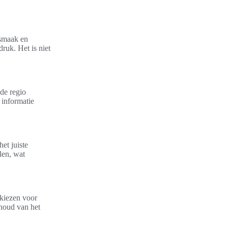
 smaak en
ruk. Het is niet
de regio
 informatie
et juiste
len, wat
kiezen voor
ehoud van het