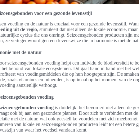
eizoensgebonden voor een gezonde levensstijl
sen voeding en de natuur is cruciaal voor een gezonde levensstijl. Wan
eding uit de regio
, stimuleert dat niet alleen de lokale economie, maar
atuurlijke cyclus die ons omringt. Seizoensgebonden producten zijn me
; ze vertegenwoordigen een levenswijze die in harmonie is met de nat
monie met de natuur
oor seizoensgebonden voeding helpt een individu de biodiversiteit te b
or het behoud van lokale ecosystemen. Dit gaat hand in hand met het wel
rofiteert van voedingsmiddelen die op hun hoogtepunt zijn. De smaken 
e, zoals vitamines en mineralen, is optimaal op het moment van de oog
 voeding aanzienlijk verhoogt.
seizoensgebonden voeding
seizoensgebonden voeding
is duidelijk: het bevordert niet alleen de g
raagt ook bij aan een gezondere planeet. Door zich te verbinden met de
relatie met de natuur, wat ook geestelijke voordelen met zich meebrengt.
umeren van lokale en seizoensgebonden producten leidt tot een betere
wustzijn van waar het voedsel vandaan komt.