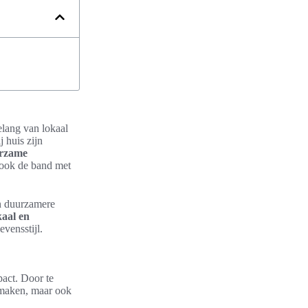
elang van lokaal
 huis zijn
rzame
 ook de band met
en duurzamere
kaal en
evensstijl.
pact. Door te
smaken, maar ook