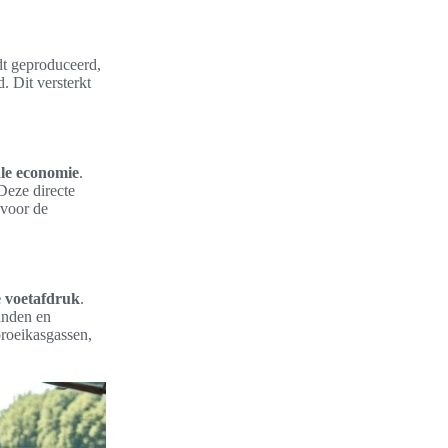
dt geproduceerd,
. Dit versterkt
ale economie
.
Deze directe
 voor de
e voetafdruk
.
anden en
broeikasgassen,