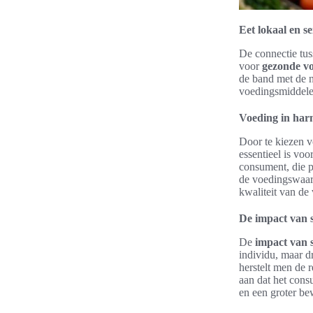
Eet lokaal en s
De connectie tus
voor
gezonde vo
de band met de n
voedingsmiddelen
Voeding in har
Door te kiezen v
essentieel is vo
consument, die p
de voedingswaard
kwaliteit van de
De impact van 
De
impact van 
individu, maar d
herstelt men de 
aan dat het cons
en een groter be