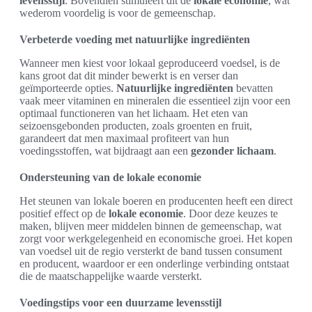
levensstijl
. Bovendien stimuleert dit de
lokale economie
, wat
wederom voordelig is voor de gemeenschap.
Verbeterde voeding met natuurlijke ingrediënten
Wanneer men kiest voor lokaal geproduceerd voedsel, is de
kans groot dat dit minder bewerkt is en verser dan
geïmporteerde opties.
Natuurlijke ingrediënten
bevatten
vaak meer vitaminen en mineralen die essentieel zijn voor een
optimaal functioneren van het lichaam. Het eten van
seizoensgebonden producten, zoals groenten en fruit,
garandeert dat men maximaal profiteert van hun
voedingsstoffen, wat bijdraagt aan een
gezonder lichaam
.
Ondersteuning van de lokale economie
Het steunen van lokale boeren en producenten heeft een direct
positief effect op de
lokale economie
. Door deze keuzes te
maken, blijven meer middelen binnen de gemeenschap, wat
zorgt voor werkgelegenheid en economische groei. Het kopen
van voedsel uit de regio versterkt de band tussen consument
en producent, waardoor er een onderlinge verbinding ontstaat
die de maatschappelijke waarde versterkt.
Voedingstips voor een duurzame levensstijl