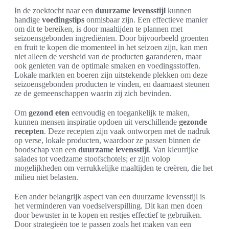
In de zoektocht naar een
duurzame levensstijl
kunnen
handige
voedingstips
onmisbaar zijn. Een effectieve manier
om dit te bereiken, is door maaltijden te plannen met
seizoensgebonden ingrediënten. Door bijvoorbeeld groenten
en fruit te kopen die momenteel in het seizoen zijn, kan men
niet alleen de versheid van de producten garanderen, maar
ook genieten van de optimale smaken en voedingsstoffen.
Lokale markten en boeren zijn uitstekende plekken om deze
seizoensgebonden producten te vinden, en daarnaast steunen
ze de gemeenschappen waarin zij zich bevinden.
Om
gezond eten
eenvoudig en toegankelijk te maken,
kunnen mensen inspiratie opdoen uit verschillende
gezonde
recepten
. Deze recepten zijn vaak ontworpen met de nadruk
op verse, lokale producten, waardoor ze passen binnen de
boodschap van een
duurzame levensstijl
. Van kleurrijke
salades tot voedzame stoofschotels; er zijn volop
mogelijkheden om verrukkelijke maaltijden te creëren, die het
milieu niet belasten.
Een ander belangrijk aspect van een duurzame levensstijl is
het verminderen van voedselverspilling. Dit kan men doen
door bewuster in te kopen en restjes effectief te gebruiken.
Door strategieën toe te passen zoals het maken van een