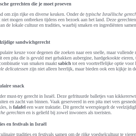
ische gerechten die je moet proeven
end om zijn rijke en diverse keuken. Onder de
typische Israëlische gerec
t niet mogen ontbreken tijdens een bezoek aan het land. Deze gerechten
an de lokale cultuur en tradities, waarbij smaken en ingrediënten sam
lzijdige sandwichgerecht
pulaire keuze voor degenen die zoeken naar een snelle, maar vullende m
uit een pita die is gevuld met gebakken aubergine, hardgekookte eieren, 
e combinatie van smaken maakt
sabich
tot een voortreffelijke optie voor
le delicatessen
zijn niet alleen heerlijk, maar bieden ook een kijkje in d
ulaire snack
der must-try gerecht in Israël. Deze gefrituurde balletjes van kikkererwt
iten en zacht van binnen. Vaak geserveerd in een pita met vers gesnede
les, is
falafel
een ware traktatie. Dit gerecht weerspiegelt de veelzijdig
sche gerechten
en is geliefd bij zowel inwoners als toeristen.
es en festivals in Israël
ulinaire tradities en festivals samen om de rijke voedselcultuur te vieren