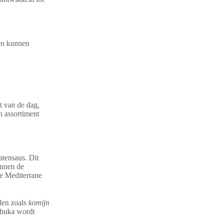
ten kunnen
t van de dag,
n assortiment
atensaus. Dit
innen de
de Mediterrane
den zoals
komijn
kshuka wordt