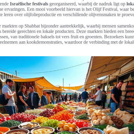
lende
Israëlische festivals
georganiseerd, waarbij de nadruk ligt op
lok
e ervaringen. Een mooi voorbeeld hiervan is het Olijf Festival, waar b
te leren over olijfolieproductie en verschillende olijvensmaken te proev
de markten op Shabbat bijzonder aantrekkelijk, waarbij mensen samenk
s bereide gerechten en lokale producten. Deze markten bieden een bree
essen, van traditionele baksels tot vers fruit en groenten. Bezoekers kunn
eelnemen aan kookdemonstraties, waardoor de verbinding met de lokale