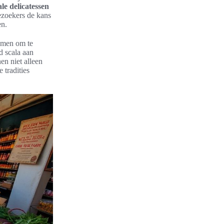
ale delicatessen
ezoekers de kans
en.
omen om te
d scala aan
en niet alleen
 tradities