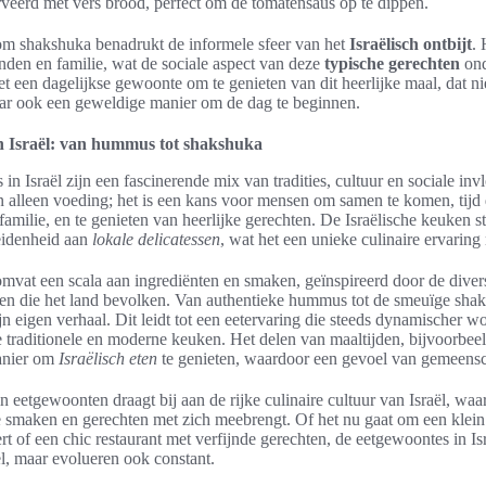
erveerd met vers brood, perfect om de tomatensaus op te dippen.
om shakshuka benadrukt de informele sfeer van het
Israëlisch ontbijt
.
nden en familie, wat de sociale aspect van deze
typische gerechten
ond
 het een dagelijkse gewoonte om te genieten van dit heerlijke maal, dat ni
ar ook een geweldige manier om de dag te beginnen.
n Israël: van hummus tot shakshuka
n Israël zijn een fascinerende mix van tradities, cultuur en sociale inv
an alleen voeding; het is een kans voor mensen om samen te komen, tijd
familie, en te genieten van heerlijke gerechten. De Israëlische keuken 
heidenheid aan
lokale delicatessen
, wat het een unieke culinaire ervaring
mvat een scala aan ingrediënten en smaken, geïnspireerd door de diver
en die het land bevolken. Van authentieke hummus tot de smeuïge shak
ijn eigen verhaal. Dit leidt tot een eetervaring die steeds dynamischer w
 traditionele en moderne keuken. Het delen van maaltijden, bijvoorbeeld 
anier om
Israëlisch eten
te genieten, waardoor een gevoel van gemeensc
in eetgewoonten draagt bij aan de rijke culinaire cultuur van Israël, waa
e smaken en gerechten met zich meebrengt. Of het nu gaat om een klein
rt of een chic restaurant met verfijnde gerechten, de eetgewoontes in Isr
el, maar evolueren ook constant.