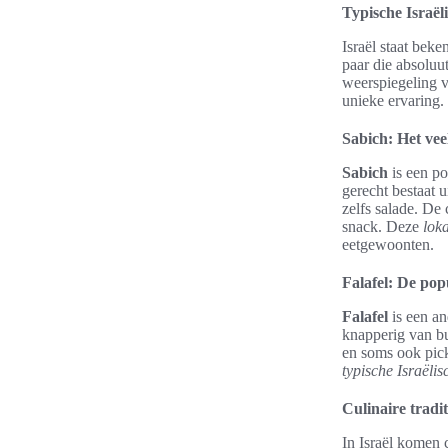
Typische Israël
Israël staat bek
paar die absoluu
weerspiegeling v
unieke ervaring.
Sabich: Het vee
Sabich
is een po
gerecht bestaat 
zelfs salade. D
snack. Deze
loka
eetgewoonten.
Falafel: De pop
Falafel
is een an
knapperig van bu
en soms ook pick
typische Israëli
Culinaire traditi
In Israël komen c