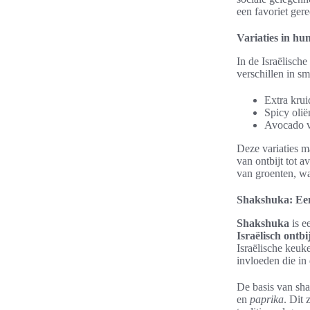
een favoriet ger
Variaties in h
In de Israëlisch
verschillen in s
Extra krui
Spicy olië
Avocado v
Deze variaties m
van ontbijt tot 
van groenten, wa
Shakshuka: Een
Shakshuka
is e
Israëlisch ontbi
Israëlische keuk
invloeden die in 
De basis van sh
en
paprika
. Dit