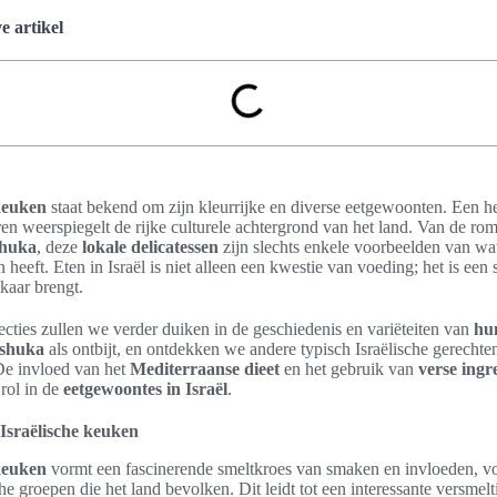
 artikel
 keuken
staat bekend om zijn kleurrijke en diverse eetgewoonten. Een h
en weerspiegelt de rijke culturele achtergrond van het land. Van de ro
shuka
, deze
lokale delicatessen
zijn slechts enkele voorbeelden van wa
 heeft. Eten in Israël is niet alleen een kwestie van voeding; het is een 
lkaar brengt.
ecties zullen we verder duiken in de geschiedenis en variëteiten van
hu
shuka
als ontbijt, en ontdekken we andere typisch Israëlische gerechten
De invloed van het
Mediterraanse dieet
en het gebruik van
verse ingr
 rol in de
eetgewoontes in Israël
.
 Israëlische keuken
 keuken
vormt een fascinerende smeltkroes van smaken en invloeden, v
he groepen die het land bevolken. Dit leidt tot een interessante versmel