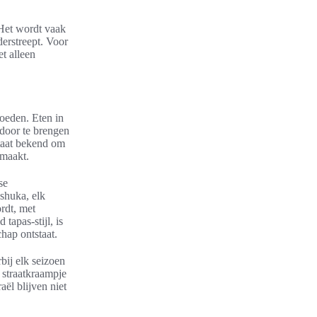
 Het wordt vaak
erstreept. Voor
et alleen
loeden. Eten in
 door te brengen
staat bekend om
 maakt.
se
shuka, elk
ordt, met
tapas-stijl, is
hap ontstaat.
rbij elk seizoen
 straatkraampje
aël blijven niet