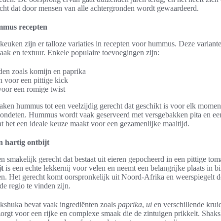
echt dat door mensen van alle achtergronden wordt gewaardeerd.
ummus recepten
e keuken zijn er talloze variaties in recepten voor hummus. Deze varian
maak en textuur. Enkele populaire toevoegingen zijn:
den zoals komijn en paprika
n voor een pittige kick
oor een romige twist
aken hummus tot een veelzijdig gerecht dat geschikt is voor elk momen
avondeten. Hummus wordt vaak geserveerd met versgebakken pita en ee
t het een ideale keuze maakt voor een gezamenlijke maaltijd.
 hartig ontbijt
en smakelijk gerecht dat bestaat uit eieren gepocheerd in een pittige tom
jt
is een echte lekkernij voor velen en neemt een belangrijke plaats in b
en. Het gerecht komt oorspronkelijk uit Noord-Afrika en weerspiegelt 
de regio te vinden zijn.
akshuka bevat vaak ingrediënten zoals
paprika
,
ui
en verschillende krui
 zorgt voor een rijke en complexe smaak die de zintuigen prikkelt. Sha