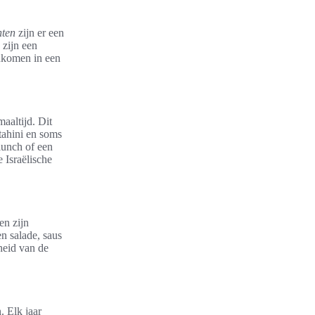
hten
zijn er een
 zijn een
enkomen in een
aaltijd. Dit
tahini en soms
 lunch of een
e Israëlische
en zijn
n salade, saus
heid van de
. Elk jaar