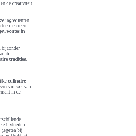
n de creativiteit
ze ingrediënten
hten te creëren.
gewoontes in
 bijzonder
van de
aire tradities
.
rijke
culinaire
 een symbool van
ement in de
rschillende
ele invloeden
 gegeten bij
 ontwikkeld tot