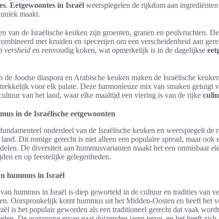
es
.
Eetgewoontes in Israël
weerspiegelen de rijkdom aan ingrediënten e
d uniek maakt.
 van de Israëlische keuken zijn groenten, granen en peulvruchten. De
ombineerd met kruiden en specerijen om een verscheidenheid aan gerec
op
versheid
en eenvoudig koken, wat opmerkelijk is in de dagelijkse
eet
n de Joodse diaspora en Arabische keuken maken de Israëlische keuken
ntrekkelijk voor elk palate. Deze harmonieuze mix van smaken getuigt 
ultuur van het land, waar elke maaltijd een viering is van de rijke
culin
mus in de Israëlische eetgewoonten
 fundamenteel onderdeel van de Israëlische keuken en weerspiegelt de 
 land. Dit romige gerecht is niet alleen een populaire spread, maar ook
elen. De diversiteit aan hummusvarianten maakt het een onmisbaar el
ijden en op feestelijke gelegenheden.
an hummus in Israël
van hummus in Israël is diep geworteld in de cultuur en tradities van ve
en. Oorspronkelijk komt hummus uit het Midden-Oosten en heeft het v
aël is het populair geworden als een traditioneel gerecht dat vaak wordt
eden. De oorsprong ervan gaat duizenden jaren terug, en het heeft zich