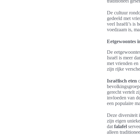
traditioneel ges
De cultuur rond
gedeeld met vrie
veel Israëli’s is
voedzaam is, ma
Eetgewoontes i
De eetgewoontes i
Israël is meer d
met vrienden en 
zijn rijke versc
Israëlisch eten
o
bevolkingsgroep
gerecht vertelt z
invloeden van de
een populaire m
Deze diversiteit 
zijn eigen uniek
dat
falafel
servee
alleen traditione