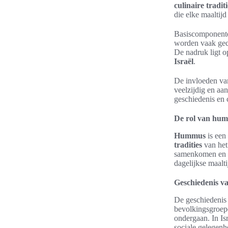
culinaire traditi
die elke maaltij
Basiscomponenten
worden vaak gec
De nadruk ligt 
Israël
.
De invloeden va
veelzijdig en aa
geschiedenis en c
De rol van hum
Hummus
is een
tradities
van het
samenkomen en d
dagelijkse maalt
Geschiedenis v
De geschiedenis 
bevolkingsgroep
ondergaan. In Isr
sociale gelegenh