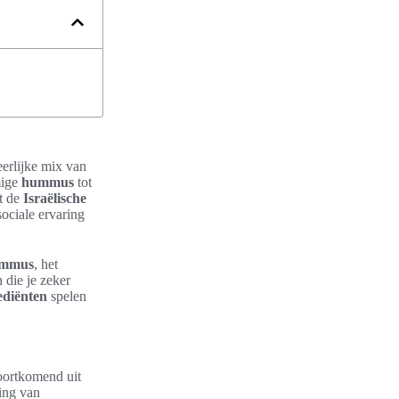
eerlijke mix van
mige
hummus
tot
t de
Israëlische
sociale ervaring
mmus
, het
 die je zeker
ediënten
spelen
oortkomend uit
ting van