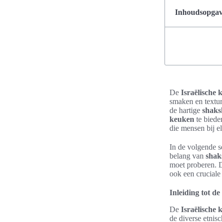
Inhoudsopgave
De
Israëlische
smaken en textur
de hartige
shak
keuken
te bieden
die mensen bij e
In de volgende s
belang van
shak
moet proberen. 
ook een cruciale
Inleiding tot de
De
Israëlische
de diverse etnisc