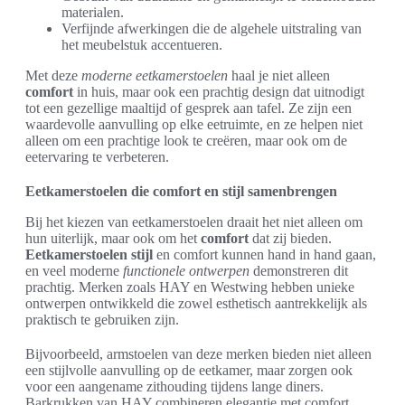
materialen.
Verfijnde afwerkingen die de algehele uitstraling van
het meubelstuk accentueren.
Met deze
moderne eetkamerstoelen
haal je niet alleen
comfort
in huis, maar ook een prachtig design dat uitnodigt
tot een gezellige maaltijd of gesprek aan tafel. Ze zijn een
waardevolle aanvulling op elke eetruimte, en ze helpen niet
alleen om een prachtige look te creëren, maar ook om de
eetervaring te verbeteren.
Eetkamerstoelen die comfort en stijl samenbrengen
Bij het kiezen van eetkamerstoelen draait het niet alleen om
hun uiterlijk, maar ook om het
comfort
dat zij bieden.
Eetkamerstoelen stijl
en comfort kunnen hand in hand gaan,
en veel moderne
functionele ontwerpen
demonstreren dit
prachtig. Merken zoals HAY en Westwing hebben unieke
ontwerpen ontwikkeld die zowel esthetisch aantrekkelijk als
praktisch te gebruiken zijn.
Bijvoorbeeld, armstoelen van deze merken bieden niet alleen
een stijlvolle aanvulling op de eetkamer, maar zorgen ook
voor een aangename zithouding tijdens lange diners.
Barkrukken van HAY combineren elegantie met comfort,