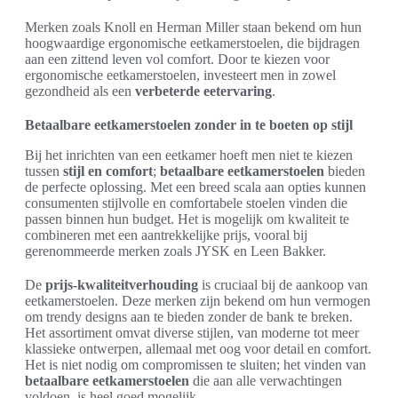
Merken zoals Knoll en Herman Miller staan bekend om hun
hoogwaardige ergonomische eetkamerstoelen, die bijdragen
aan een zittend leven vol comfort. Door te kiezen voor
ergonomische eetkamerstoelen, investeert men in zowel
gezondheid als een
verbeterde eetervaring
.
Betaalbare eetkamerstoelen zonder in te boeten op stijl
Bij het inrichten van een eetkamer hoeft men niet te kiezen
tussen
stijl en comfort
;
betaalbare eetkamerstoelen
bieden
de perfecte oplossing. Met een breed scala aan opties kunnen
consumenten stijlvolle en comfortabele stoelen vinden die
passen binnen hun budget. Het is mogelijk om kwaliteit te
combineren met een aantrekkelijke prijs, vooral bij
gerenommeerde merken zoals JYSK en Leen Bakker.
De
prijs-kwaliteitverhouding
is cruciaal bij de aankoop van
eetkamerstoelen. Deze merken zijn bekend om hun vermogen
om trendy designs aan te bieden zonder de bank te breken.
Het assortiment omvat diverse stijlen, van moderne tot meer
klassieke ontwerpen, allemaal met oog voor detail en comfort.
Het is niet nodig om compromissen te sluiten; het vinden van
betaalbare eetkamerstoelen
die aan alle verwachtingen
voldoen, is heel goed mogelijk.