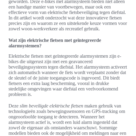
geworden. Deze e-bikes met alarmsysteem bieden niet alleen
een handige manier van voortbewegen, maar ook een
effectieve vorm van elektrische fietsbeveiliging tegen diefstal.
In dit artikel wordt onderzocht wat deze innovatieve fietsen
precies zijn en waarom ze een uitstekende keuze vormen voor
zowel woon-werkverkeer als recreatief gebruik.
Wat zijn elektrische fietsen met geïntegreerde
alarmsystemen?
Elektrische fietsen met geïntegreerde alarmsystemen zijn e-
bikes die uitgerust zijn met een geavanceerd
beveiligingssysteem tegen diefstal. Het alarmsysteem activeert
zich automatisch wanneer de fiets wordt verplaatst zonder dat
de sleutel of de juiste toegangscode is ingevoerd. Dit biedt
fietsers een extra laag bescherming, vooral in drukke
stedelijke omgevingen waar diefstal een veelvoorkomend
probleem is.
Deze
slim beveiligde elektrische fietsen
maken gebruik van
technologieën zoals bewegingssensoren en GPS-tracking om
ongeoorloofde toegang te detecteren. Wanneer het
alarmsysteem actief is, wordt een luid alarm ingesteld dat
zowel de eigenaar als omstanders waarschuwt. Sommige
modellen bieden ook de mogelijkheid om meldingen naar een