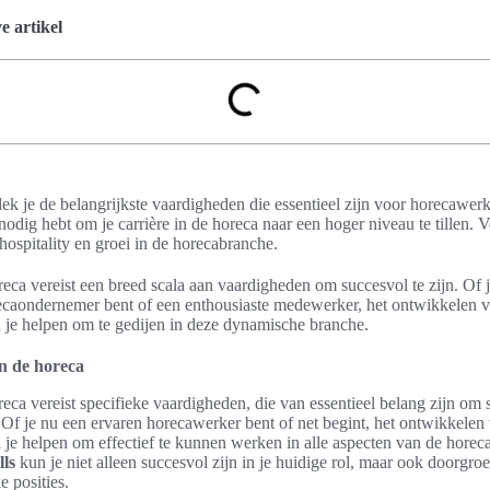
 artikel
tdek je de belangrijkste vaardigheden die essentieel zijn voor horecawer
odig hebt om je carrière in de horeca naar een hoger niveau te tillen. V
hospitality en groei in de horecabranche.
eca vereist een breed scala aan vaardigheden om succesvol te zijn. Of 
caondernemer bent of een enthousiaste medewerker, het ontwikkelen va
 je helpen om te gedijen in deze dynamische branche.
n de horeca
eca vereist specifieke vaardigheden, die van essentieel belang zijn om s
 Of je nu een ervaren horecawerker bent of net begint, het ontwikkelen
 je helpen om effectief te kunnen werken in alle aspecten van de hore
lls
kun je niet alleen succesvol zijn in je huidige rol, maar ook doorgro
e posities.