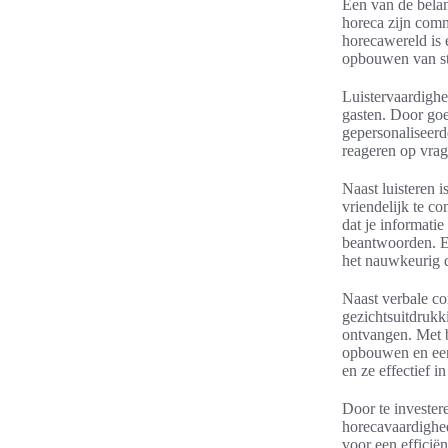
Een van de belan
horeca zijn com
horecawereld is 
opbouwen van ste
Luistervaardighe
gasten. Door goe
gepersonaliseerd
reageren op vrag
Naast luisteren i
vriendelijk te c
dat je informati
beantwoorden. Ee
het nauwkeurig d
Naast verbale co
gezichtsuitdruk
ontvangen. Met b
opbouwen en een 
en ze effectief 
Door te invester
horecavaardighed
voor een efficië