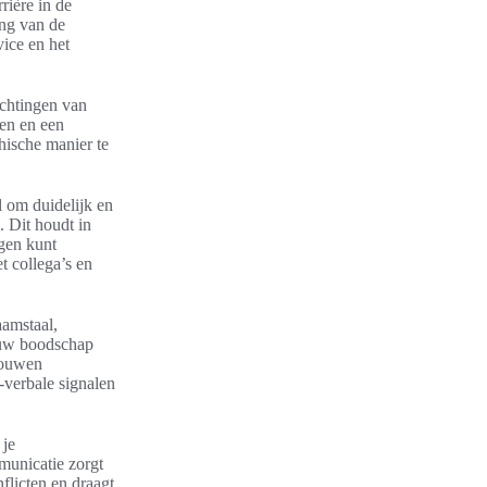
rière in de
ng van de
vice en het
achtingen van
ten en een
hische manier te
l om duidelijk en
 Dit houdt in
agen kunt
t collega’s en
aamstaal,
ouw boodschap
rouwen
-verbale signalen
 je
municatie zorgt
flicten en draagt