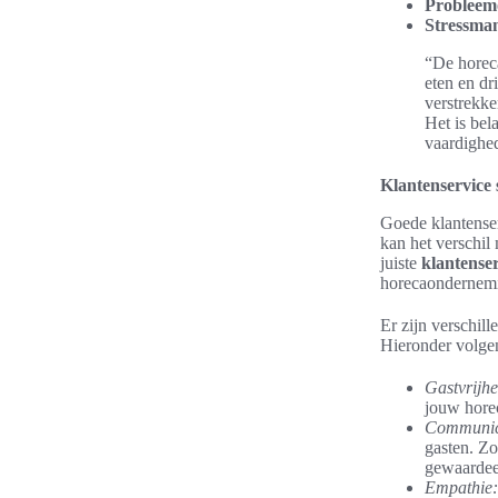
Probleem
Stressma
“De horeca
eten en dr
verstrekke
Het is bel
vaardighe
Klantenservice s
Goede klantenser
kan het verschil
juiste
klantenser
horecaondernem
Er zijn verschil
Hieronder volge
Gastvrijhe
jouw hore
Communic
gasten. Zo
gewaardee
Empathie: