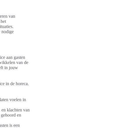
veren van
 het
tuaties.
e nodige
ice aan gasten
twikkelen van de
eft in jouw
ice in de horeca.
aten voelen in
n en klachten van
h gehoord en
sten is een