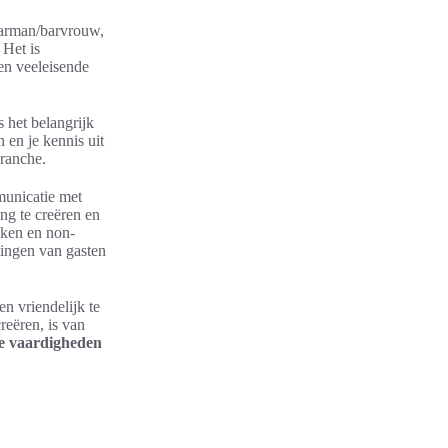
barman/barvrouw,
 Het is
en veeleisende
s het belangrijk
n en je kennis uit
branche.
municatie met
ng te creëren en
eken en non-
tingen van gasten
n vriendelijk te
reëren, is van
e vaardigheden