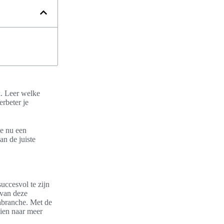
k. Leer welke
erbeter je
je nu een
n de juiste
uccesvol te zijn
 van deze
cabranche. Met de
eien naar meer