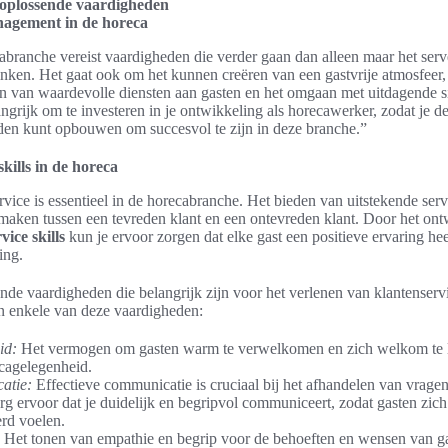
oplossende vaardigheden
nagement in de horeca
branche vereist vaardigheden die verder gaan dan alleen maar het ser
inken. Het gaat ook om het kunnen creëren van een gastvrije atmosfeer,
n van waardevolle diensten aan gasten en het omgaan met uitdagende si
angrijk om te investeren in je ontwikkeling als horecawerker, zodat je d
den kunt opbouwen om succesvol te zijn in deze branche.”
kills in de horeca
vice is essentieel in de horecabranche. Het bieden van uitstekende serv
 maken tussen een tevreden klant en een ontevreden klant. Door het on
vice skills
kun je ervoor zorgen dat elke gast een positieve ervaring he
ing.
lende vaardigheden die belangrijk zijn voor het verlenen van klantenserv
n enkele van deze vaardigheden:
id:
Het vermogen om gasten warm te verwelkomen en zich welkom te l
cagelegenheid.
atie:
Effectieve communicatie is cruciaal bij het afhandelen van vrage
rg ervoor dat je duidelijk en begripvol communiceert, zodat gasten zic
rd voelen.
Het tonen van empathie en begrip voor de behoeften en wensen van ga