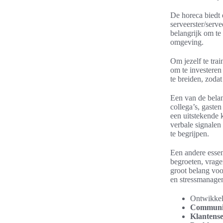
De horeca biedt 
serveerster/serve
belangrijk om te
omgeving.
Om jezelf te trai
om te investeren
te breiden, zoda
Een van de belan
collega’s, gaste
een uitstekende 
verbale signalen
te begrijpen.
Een andere essen
begroeten, vragen
groot belang voo
en stressmanagem
Ontwikke
Communic
Klantenser