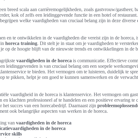
een breed scala aan carrièremogelijkheden, zoals gastvrouw/gastheer, 
erder, kok of zelfs een leidinggevende functie in een hotel of restaurant.
 begrijpen welke vaardigheden van cruciaal belang zijn in deze diverse 
nen en te ontwikkelen in de vaardigheden die vereist zijn in de horeca, i
 in
horeca training
. Dit stelt je in staat om je vaardigheden te versterke
t je op de hoogte blijft van de nieuwste trends en ontwikkelingen in de 
grijkste
vaardigheden in de horeca
is communicatie. Effectieve com
n en leidinggevenden is van cruciaal belang om een soepele werkomgevi
klantenservice te bieden. Het vermogen om te luisteren, duidelijk te spr
 op te pikken, helpt je om goed te kunnen samenwerken en de verwach
tiële vaardigheid in de horeca is klantenservice. Het vermogen om gaste
 en klachten professioneel af te handelen en een positieve ervaring te c
r het succes van een horecabedrijf. Daarnaast zijn
probleemoplossend
ent ook belangrijke aspecten van werken in de horeca.
ling van
vaardigheden in de horeca
atievaardigheden in de horeca
vice skills