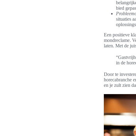
belangrijk
bied gepas
Probleemo
situaties 
oplossings
Een positieve kl
mondreclame. Ver
laten. Met de jui
“Gastvrijh
in de hore
Door te invester
horecabranche en
en je zult zien d