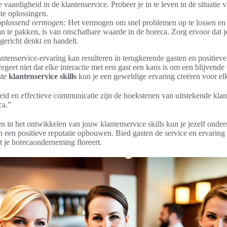
e vaardigheid in de klantenservice. Probeer je in te leven in de situatie 
te oplossingen.
plossend vermogen:
Het vermogen om snel problemen op te lossen en
aan te pakken, is van onschatbare waarde in de horeca. Zorg ervoor dat j
gericht denkt en handelt.
antenservice-ervaring kan resulteren in terugkerende gasten en positiev
geet niet dat elke interactie met een gast een kans is om een blijvende 
ste
klantenservice skills
kun je een geweldige ervaring creëren voor elk
eid en effectieve communicatie zijn de hoekstenen van uitstekende klan
ca.”
en in het ontwikkelen van jouw klantenservice skills kun je jezelf onder
 een positieve reputatie opbouwen. Bied gasten de service en ervaring 
at je horecaonderneming floreert.