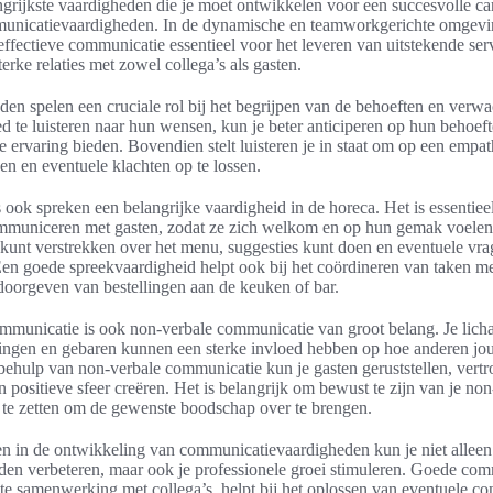
grijkste vaardigheden die je moet ontwikkelen voor een succesvolle car
municatievaardigheden. In de dynamische en teamworkgerichte omgevi
effectieve communicatie essentieel voor het leveren van uitstekende ser
rke relaties met zowel collega’s als gasten.
den spelen een cruciale rol bij het begrijpen van de behoeften en verw
d te luisteren naar hun wensen, kun je beter anticiperen op hun behoef
e ervaring bieden. Bovendien stelt luisteren je in staat om op een empat
en en eventuele klachten op te lossen.
s ook spreken een belangrijke vaardigheid in de horeca. Het is essentiee
ommuniceren met gasten, zodat ze zich welkom en op hun gemak voelen.
e kunt verstrekken over het menu, suggesties kunt doen en eventuele vr
n goede spreekvaardigheid helpt ook bij het coördineren van taken me
oorgeven van bestellingen aan de keuken of bar.
mmunicatie is ook non-verbale communicatie van groot belang. Je lich
kingen en gebaren kunnen een sterke invloed hebben op hoe anderen j
ehulp van non-verbale communicatie kun je gasten geruststellen, vert
positieve sfeer creëren. Het is belangrijk om bewust te zijn van je non
in te zetten om de gewenste boodschap over te brengen.
en in de ontwikkeling van communicatievaardigheden kun je niet alleen
en verbeteren, maar ook je professionele groei stimuleren. Goede com
nte samenwerking met collega’s, helpt bij het oplossen van eventuele con