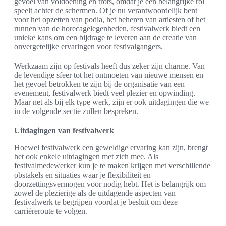
gevoel van voldoening en trots, omdat je een belangrijke rol
speelt achter de schermen. Of je nu verantwoordelijk bent
voor het opzetten van podia, het beheren van artiesten of het
runnen van de horecagelegenheden, festivalwerk biedt een
unieke kans om een bijdrage te leveren aan de creatie van
onvergetelijke ervaringen voor festivalgangers.
Werkzaam zijn op festivals heeft dus zeker zijn charme. Van
de levendige sfeer tot het ontmoeten van nieuwe mensen en
het gevoel betrokken te zijn bij de organisatie van een
evenement, festivalwerk biedt veel plezier en opwinding.
Maar net als bij elk type werk, zijn er ook uitdagingen die we
in de volgende sectie zullen bespreken.
Uitdagingen van festivalwerk
Hoewel festivalwerk een geweldige ervaring kan zijn, brengt
het ook enkele uitdagingen met zich mee. Als
festivalmedewerker kun je te maken krijgen met verschillende
obstakels en situaties waar je flexibiliteit en
doorzettingsvermogen voor nodig hebt. Het is belangrijk om
zowel de plezierige als de uitdagende aspecten van
festivalwerk te begrijpen voordat je besluit om deze
carrièreroute te volgen.