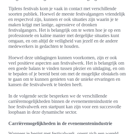
Tijdens festivals kom je vaak in contact met verschillende
soorten publiek. Hoewel de meeste festivalgangers vriendelijk
en respectvol zijn, kunnen er ook situaties zijn waarin je te
maken krijgt met lastige, agressieve of dronken
festivalgangers. Het is belangrijk om te weten hoe je op een
professionele en kalme manier met dergelijke situaties kunt
omgaan, en om altijd de veiligheid van jezelf en de andere
medewerkers in gedachten te houden.
Hoewel deze uitdagingen kunnen voorkomen, zijn er ook
veel positieve aspecten aan festivalwerk. Het is belangrijk om
een goede balans te vinden tussen plezier en uitdaging, en om
te bepalen of je bereid bent om met de mogelijke obstakels om
te gaan om te kunnen genieten van de unieke ervaringen en
kansen die festivalwerk te bieden heeft.
In de volgende sectie bespreken we de verschillende
carrièremogelijkheden binnen de evenementenindustrie en
hoe festivalwerk een startpunt kan zijn voor een succesvolle
loopbaan in deze dynamische sector.
Carrièremogelijkheden in de evenementenindustrie
Wanneer je begint met festivalwerk, opent zich een wereld