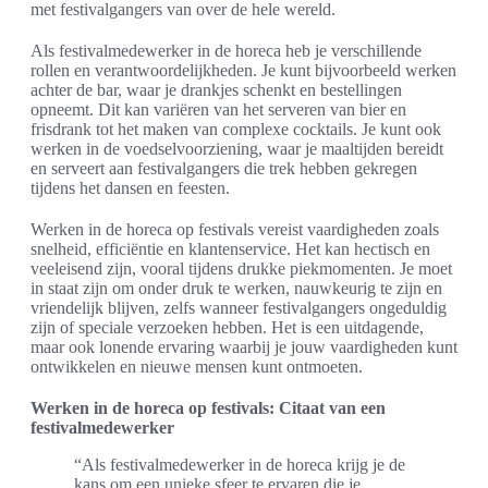
met festivalgangers van over de hele wereld.
Als festivalmedewerker in de horeca heb je verschillende
rollen en verantwoordelijkheden. Je kunt bijvoorbeeld werken
achter de bar, waar je drankjes schenkt en bestellingen
opneemt. Dit kan variëren van het serveren van bier en
frisdrank tot het maken van complexe cocktails. Je kunt ook
werken in de voedselvoorziening, waar je maaltijden bereidt
en serveert aan festivalgangers die trek hebben gekregen
tijdens het dansen en feesten.
Werken in de horeca op festivals vereist vaardigheden zoals
snelheid, efficiëntie en klantenservice. Het kan hectisch en
veeleisend zijn, vooral tijdens drukke piekmomenten. Je moet
in staat zijn om onder druk te werken, nauwkeurig te zijn en
vriendelijk blijven, zelfs wanneer festivalgangers ongeduldig
zijn of speciale verzoeken hebben. Het is een uitdagende,
maar ook lonende ervaring waarbij je jouw vaardigheden kunt
ontwikkelen en nieuwe mensen kunt ontmoeten.
Werken in de horeca op festivals: Citaat van een
festivalmedewerker
“Als festivalmedewerker in de horeca krijg je de
kans om een unieke sfeer te ervaren die je