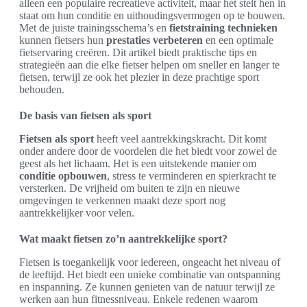
alleen een populaire recreatieve activiteit, maar het stelt hen in
staat om hun conditie en uithoudingsvermogen op te bouwen.
Met de juiste trainingsschema’s en
fietstraining technieken
kunnen fietsers hun
prestaties verbeteren
en een optimale
fietservaring creëren. Dit artikel biedt praktische tips en
strategieën aan die elke fietser helpen om sneller en langer te
fietsen, terwijl ze ook het plezier in deze prachtige sport
behouden.
De basis van fietsen als sport
Fietsen als sport
heeft veel aantrekkingskracht. Dit komt
onder andere door de voordelen die het biedt voor zowel de
geest als het lichaam. Het is een uitstekende manier om
conditie opbouwen
, stress te verminderen en spierkracht te
versterken. De vrijheid om buiten te zijn en nieuwe
omgevingen te verkennen maakt deze sport nog
aantrekkelijker voor velen.
Wat maakt fietsen zo’n aantrekkelijke sport?
Fietsen is toegankelijk voor iedereen, ongeacht het niveau of
de leeftijd. Het biedt een unieke combinatie van ontspanning
en inspanning. Ze kunnen genieten van de natuur terwijl ze
werken aan hun fitnessniveau. Enkele redenen waarom