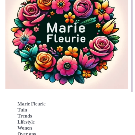
Marie Fleurie
Tuin
Trends
Lifestyle
Wonen
Over ons