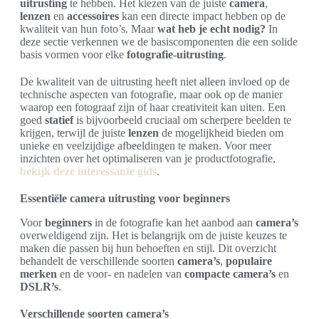
uitrusting
te hebben. Het kiezen van de juiste
camera
,
lenzen
en
accessoires
kan een directe impact hebben op de
kwaliteit van hun foto’s. Maar
wat heb je echt nodig?
In
deze sectie verkennen we de basiscomponenten die een solide
basis vormen voor elke
fotografie-uitrusting
.
De kwaliteit van de uitrusting heeft niet alleen invloed op de
technische aspecten van fotografie, maar ook op de manier
waarop een fotograaf zijn of haar creativiteit kan uiten. Een
goed
statief
is bijvoorbeeld cruciaal om scherpere beelden te
krijgen, terwijl de juiste
lenzen
de mogelijkheid bieden om
unieke en veelzijdige afbeeldingen te maken. Voor meer
inzichten over het optimaliseren van je productfotografie,
bekijk deze interessante gids
.
Essentiële camera uitrusting voor beginners
Voor
beginners
in de fotografie kan het aanbod aan
camera’s
overweldigend zijn. Het is belangrijk om de juiste keuzes te
maken die passen bij hun behoeften en stijl. Dit overzicht
behandelt de verschillende soorten
camera’s
,
populaire
merken
en de voor- en nadelen van
compacte camera’s
en
DSLR’s
.
Verschillende soorten camera’s