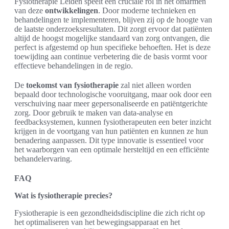
Fysiotherapie Leiden speelt een cruciale rol in het omarmen
van deze
ontwikkelingen
. Door moderne technieken en
behandelingen te implementeren, blijven zij op de hoogte van
de laatste onderzoeksresultaten. Dit zorgt ervoor dat patiënten
altijd de hoogst mogelijke standaard van zorg ontvangen, die
perfect is afgestemd op hun specifieke behoeften. Het is deze
toewijding aan continue verbetering die de basis vormt voor
effectieve behandelingen in de regio.
De
toekomst van fysiotherapie
zal niet alleen worden
bepaald door technologische vooruitgang, maar ook door een
verschuiving naar meer gepersonaliseerde en patiëntgerichte
zorg. Door gebruik te maken van data-analyse en
feedbacksystemen, kunnen fysiotherapeuten een beter inzicht
krijgen in de voortgang van hun patiënten en kunnen ze hun
benadering aanpassen. Dit type innovatie is essentieel voor
het waarborgen van een optimale hersteltijd en een efficiënte
behandelervaring.
FAQ
Wat is fysiotherapie precies?
Fysiotherapie is een gezondheidsdiscipline die zich richt op
het optimaliseren van het bewegingsapparaat en het