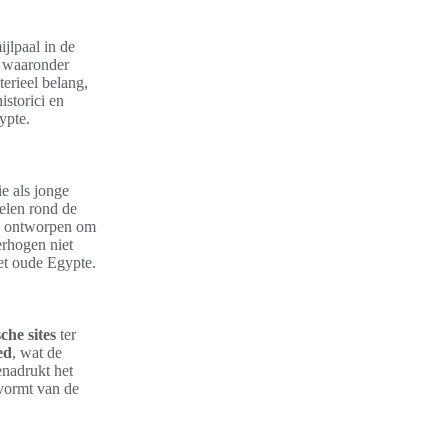
jlpaal in de
, waaronder
erieel belang,
storici en
ypte.
e als jonge
uelen rond de
s, ontworpen om
erhogen niet
et oude Egypte.
che sites
ter
ed
, wat de
enadrukt het
 vormt van de