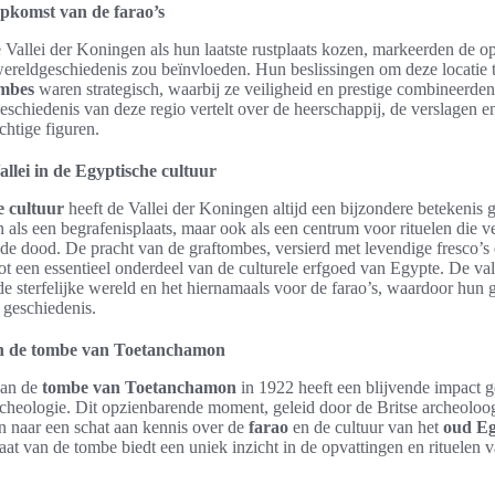
pkomst van de farao’s
e Vallei der Koningen als hun laatste rustplaats kozen, markeerden de 
wereldgeschiedenis zou beïnvloeden. Hun beslissingen om deze locatie 
ombes
waren strategisch, waarbij ze veiligheid en prestige combineerde
eschiedenis van deze regio vertelt over de heerschappij, de verslagen en
chtige figuren.
allei in de Egyptische cultuur
e cultuur
heeft de Vallei der Koningen altijd een bijzondere betekenis 
en als een begrafenisplaats, maar ook als een centrum voor rituelen die
 de dood. De pracht van de graftombes, versierd met levendige fresco’s
tot een essentieel onderdeel van de culturele erfgoed van Egypte. De val
de sterfelijke wereld en het hiernamaals voor de farao’s, waardoor hun 
 geschiedenis.
n de tombe van Toetanchamon
van de
tombe van Toetanchamon
in 1922 heeft een blijvende impact 
cheologie. Dit opzienbarende moment, geleid door de Britse archeolo
 naar een schat aan kennis over de
farao
en de cultuur van het
oud Eg
at van de tombe biedt een uniek inzicht in de opvattingen en rituelen 