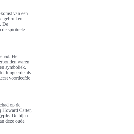
opkomst van een
te gebruiken
n. De
 de spirituele
gehad. Het
 verbonden waren
 en symboliek,
lei fungeerde als
geest voortleefde
gehad op de
og Howard Carter,
ypte.
De bijna
van deze oude