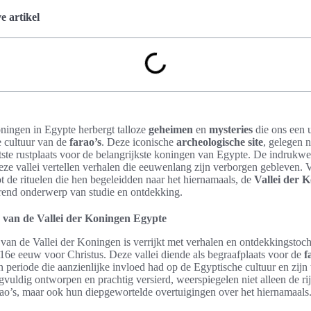
 artikel
ningen in Egypte herbergt talloze
geheimen
en
mysteries
die ons een u
e cultuur van de
farao’s
. Deze iconische
archeologische site
, gelegen n
atste rustplaats voor de belangrijkste koningen van Egypte. De indruk
eze vallei vertellen verhalen die eeuwenlang zijn verborgen gebleven.
t de rituelen die hen begeleidden naar het hiernamaals, de
Vallei der 
nerend onderwerp van studie en ontdekking.
 van de Vallei der Koningen Egypte
van de Vallei der Koningen is verrijkt met verhalen en ontdekkingstoch
 16e eeuw voor Christus. Deze vallei diende als begraafplaats voor de
f
 periode die aanzienlijke invloed had op de Egyptische cultuur en zijn t
rgvuldig ontworpen en prachtig versierd, weerspiegelen niet alleen de r
ao’s, maar ook hun diepgewortelde overtuigingen over het hiernamaals