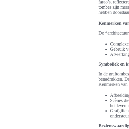
farao’s, reflecte
tombes zijn mees
hebben doorstaa
Kenmerken van 
De *architectuur
Complexe i
Gebruik va
Afwerkinge
Symboliek en k
In de graftombe
benadrukken. De 
Kenmerken van d
Afbeelding
Scènes die
het leven 
Grafgiften
ondersteu
Bezienswaardig