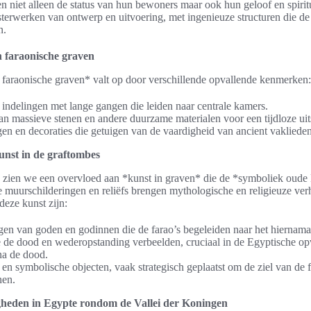
ren niet alleen de status van hun bewoners maar ook hun geloof en spiritu
terwerken van ontwerp en uitvoering, met ingenieuze structuren die de 
n.
faraonische graven
 faraonische graven* valt op door verschillende opvallende kenmerken:
ndelingen met lange gangen die leiden naar centrale kamers.
n massieve stenen en andere duurzame materialen voor een tijdloze uits
n en decoraties die getuigen van de vaardigheid van ancient vaklieden
unst in de graftombes
s zien we een overvloed aan *kunst in graven* die de *symboliek oude
muurschilderingen en reliëfs brengen mythologische en religieuze verh
eze kunst zijn:
en van goden en godinnen die de farao’s begeleiden naar het hiernama
 de dood en wederopstanding verbeelden, cruciaal in de Egyptische op
na de dood.
 en symbolische objecten, vaak strategisch geplaatst om de ziel van de f
nen.
heden in Egypte rondom de Vallei der Koningen