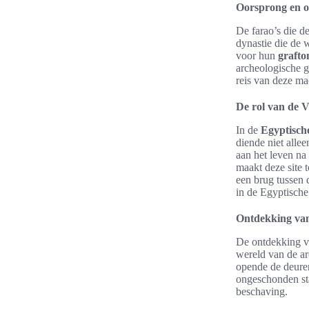
Oorsprong en o
De farao’s die d
dynastie die de 
voor hun
graft
archeologische g
reis van deze ma
De rol van de V
In de
Egyptisch
diende niet alle
aan het leven na
maakt deze site 
een brug tussen 
in de Egyptische
Ontdekking va
De ontdekking 
wereld van de ar
opende de deuren
ongeschonden sta
beschaving.