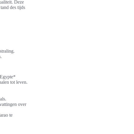
aliteit. Deze
tand des tijds
traling.
.
 Egypte*
alen tot leven.
als.
vattingen over
arao te