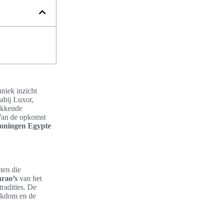
niek inzicht
abij Luxor,
wekkende
 Van de opkomst
Koningen Egypte
ten die
arao’s
van het
radities. De
ijkdom en de
.