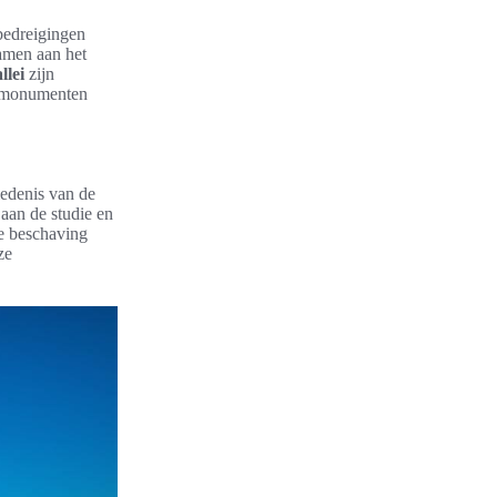
bedreigingen
amen aan het
llei
zijn
n monumenten
iedenis van de
aan de studie en
e beschaving
ze