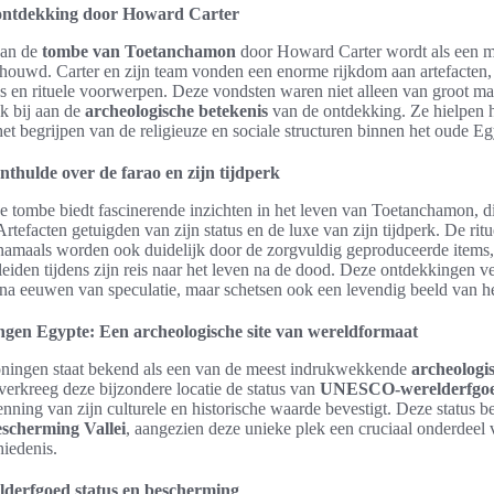
ontdekking door Howard Carter
van de
tombe van Toetanchamon
door Howard Carter wordt als een mi
chouwd. Carter en zijn team vonden een enorme rijkdom aan artefacten
s en rituele voorwerpen. Deze vondsten waren niet alleen van groot mat
k bij aan de
archeologische betekenis
van de ontdekking. Ze hielpen hi
het begrijpen van de religieuze en sociale structuren binnen het oude Eg
thulde over de farao en zijn tijdperk
 tombe biedt fascinerende inzichten in het leven van Toetanchamon, di
rtefacten getuigden van zijn status en de luxe van zijn tijdperk. De rit
rnamaals worden ook duidelijk door de zorgvuldig geproduceerde item
eiden tijdens zijn reis naar het leven na de dood. Deze ontdekkingen v
 na eeuwen van speculatie, maar schetsen ook een levendig beeld van h
ngen Egypte: Een archeologische site van wereldformaat
oningen staat bekend als een van de meest indrukwekkende
archeologis
verkreeg deze bijzondere locatie de status van
UNESCO-werelderfgo
nning van zijn culturele en historische waarde bevestigt. Deze status b
escherming Vallei
, aangezien deze unieke plek een cruciaal onderdeel
iedenis.
erfgoed status en bescherming