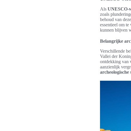
Als
UNESCO-we
zoals plundering
behoud van dez
essentieel om te
kunnen blijven 
Belangrijke ar
Verschillende be
Vallei der Koni
ontdekking van v
aanzienlijk vergr
archeologische s