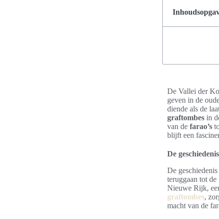
Inhoudsopgave
De Vallei der Ko
geven in de oud
diende als de la
graftombes
in d
van de
farao’s
to
blijft een fasci
De geschiedenis
De geschiedenis 
teruggaan tot de
Nieuwe Rijk, een
graftombes
, zo
macht van de far