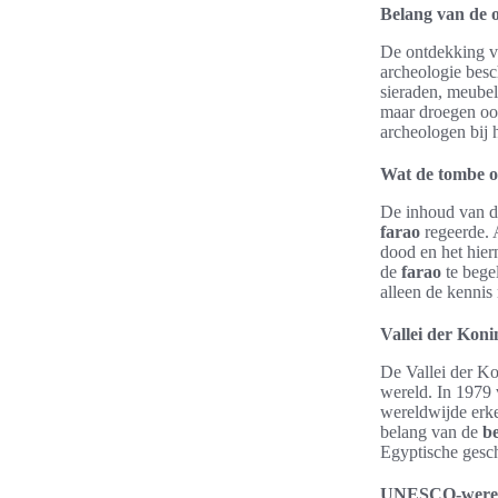
Belang van de 
De ontdekking 
archeologie bes
sieraden, meubel
maar droegen oo
archeologen bij 
Wat de tombe on
De inhoud van de
farao
regeerde. A
dood en het hie
de
farao
te begel
alleen de kennis
Vallei der Koni
De Vallei der K
wereld. In 1979 
wereldwijde erke
belang van de
b
Egyptische gesch
UNESCO-wereld