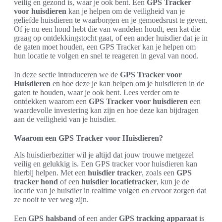
veilig en gezond is, waar je ook bent. Een
GPS Tracker
voor huisdieren
kan je helpen om de veiligheid van je
geliefde huisdieren te waarborgen en je gemoedsrust te geven.
Of je nu een hond hebt die van wandelen houdt, een kat die
graag op ontdekkingstocht gaat, of een ander huisdier dat je in
de gaten moet houden, een GPS Tracker kan je helpen om
hun locatie te volgen en snel te reageren in geval van nood.
In deze sectie introduceren we de
GPS Tracker voor
Huisdieren
en hoe deze je kan helpen om je huisdieren in de
gaten te houden, waar je ook bent. Lees verder om te
ontdekken waarom een
GPS Tracker voor huisdieren
een
waardevolle investering kan zijn en hoe deze kan bijdragen
aan de veiligheid van je huisdier.
Waarom een GPS Tracker voor Huisdieren?
Als huisdierbezitter wil je altijd dat jouw trouwe metgezel
veilig en gelukkig is. Een GPS tracker voor huisdieren kan
hierbij helpen. Met een
huisdier tracker
, zoals een
GPS
tracker hond
of een
huisdier locatietracker
, kun je de
locatie van je huisdier in realtime volgen en ervoor zorgen dat
ze nooit te ver weg zijn.
Een
GPS halsband
of een ander
GPS tracking apparaat
is