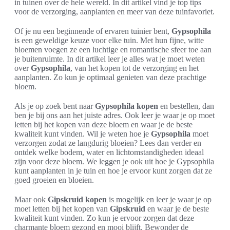
in tuinen over de hele wereld. In dit artikel vind je top tips
voor de verzorging, aanplanten en meer van deze tuinfavoriet.
Of je nu een beginnende of ervaren tuinier bent,
Gypsophila
is een geweldige keuze voor elke tuin. Met hun fijne, witte
bloemen voegen ze een luchtige en romantische sfeer toe aan
je buitenruimte. In dit artikel leer je alles wat je moet weten
over
Gypsophila
, van het kopen tot de verzorging en het
aanplanten. Zo kun je optimaal genieten van deze prachtige
bloem.
Als je op zoek bent naar
Gypsophila kopen
en bestellen, dan
ben je bij ons aan het juiste adres. Ook leer je waar je op moet
letten bij het kopen van deze bloem en waar je de beste
kwaliteit kunt vinden. Wil je weten hoe je
Gypsophila
moet
verzorgen zodat ze langdurig bloeien? Lees dan verder en
ontdek welke bodem, water en lichtomstandigheden ideaal
zijn voor deze bloem. We leggen je ook uit hoe je Gypsophila
kunt aanplanten in je tuin en hoe je ervoor kunt zorgen dat ze
goed groeien en bloeien.
Maar ook
Gipskruid kopen
is mogelijk en leer je waar je op
moet letten bij het kopen van
Gipskruid
en waar je de beste
kwaliteit kunt vinden. Zo kun je ervoor zorgen dat deze
charmante bloem gezond en mooi blijft. Bewonder de