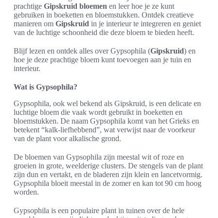
prachtige
Gipskruid bloemen
en leer hoe je ze kunt
gebruiken in boeketten en bloemstukken. Ontdek creatieve
manieren om
Gipskruid
in je interieur te integreren en geniet
van de luchtige schoonheid die deze bloem te bieden heeft.
Blijf lezen en ontdek alles over Gypsophila (
Gipskruid
) en
hoe je deze prachtige bloem kunt toevoegen aan je tuin en
interieur.
Wat is Gypsophila?
Gypsophila, ook wel bekend als Gipskruid, is een delicate en
luchtige bloem die vaak wordt gebruikt in boeketten en
bloemstukken. De naam Gypsophila komt van het Grieks en
betekent “kalk-liefhebbend”, wat verwijst naar de voorkeur
van de plant voor alkalische grond.
De bloemen van Gypsophila zijn meestal wit of roze en
groeien in grote, weelderige clusters. De stengels van de plant
zijn dun en vertakt, en de bladeren zijn klein en lancetvormig.
Gypsophila bloeit meestal in de zomer en kan tot 90 cm hoog
worden.
Gypsophila is een populaire plant in tuinen over de hele