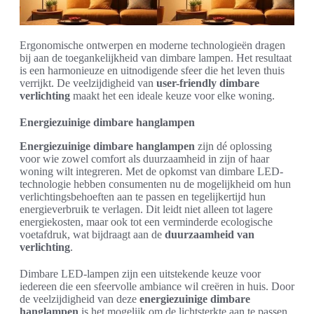
Ergonomische ontwerpen en moderne technologieën dragen
bij aan de toegankelijkheid van dimbare lampen. Het resultaat
is een harmonieuze en uitnodigende sfeer die het leven thuis
verrijkt. De veelzijdigheid van
user-friendly dimbare
verlichting
maakt het een ideale keuze voor elke woning.
Energiezuinige dimbare hanglampen
Energiezuinige dimbare hanglampen
zijn dé oplossing
voor wie zowel comfort als duurzaamheid in zijn of haar
woning wilt integreren. Met de opkomst van dimbare LED-
technologie hebben consumenten nu de mogelijkheid om hun
verlichtingsbehoeften aan te passen en tegelijkertijd hun
energieverbruik te verlagen. Dit leidt niet alleen tot lagere
energiekosten, maar ook tot een verminderde ecologische
voetafdruk, wat bijdraagt aan de
duurzaamheid van
verlichting
.
Dimbare LED-lampen zijn een uitstekende keuze voor
iedereen die een sfeervolle ambiance wil creëren in huis. Door
de veelzijdigheid van deze
energiezuinige dimbare
hanglampen
is het mogelijk om de lichtsterkte aan te passen