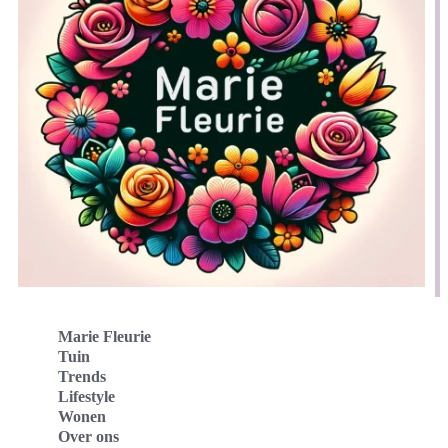
Marie Fleurie
Tuin
Trends
Lifestyle
Wonen
Over ons