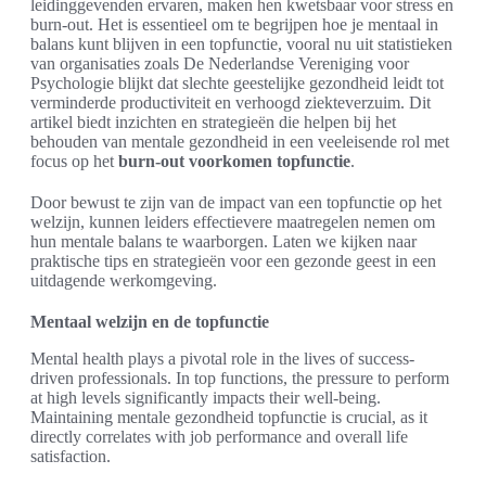
leidinggevenden ervaren, maken hen kwetsbaar voor stress en
burn-out. Het is essentieel om te begrijpen hoe je mentaal in
balans kunt blijven in een topfunctie, vooral nu uit statistieken
van organisaties zoals De Nederlandse Vereniging voor
Psychologie blijkt dat slechte geestelijke gezondheid leidt tot
verminderde productiviteit en verhoogd ziekteverzuim. Dit
artikel biedt inzichten en strategieën die helpen bij het
behouden van mentale gezondheid in een veeleisende rol met
focus op het
burn-out voorkomen topfunctie
.
Door bewust te zijn van de impact van een topfunctie op het
welzijn, kunnen leiders effectievere maatregelen nemen om
hun mentale balans te waarborgen. Laten we kijken naar
praktische tips en strategieën voor een gezonde geest in een
uitdagende werkomgeving.
Mentaal welzijn en de topfunctie
Mental health plays a pivotal role in the lives of success-
driven professionals. In top functions, the pressure to perform
at high levels significantly impacts their well-being.
Maintaining mentale gezondheid topfunctie is crucial, as it
directly correlates with job performance and overall life
satisfaction.