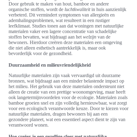
Door gebruik te maken van hout, bamboe en andere
organische stoffen, wordt de
luchtkwaliteit
in huis aanzienlijk
verbeterd. Dit vermindert symptomen van allergieën en
ademhalingsproblemen, wat resulteert in een rustiger
leefklimaat. Studies tonen aan dat woningen met natuurlijke
materialen vaker een lagere concentratie van schadelijke
stoffen bevatten, wat bijdraagt aan het
welzijn
van de
bewoners. Hierdoor creëren deze materialen een omgeving
die niet alleen esthetisch aantrekkelijk is, maar ook
bevorderlijk voor de gezondheid.
Duurzaamheid en milieuvriendelijkheid
Natuurlijke materialen zijn vaak vervaardigd uit duurzame
bronnen, wat bijdraagt aan een minder belastende impact op
het milieu. Het gebruik van deze materialen ondersteunt niet
alleen de creatie van een prettige woonomgeving, maar heeft
ook langetermijnvoordelen voor de ecologie. Materialen zoals
bamboe groeien snel en zijn volledig hernieuwbaar, wat zorgt
voor een ecologisch verantwoorde keuze. Door te kiezen voor
natuurlijke materialen, dragen bewoners bij aan een
gezondere planeet, wat een essentieel aspect dient te zijn van
verantwoord wonen.
Hoe creëer je een gezellige sfeer met natuurlijke