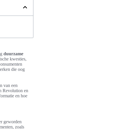
ng
duurzame
ische kwesties,
 Consumenten
merken die oog
en van een
on Revolution en
formatie en hoe
ter geworden
menten, zoals