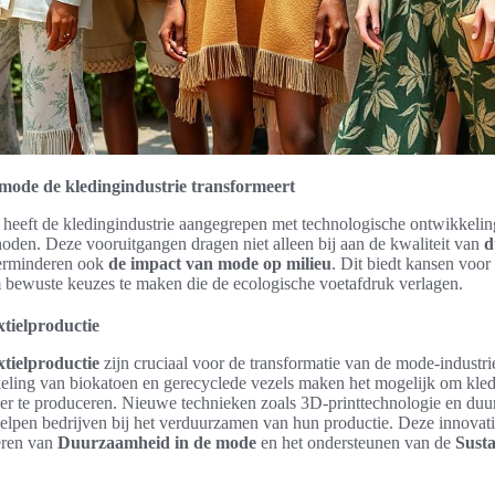
ode de kledingindustrie transformeert
eeft de kledingindustrie aangegrepen met technologische ontwikkelin
oden. Deze vooruitgangen dragen niet alleen bij aan de kwaliteit van
d
erminderen ook
de impact van mode op milieu
. Dit biedt kansen voo
bewuste keuzes te maken die de ecologische voetafdruk verlagen.
xtielproductie
xtielproductie
zijn cruciaal voor de transformatie van de mode-industr
eling van biokatoen en gerecyclede vezels maken het mogelijk om kle
ker te produceren. Nieuwe technieken zoals 3D-printtechnologie en du
elpen bedrijven bij het verduurzamen van hun productie. Deze innovatie
eren van
Duurzaamheid in de mode
en het ondersteunen van de
Susta