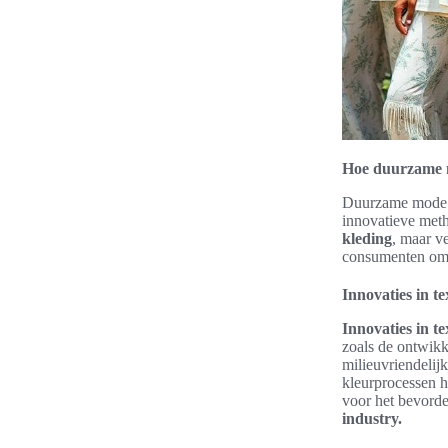
Hoe duurzame m
Duurzame mode h
innovatieve meth
kleding
, maar v
consumenten om 
Innovaties in te
Innovaties in te
zoals de ontwikk
milieuvriendelij
kleurprocessen h
voor het bevord
industry.