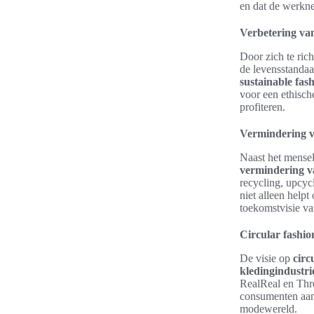
en dat de werkn
Verbetering va
Door zich te ric
de levensstandaa
sustainable fash
voor een ethisc
profiteren.
Vermindering v
Naast het mensel
vermindering v
recycling, upcyc
niet alleen helpt
toekomstvisie va
Circular fashio
De visie op
circ
kledingindustri
RealReal en Thre
consumenten aan
modewereld.