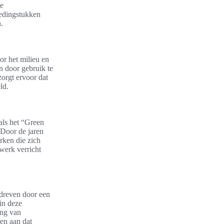
ke
ledingstukken
.
r het milieu en
n door gebruik te
orgt ervoor dat
ld.
oals het “Green
 Door de jaren
rken die zich
werk verricht
dreven door een
in deze
ang van
en aan dat