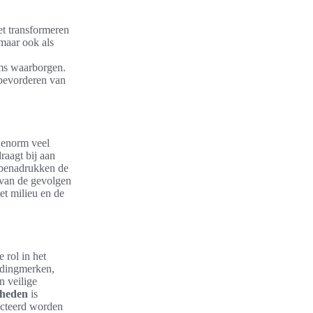
et transformeren
 maar ook als
ms waarborgen.
 bevorderen van
t enorm veel
raagt bij aan
 benadrukken de
 van de gevolgen
et milieu en de
 rol in het
edingmerken,
n veilige
gheden
is
pecteerd worden