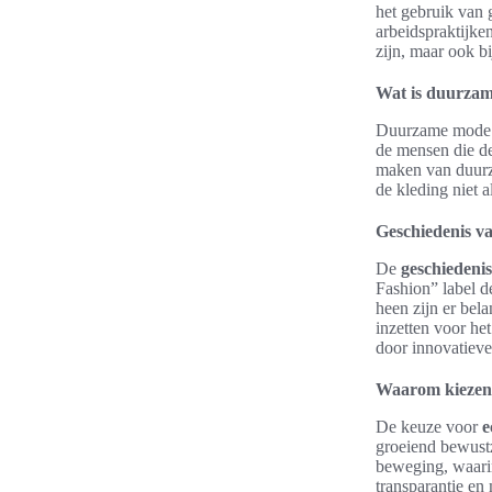
het gebruik van 
arbeidspraktijke
zijn, maar ook b
Wat is duurza
Duurzame mode ve
de mensen die de
maken van duurza
de kleding niet 
Geschiedenis 
De
geschiedeni
Fashion” label d
heen zijn er bel
inzetten voor he
door innovatieve
Waarom kiezen 
De keuze voor
e
groeiend bewustz
beweging, waari
transparantie e