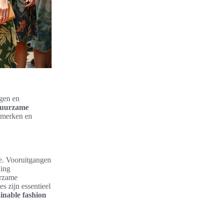
gen en
uurzame
r merken en
ie. Vooruitgangen
ding
urzame
s zijn essentieel
inable fashion