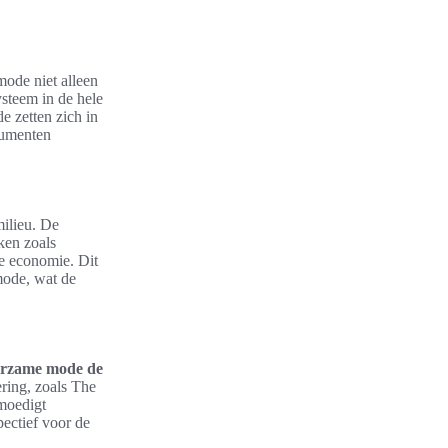
mode niet alleen
steem in de hele
e zetten zich in
sumenten
milieu. De
ken zoals
re economie. Dit
 mode, wat de
urzame mode de
ring, zoals The
moedigt
ectief voor de