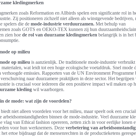
urzame kledingmerken
merken zoals Reformation en Allbirds spelen een significante rol in h
strie. Zij positioneren zichzelf niet alleen als winstgevende bedrijven,
e spelers die de
mode-industrie verduurzamen.
Met behulp van
ystemen zoals GOTS en OEKO-TEX kunnen zij hun duurzaamheidsclai
en zien hoe
de rol van duurzame kledingmerken
belangrijk is in het
onsumptie.
mode op milieu
mode op milieu
is aanzienlijk. De traditionele mode-industrie verbruik
n materialen, wat leidt tot een hoge ecologische voetafdruk. Snel mode d
en verhoogde emissies. Rapporten van de UN Environment Programme
 verschuiving naar duurzamere praktijken in deze sector. Het begrijpen
strie is cruciaal voor iedereen die een positieve impact wil maken op h
urzame kleding
wil waarborgen.
n de mode: wat zijn de voordelen?
edt niet alleen voordelen voor het milieu, maar speelt ook een cruciale
de arbeidsomstandigheden binnen de mode-industrie. Veel duurzame kl
e vlag van Ethical fashion opereren, zetten zich in voor eerlijke lonen e
eden voor hun werknemers. Deze
verbetering van arbeidsomstandi
t het ertoe bijdraagt dat de mensenrechten in de productieketens geres