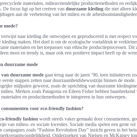
gerecyclede materialen, milieuvriendelijke productiemethoden en eerlij
n. De focus ligt op het creëren van
duurzame kleding
die niet alleen k
ijdragen aan de verbetering van het milieu en de arbeidsomstandigheden
me mode?
rwijst naar kleding die ontworpen en geproduceerd is met respect voo
 kleding maken. Het doel is om de ecologische voetafdruk te verkleine
me materialen en het toepassen van ethische productieprocessen. Dit z
alleen mooi en trendy is, maar ook een positieve impact heeft op de were
van duurzame mode
s van duurzame mode
gaat terug naar de jaren ’90, toen initiatieven z
e eerste stappen zetten naar duurzaamheidsbewustzijn binnen de mode.
angrijke mijlpalen geweest, zoals de oprichting van duurzame kledingme
t milieu. Merken zoals Patagonia en Eileen Fisher hebben baanbrekend 
 materialen en productiemethoden te integreren in hun ontwerpen.
consumenten voor eco-friendly fashion?
co-friendly fashion
wordt steeds vaker gemaakt door consumenten, ge
ijn van milieu- en sociale kwesties. Sociale media spelen een grote rol 
n campagnes zoals “Fashion Revolution Day” inzicht geven in het bel
n merkverantwoordelijkheid. Onderzoeken van Nielsen en McKinsey ton