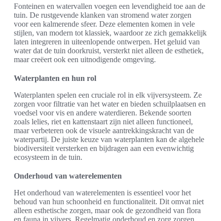
Fonteinen en watervallen voegen een levendigheid toe aan de
tuin. De rustgevende klanken van stromend water zorgen
voor een kalmerende sfeer. Deze elementen komen in vele
stijlen, van modern tot klassiek, waardoor ze zich gemakkelijk
laten integreren in uiteenlopende ontwerpen. Het geluid van
water dat de tuin doorkruist, versterkt niet alleen de esthetiek,
maar creëert ook een uitnodigende omgeving.
Waterplanten en hun rol
Waterplanten spelen een cruciale rol in elk vijversysteem. Ze
zorgen voor filtratie van het water en bieden schuilplaatsen en
voedsel voor vis en andere waterdieren. Bekende soorten
zoals lelies, riet en kattenstaart zijn niet alleen functioneel,
maar verbeteren ook de visuele aantrekkingskracht van de
waterpartij. De juiste keuze van waterplanten kan de algehele
biodiversiteit versterken en bij­dragen aan een evenwichtig
ecosysteem in de tuin.
Onderhoud van waterelementen
Het onderhoud van waterelementen is essentieel voor het
behoud van hun schoonheid en functionaliteit. Dit omvat niet
alleen esthetische zorgen, maar ook de gezondheid van flora
en fauna in vijvers. Regelmatig onderhoud en zorg zorgen