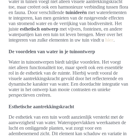
water in tuinen voegt niet alleen visuele aantrekkingskracht
toe, maar creëert ook een harmonieuze verbinding tussen flora
en fauna. Door verschillende
tuinideeën
met waterelementen
te integreren, kan men genieten van de rustgevende effecten
van stromend water en de verrijking van biodiversiteit. Het
juiste
esthetisch ontwerp
met vijvers, fonteinen, en andere
waterpartijen kan een tuin tot leven brengen. Meer over het
integreren van zulke elementen in uw tuin vindt u
hier
.
De voordelen van water in je tuinontwerp
Water in tuinontwerpen biedt talrijke voordelen. Het voegt
niet alleen functionaliteit toe, maar speelt ook een essentiële
rol in de esthetiek van de ruimte. Hierbij wordt vooral de
visuele aantrekkingskracht gevuld door het reflecterende en
dynamische karakter van water. Een doordachte integratie van
water in het ontwerp kan mooie contrasten en unieke
perspectieven creëren.
Esthetische aantrekkingskracht
De esthetiek van een tuin wordt aanzienlijk versterkt met de
aanwezigheid van water. Wateroppervlakken weerkaatsen de
lucht en omliggende planten, wat zorgt voor een
adembenemend zicht. Dit element kan schaduw en variatie in