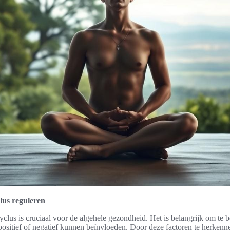
lus reguleren
clus is cruciaal voor de algehele gezondheid. Het is belangrijk om te 
positief of negatief kunnen beïnvloeden. Door deze factoren te herken