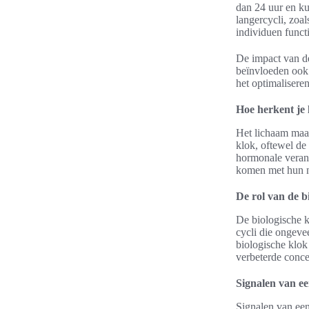
dan 24 uur en ku
langercycli, zoa
individuen funct
De impact van dez
beïnvloeden ook 
het optimalisere
Hoe herkent je 
Het lichaam maakt
klok, oftewel de 
hormonale veran
komen met hun na
De rol van de b
De biologische k
cycli die ongeve
biologische klok 
verbeterde conce
Signalen van ee
Signalen van een