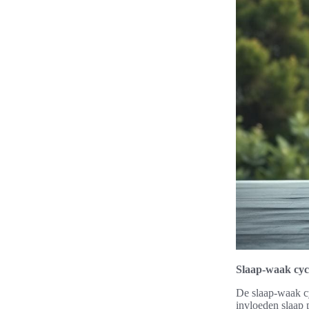
Slaap-waak cyc
De slaap-waak cy
invloeden slaap 