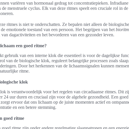
nnen variëren van hormonaal gedrag tot concentratiepieken. Infradiane 
ls de menstruele cyclus. Elk van deze ritmes speelt een cruciale rol in 
ioneren.
e ritmes is niet te onderschatten. Ze bepalen niet alleen de biologische
de emotionele toestand van een persoon. Het begrijpen van het
biorit
n van dagactiviteiten en het bevorderen van een gezonder leven.
lichaam een goed ritme?
 gebruik van een interne klok die essentieel is voor de dagelijkse funct
rol van de biologische klok, reguleert belangrijke processen zoals slaap
deringen. Door het herkennen van de lichaamssignalen kunnen mensen 
tuurlijke ritme.
iologische klok
lok is verantwoordelijk voor het regelen van circadiaanse ritmes. Dit z
er 24 uur duren en cruciaal zijn voor de algehele gezondheid. Een goed
zorgt ervoor dat ons lichaam op de juiste momenten actief en ontspannen 
ntratie en een betere stemming.
n goed ritme
 goed ritme zijn onder andere regelmatige slaappatronen en een energi