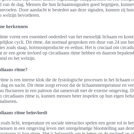
tijd van de dag. Mensen die hun lichaamssignalen goed begrijpen, kunne
aanvoelen. Door aandacht te besteden aan deze signalen, kunnen zij hun
n welzijn bevorderen.
tme herkennen
ritme vormt een essentieel onderdeel van het menselijk lichaam en komt
elijkse cycli. Dit ritme, dat normaal gesproken een duur van 24 uur heef
ies zoals slaap, hormoonproductie en eetlust. Het is cruciaal om circadi
 ze een grote invloed op circadiaans ritme hebben en daarom bepalend
eid en het welzijn.
adiaans ritme?
ritme is een interne klok die de fysiologische processen in het lichaam 
 dag en nacht. Dit ritme zorgt ervoor dat de lichaamstemperatuur en ver
s fluctueren in een patroon dat samenvalt met de externe omgeving. D
n circadiaans ritme is, kunnen mensen beter inspelen op hun eigen beh
aliseren.
adiaans ritme beïnvloedt
zoals licht, temperatuur en sociale interacties spelen een grote rol in he
ensen in een omgeving leven met onregelmatige blootstelling aan deze
rstoringen in hun ritme. Het is belangrijk om te letten op de invloed op c