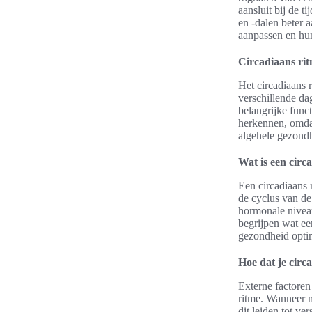
aansluit bij de 
en -dalen beter 
aanpassen en hu
Circadiaans ri
Het circadiaans 
verschillende dag
belangrijke funct
herkennen, omdat
algehele gezondh
Wat is een circ
Een circadiaans 
de cyclus van de
hormonale niveau
begrijpen wat ee
gezondheid optim
Hoe dat je circ
Externe factoren 
ritme. Wanneer m
dit leiden tot ve