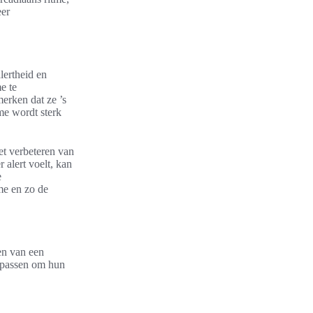
eer
lertheid en
e te
erken dat ze ’s
tme wordt sterk
et verbeteren van
alert voelt, kan
e
me en zo de
en van een
oepassen om hun