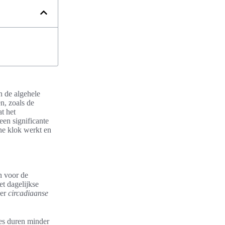
n de algehele
n, zoals de
t het
een significante
rne klok werkt en
n voor de
t dagelijkse
der
circadiaanse
mes duren minder