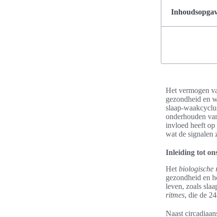
Inhoudsopgave
Het vermogen van
gezondheid en we
slaap-waakcyclus
onderhouden van 
invloed heeft op
wat de signalen 
Inleiding tot on
Het
biologische 
gezondheid en he
leven, zoals sla
ritmes
, die de 2
Naast circadiaan