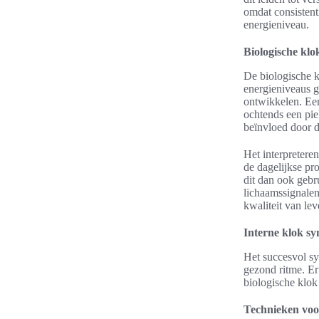
omdat consistent
energieniveau.
Biologische klo
De biologische kl
energieniveaus g
ontwikkelen. Een
ochtends een piek
beïnvloed door d
Het interpretere
de dagelijkse pr
dit dan ook gebr
lichaamssignalen
kwaliteit van le
Interne klok s
Het succesvol sy
gezond ritme. Er
biologische klok
Technieken voo