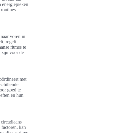
n energiepieken
 routines
 naar voren in
t, regelt
aanse ritmes te
 zijn voor de
coördineert met
schillende
oor goed te
oeften en hun
t circadiaans
 factoren, kan
ircadiaans ritme,