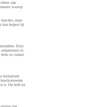
ritmes zijn
de manier waarop
 functies, maar
me
kan helpen bij
ionaliteit. Deze
, eetpatronen en
beter in contact
ijn herhalende
 functionerende
is. Dit leidt tot
e-niveau dat