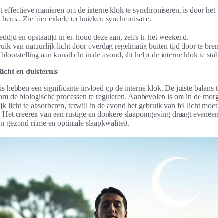
 effectieve manieren om de interne klok te synchroniseren, is door het
schema. Zie hier enkele technieken synchronisatie:
bedtijd en opstaatijd in en houd deze aan, zelfs in het weekend.
ik van natuurlijk licht door overdag regelmatig buiten tijd door te bre
blootstelling aan kunstlicht in de avond, dit helpt de interne klok te stab
icht en duisternis
nis hebben een significante invloed op de interne klok. De juiste balans
om de biologische processen te reguleren. Aanbevolen is om in de mor
jk licht te absorberen, terwijl in de avond het gebruik van fel licht mo
 Het creëren van een rustige en donkere slaapomgeving draagt eveneens
 gezond ritme en optimale slaapkwaliteit.