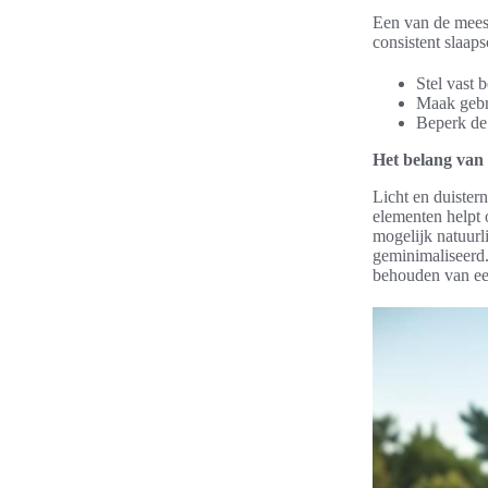
Een van de meest
consistent slaap
Stel vast 
Maak gebru
Beperk de 
Het belang van l
Licht en duister
elementen helpt 
mogelijk natuurli
geminimaliseerd.
behouden van een