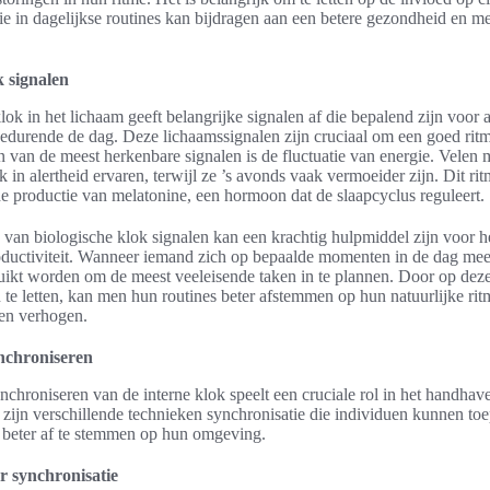
ie in dagelijkse routines kan bijdragen aan een betere gezondheid en m
k signalen
ok in het lichaam geeft belangrijke signalen af die bepalend zijn voor a
edurende de dag. Deze lichaamssignalen zijn cruciaal om een goed ritm
 van de meest herkenbare signalen is de fluctuatie van energie. Velen m
 in alertheid ervaren, terwijl ze ’s avonds vaak vermoeider zijn. Dit ri
e productie van melatonine, een hormoon dat de slaapcyclus reguleert.
n van biologische klok signalen kan een krachtig hulpmiddel zijn voor h
oductiviteit. Wanneer iemand zich op bepaalde momenten in de dag meer 
uikt worden om de meest veeleisende taken in te plannen. Door op dez
 te letten, kan men hun routines beter afstemmen op hun natuurlijke rit
ven verhogen.
ynchroniseren
nchroniseren van de interne klok speelt een cruciale rol in het handhav
 zijn verschillende technieken synchronisatie die individuen kunnen t
 beter af te stemmen op hun omgeving.
r synchronisatie