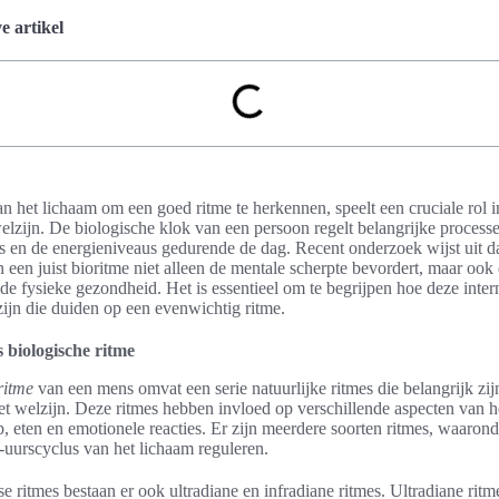
 artikel
 het lichaam om een goed ritme te herkennen, speelt een cruciale rol i
lzijn. De biologische klok van een persoon regelt belangrijke processe
 en de energieniveaus gedurende de dag. Recent onderzoek wijst uit da
een juist bioritme niet alleen de mentale scherpte bevordert, maar ook 
 de fysieke gezondheid. Het is essentieel om te begrijpen hoe deze inte
zijn die duiden op een evenwichtig ritme.
s biologische ritme
ritme
van een mens omvat een serie natuurlijke ritmes die belangrijk zij
t welzijn. Deze ritmes hebben invloed op verschillende aspecten van he
ap, eten en emotionele reacties. Er zijn meerdere soorten ritmes, waaron
4-uurscyclus van het lichaam reguleren.
se ritmes bestaan er ook ultradiane en infradiane ritmes. Ultradiane rit