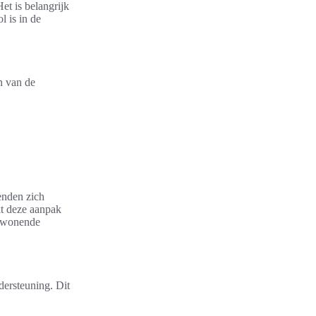
et is belangrijk
 is in de
n van de
enden zich
kt deze aanpak
inwonende
dersteuning. Dit