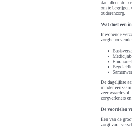
dan alleen de ba
om te begrijpen 
ouderenzorg.
Wat doet een i
Inwonende verzor
zorgbehoevende.
Basisverzo
Medicijnbe
Emotionel
Begeleiding
Samenwerk
De dagelijkse a
minder eenzaam v
zeer waardevol. 
zorgverleners en
De voordelen v
Een van de groot
zorgt voor versc