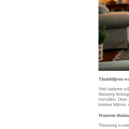
Thuisblijven w
Veel ouderen will
thuiszorg belangr
vervullen. Deze
kunnen blijven, 
Waarom thuiszo
Thuiszorg is ess