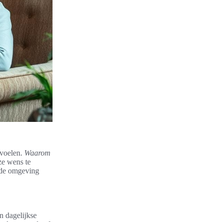
 voelen.
Waarom
eze wens te
wde omgeving
n dagelijkse