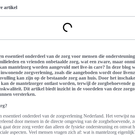
 artikel
en essentieel onderdeel van de zorg voor mensen die ondersteunin
milieleden en vrienden onbetaalde zorg, wat een zware, maar onm
kan mantelzorg worden aangevuld met live-in care? In deze blog 
inwonende zorgverlening, zoals die aangeboden wordt door livenz
vulling kan zijn op de bestaande zorg aan huis. Door het inschak
g kan de mantelzorger ontlast worden, terwijl de zorgbehoevende g
nskwaliteit. Dit artikel biedt inzicht in de voordelen van deze zorg
unnen versterken.
org?
n essentieel onderdeel van de zorgverlening Nederland. Het verwijst na
erleend door mensen in de directe omgeving van de zorgbehoevende, zo
k gaat deze zorg verder dan alleen de fysieke ondersteuning en omvat 
ciale aspecten. Veel mensen vragen zich af: wat is mantelzorg eigenlijk