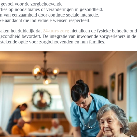
g gevoel voor de zorgbehoevende.
cties op noodsituaties of veranderingen in gezondheid.
 van eenzaamheid door continue sociale interactie.
ke aandacht die individuele wensen respecteert.
aken het duidelijk dat
24-uurs zorg
niet alleen de fysieke behoefte ond
ezondheid bevordert. De integratie van inwonende zorgverleners in d
tstekende optie voor zorgbehoevenden en hun families.