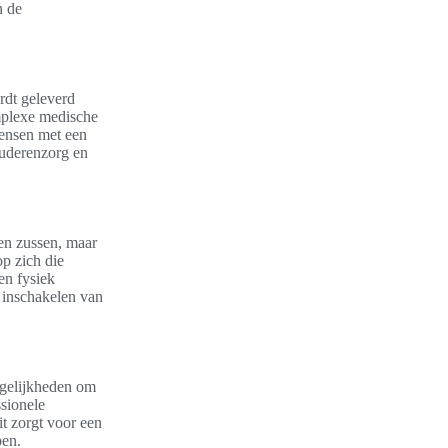
n de
ordt geleverd
omplexe medische
ensen met een
ouderenzorg en
 en zussen, maar
p zich die
en fysiek
t inschakelen van
ogelijkheden om
sionele
it zorgt voor een
ben.