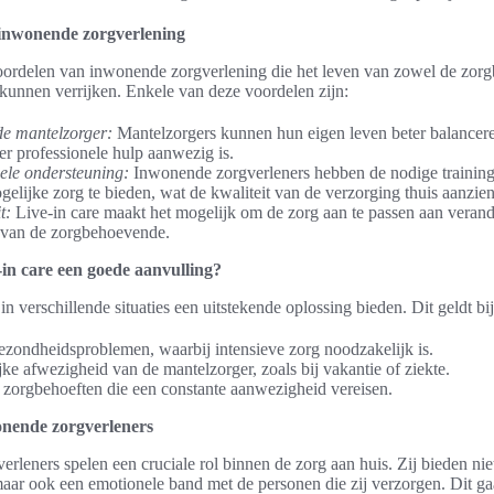
inwonende zorgverlening
 voordelen van inwonende zorgverlening die het leven van zowel de zor
kunnen verrijken. Enkele van deze voordelen zijn:
de mantelzorger:
Mantelzorgers kunnen hun eigen leven beter balancer
er professionele hulp aanwezig is.
ele ondersteuning:
Inwonende zorgverleners hebben de nodige training
gelijke zorg te bieden, wat de kwaliteit van de verzorging thuis aanzien
t:
Live-in care maakt het mogelijk om de zorg aan te passen aan veran
 van de zorgbehoevende.
-in care een goede aanvulling?
in verschillende situaties een uitstekende oplossing bieden. Dit geldt bi
ezondheidsproblemen, waarbij intensieve zorg noodzakelijk is.
ijke afwezigheid van de mantelzorger, zoals bij vakantie of ziekte.
zorgbehoeften die een constante aanwezigheid vereisen.
onende zorgverleners
rleners spelen een cruciale rol binnen de zorg aan huis. Zij bieden niet
aar ook een emotionele band met de personen die zij verzorgen. Dit ga