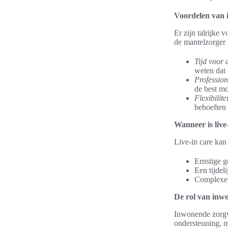
Voordelen van 
Er zijn talrijke
de mantelzorger 
Tijd voor 
weten dat 
Profession
de best mo
Flexibilitei
behoeften
Wanneer is live
Live-in care kan 
Ernstige g
Een tijdel
Complexe 
De rol van inw
Inwonende zorgve
ondersteuning, m