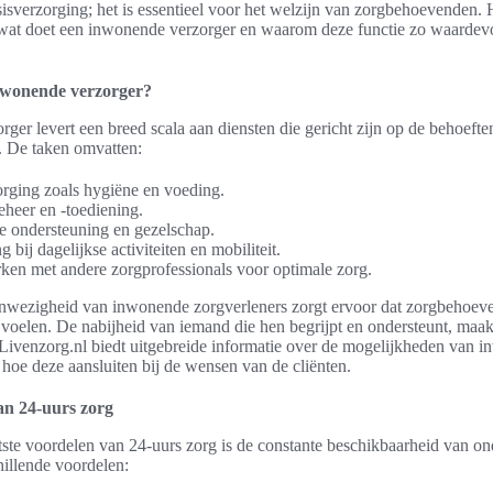
sisverzorging; het is essentieel voor het welzijn van zorgbehoevenden. H
wat doet een inwonende verzorger en waarom deze functie zo waardevol
nwonende verzorger?
ger levert een breed scala aan diensten die gericht zijn op de behoefte
 De taken omvatten:
rging zoals hygiëne en voeding.
heer en -toediening.
e ondersteuning en gezelschap.
 bij dagelijkse activiteiten en mobiliteit.
en met andere zorgprofessionals voor optimale zorg.
anwezigheid van inwonende zorgverleners zorgt ervoor dat zorgbehoev
oelen. De nabijheid van iemand die hen begrijpt en ondersteunt, maa
Livenzorg.nl biedt uitgebreide informatie over de mogelijkheden van 
 hoe deze aansluiten bij de wensen van de cliënten.
an 24-uurs zorg
ste voordelen van 24-uurs zorg is de constante beschikbaarheid van on
hillende voordelen: