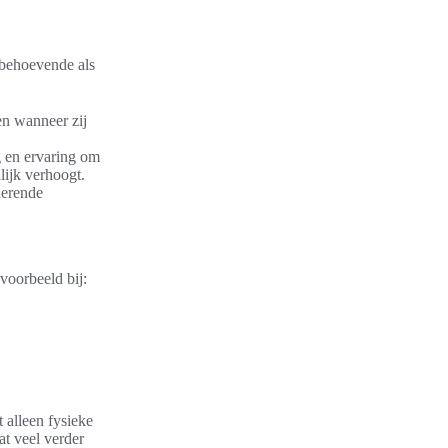
gbehoevende als
en wanneer zij
 en ervaring om
lijk verhoogt.
derende
jvoorbeeld bij:
 alleen fysieke
at veel verder