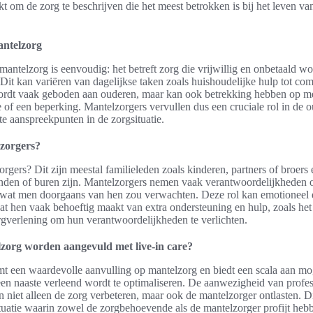
kt om de zorg te beschrijven die het meest betrokken is bij het leven va
antelzorg
mantelzorg is eenvoudig: het betreft zorg die vrijwillig en onbetaald w
 Dit kan variëren van dagelijkse taken zoals huishoudelijke hulp tot c
ordt vaak geboden aan ouderen, maar kan ook betrekking hebben op m
e of een beperking. Mantelzorgers vervullen dus een cruciale rol in de 
te aanspreekpunten in de zorgsituatie.
lzorgers?
orgers? Dit zijn meestal familieleden zoals kinderen, partners of broers
nden of buren zijn. Mantelzorgers nemen vaak verantwoordelijkheden o
 wat men doorgaans van hen zou verwachten. Deze rol kan emotioneel 
wat hen vaak behoeftig maakt van extra ondersteuning en hulp, zoals he
rgverlening om hun verantwoordelijkheden te verlichten.
zorg worden aangevuld met live-in care?
mt een waardevolle aanvulling op mantelzorg en biedt een scala aan m
een naaste verleend wordt te optimaliseren. De aanwezigheid van profes
n niet alleen de zorg verbeteren, maar ook de mantelzorger ontlasten. D
tuatie waarin zowel de zorgbehoevende als de mantelzorger profijt heb