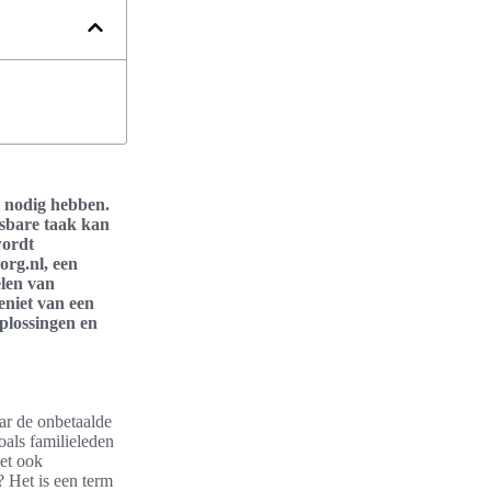
g nodig hebben.
isbare taak kan
wordt
org.nl, een
elen van
eniet van een
oplossingen en
ar de onbetaalde
als familieleden
het ook
? Het is een term