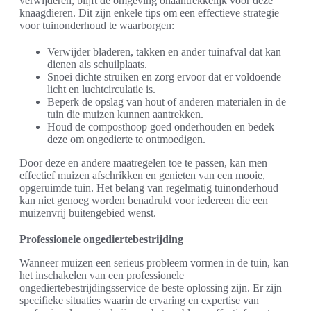
verwijderen, blijft de omgeving onaantrekkelijk voor deze
knaagdieren. Dit zijn enkele tips om een effectieve strategie
voor tuinonderhoud te waarborgen:
Verwijder bladeren, takken en ander tuinafval dat kan
dienen als schuilplaats.
Snoei dichte struiken en zorg ervoor dat er voldoende
licht en luchtcirculatie is.
Beperk de opslag van hout of anderen materialen in de
tuin die muizen kunnen aantrekken.
Houd de composthoop goed onderhouden en bedek
deze om ongedierte te ontmoedigen.
Door deze en andere maatregelen toe te passen, kan men
effectief muizen afschrikken en genieten van een mooie,
opgeruimde tuin. Het belang van regelmatig tuinonderhoud
kan niet genoeg worden benadrukt voor iedereen die een
muizenvrij buitengebied wenst.
Professionele ongediertebestrijding
Wanneer muizen een serieus probleem vormen in de tuin, kan
het inschakelen van een professionele
ongediertebestrijdingsservice de beste oplossing zijn. Er zijn
specifieke situaties waarin de ervaring en expertise van