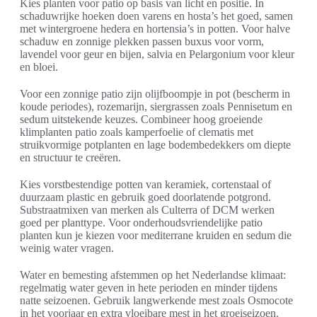
Kies planten voor patio op basis van licht en positie. In
schaduwrijke hoeken doen varens en hosta’s het goed, samen
met wintergroene hedera en hortensia’s in potten. Voor halve
schaduw en zonnige plekken passen buxus voor vorm,
lavendel voor geur en bijen, salvia en Pelargonium voor kleur
en bloei.
Voor een zonnige patio zijn olijfboompje in pot (bescherm in
koude periodes), rozemarijn, siergrassen zoals Pennisetum en
sedum uitstekende keuzes. Combineer hoog groeiende
klimplanten patio zoals kamperfoelie of clematis met
struikvormige potplanten en lage bodembedekkers om diepte
en structuur te creëren.
Kies vorstbestendige potten van keramiek, cortenstaal of
duurzaam plastic en gebruik goed doorlatende potgrond.
Substraatmixen van merken als Culterra of DCM werken
goed per planttype. Voor onderhoudsvriendelijke patio
planten kun je kiezen voor mediterrane kruiden en sedum die
weinig water vragen.
Water en bemesting afstemmen op het Nederlandse klimaat:
regelmatig water geven in hete perioden en minder tijdens
natte seizoenen. Gebruik langwerkende mest zoals Osmocote
in het voorjaar en extra vloeibare mest in het groeiseizoen.