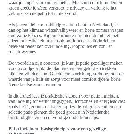
waar je langer van kunt genieten. Met slimme lichtpunten en
groen creëer je sfeer, vergroot je privacy en verleng je het
gebruik van de patio tot in de avond.
Als je een kleine of middelgrote tuin hebt in Nederland, let
dan op het klimaat: wisselvallig weer en korte zomers vragen
duurzame keuzes. Bij buitenruimte inrichten draait het niet
alleen om esthetiek, maar ook om functie. Patio inrichten
betekent nadenken over indeling, looproutes en zon- en
schaduwzones.
De voordelen zijn concreet: je kunt je patio gezelliger maken
voor avondgebruik, de planten dempen geluid en trekken
bijen en vlinders aan. Goede terrasinrichting verhoogt ook de
waarde van je huis en zorgt voor meer comfort tijdens korte
Nederlandse zomeravonden.
In dit artikel lees je praktische stappen voor patio inrichten,
van indeling tot verlichtingstypen, lichtzones en energieadvies
zoals LED, zonne- en batterijopties. Je krijgt bovendien een
selectie patio planten die goed groeien in Nederlandse
omstandigheden en eenvoudige onderhoudstips.
Patio inrichten: basisprincipes voor een gezellige