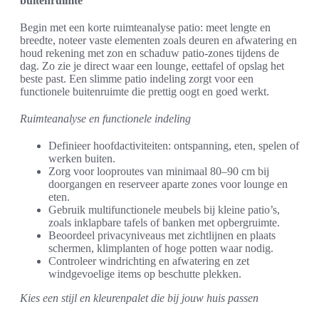
buitenruimte
Begin met een korte ruimteanalyse patio: meet lengte en
breedte, noteer vaste elementen zoals deuren en afwatering en
houd rekening met zon en schaduw patio-zones tijdens de
dag. Zo zie je direct waar een lounge, eettafel of opslag het
beste past. Een slimme patio indeling zorgt voor een
functionele buitenruimte die prettig oogt en goed werkt.
Ruimteanalyse en functionele indeling
Definieer hoofdactiviteiten: ontspanning, eten, spelen of
werken buiten.
Zorg voor looproutes van minimaal 80–90 cm bij
doorgangen en reserveer aparte zones voor lounge en
eten.
Gebruik multifunctionele meubels bij kleine patio’s,
zoals inklapbare tafels of banken met opbergruimte.
Beoordeel privacyniveaus met zichtlijnen en plaats
schermen, klimplanten of hoge potten waar nodig.
Controleer windrichting en afwatering en zet
windgevoelige items op beschutte plekken.
Kies een stijl en kleurenpalet die bij jouw huis passen