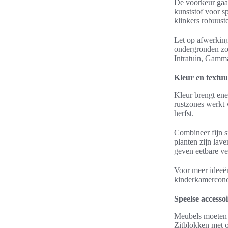
De voorkeur gaat
kunststof voor s
klinkers robuus
Let op afwerking
ondergronden zoa
Intratuin, Gamma
Kleur en textuu
Kleur brengt ene
rustzones werkt 
herfst.
Combineer fijn s
planten zijn lav
geven eetbare ver
Voor meer ideeën
kinderkamercon
Speelse accesso
Meubels moeten m
Zitblokken met o