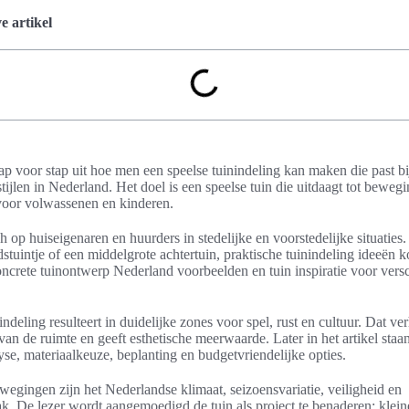
 artikel
stap voor stap uit hoe men een speelse tuinindeling kan maken die past bi
stijlen in Nederland. Het doel is een speelse tuin die uitdaagt tot beweg
voor volwassenen en kinderen.
ch op huiseigenaren en huurders in stedelijke en voorstedelijke situaties.
dstuintje of een middelgrote achtertuin, praktische tuinindeling ideeën
ncrete tuinontwerp Nederland voorbeelden en tuin inspiratie voor vers
ndeling resulteert in duidelijke zones voor spel, rust en cultuur. Dat ve
an de ruimte en geeft esthetische meerwaarde. Later in het artikel sta
yse, materiaalkeuze, beplanting en budgetvriendelijke opties.
wegingen zijn het Nederlandse klimaat, seizoensvariatie, veiligheid en
 De lezer wordt aangemoedigd de tuin als project te benaderen: klein