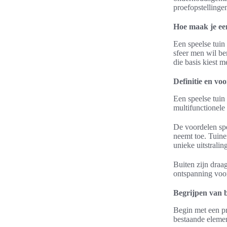
proefopstellinge
Hoe maak je een
Een speelse tuin 
sfeer men wil be
die basis kiest m
Definitie en vo
Een speelse tuin
multifunctionele
De voordelen spee
neemt toe. Tuine
unieke uitstrali
Buiten zijn draa
ontspanning voor 
Begrijpen van 
Begin met een pr
bestaande elemen