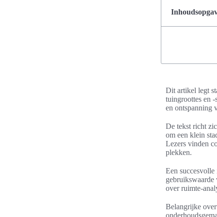
Inhoudsopgave
Dit artikel legt 
tuingroottes en -
en ontspanning 
De tekst richt zi
om een klein sta
Lezers vinden co
plekken.
Een succesvolle i
gebruikswaarde v
over ruimte-anal
Belangrijke over
onderhoudsgemak.