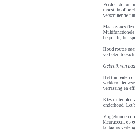
Verdeel de tuin i
moestuin of bord
verschillende tu
Maak zones flexi
Multifunctionele
helpen bij het s
Houd routes naar
verbetert toezic
Gebruik van pade
Het tuinpaden o
wekken nieuwsgie
verrassing en effi
Kies materialen z
onderhoud. Let b
Vrijgehouden door
kleuraccent op e
lantaarns verlen