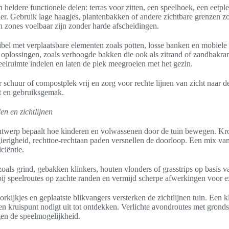
n heldere functionele delen: terras voor zitten, een speelhoek, een eetpl
er. Gebruik lage haagjes, plantenbakken of andere zichtbare grenzen z
in zones voelbaar zijn zonder harde afscheidingen.
bel met verplaatsbare elementen zoals potten, losse banken en mobiele s
 oplossingen, zoals verhoogde bakken die ook als zitrand of zandbakra
peelruimte indelen en laten de plek meegroeien met het gezin.
 schuur of compostplek vrij en zorg voor rechte lijnen van zicht naar d
ht en gebruiksgemak.
n en zichtlijnen
ntwerp bepaalt hoe kinderen en volwassenen door de tuin bewegen. K
righeid, rechttoe-rechtaan paden versnellen de doorloop. Een mix van
ciëntie.
oals grind, gebakken klinkers, houten vlonders of grasstrips op basis va
ij speelroutes op zachte randen en vermijd scherpe afwerkingen voor ex
kijkjes en geplaatste blikvangers versterken de zichtlijnen tuin. Een k
en kruispunt nodigt uit tot ontdekken. Verlichte avondroutes met gronds
gen de speelmogelijkheid.