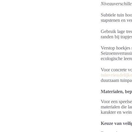
Niveauverschill
Subtiele tuin ho
stapstenen en v
Gebruik lage tre
randen bij trapje
Verstop hoekjes 
Seizoensverrassi
ecologische lee
Voor concrete vo
tuinvriendelij
duurzaam tuinpa
Materialen, bep
Voor een speelse
materialen die l
karakter en wei
Keuze van veil