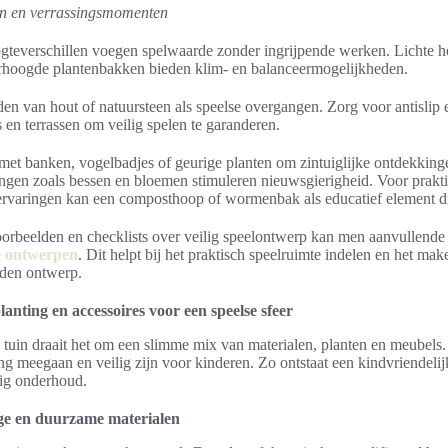
en en verrassingsmomenten
ogteverschillen voegen spelwaarde zonder ingrijpende werken. Lichte he
erhoogde plantenbakken bieden klim- en balanceermogelijkheden.
den van hout of natuursteen als speelse overgangen. Zorg voor antislip
s en terrassen om veilig spelen te garanderen.
met banken, vogelbadjes of geurige planten om zintuiglijke ontdekkinge
ngen zoals bessen en bloemen stimuleren nieuwsgierigheid. Voor prakt
rervaringen kan een composthoop of wormenbak als educatief element d
orbeelden en checklists over veilig speelontwerp kan men aanvullende t
ke ontwerpen
. Dit helpt bij het praktisch speelruimte indelen en het ma
den ontwerp.
lanting en accessoires voor een speelse sfeer
 tuin draait het om een slimme mix van materialen, planten en meubels.
ang meegaan en veilig zijn voor kinderen. Zo ontstaat een kindvriendelij
nig onderhoud.
ige en duurzame materialen