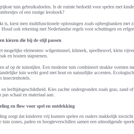
rijkste tuin gebruiksdoelen. Is de ruimte bedoeld voor spelen met kinde
infeestjes of een rustige leeshoek?
kt is, kiest men multifunctionele oplossingen zoals opbergbanken met zi
s. Houd ook rekening met Nederlandse regels voor schuttingen en erfgr
n kiezen die bij de stijl passen
et mogelijke elementen: wilgentunnel, klimrek, speelheuvel, klein vijver
bak en houten stapstenen.
en af op de tuinstijlen. Een moderne tuin combineert strakke vormen me
 landelijke tuin werkt goed met hout en natuurlijke accenten. Ecologisc
 insectenhotels.
d en leeftijdsgeschiktheid. Kies zachte ondergronden zoals gras, zand o
n pas schaal en materiaal aan.
eling en flow voor spel en ontdekking
ing zorgt dat kinderen vrij kunnen spelen en ouders makkelijk toezicht
hoe tuin zones, paden en hoogteverschillen samen een uitnodigende spe