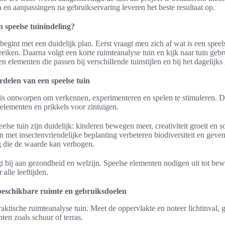
n en aanpassingen na gebruikservaring leveren het beste resultaat op.
 speelse tuinindeling?
begint met een duidelijk plan. Eerst vraagt men zich af wat is een speel
reiken. Daarna volgt een korte ruimteanalyse tuin en kijk naar tuin geb
en elementen die passen bij verschillende tuinstijlen en bij het dagelijks
ordelen van een speelse tuin
 is ontworpen om verkennen, experimenteren en spelen te stimuleren. D
 elementen en prikkels voor zintuigen.
lse tuin zijn duidelijk: kinderen bewegen meer, creativiteit groeit en so
n met insectenvriendelijke beplanting verbeteren biodiversiteit en geven
ng die de waarde kan verhogen.
gt bij aan gezondheid en welzijn. Speelse elementen nodigen uit tot be
alle leeftijden.
beschikbare ruimte en gebruiksdoelen
aktische ruimteanalyse tuin. Meet de oppervlakte en noteer lichtinval, 
ten zoals schuur of terras.