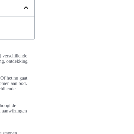
j verschillende
ing, ontdekking
 Of het nu gaat
 komen aan bod.
chillende
rhoogt de
an aanwijzingen
e stappen,