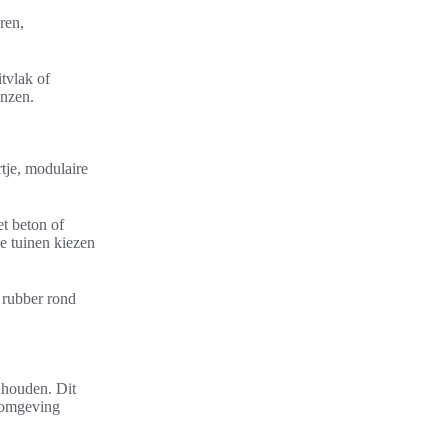
ren,
tvlak of
enzen.
tje, modulaire
t beton of
he tuinen kiezen
f rubber rond
 houden. Dit
elomgeving