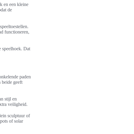
ek en een kleine
odat de
peeltoestellen.
nd functioneren,
e speelhoek. Dat
ronkelende paden
 beide geeft
n stijl en
tra veiligheid.
lein sculptuur of
pots of solar