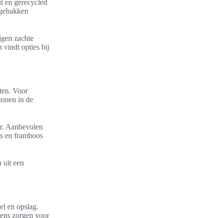
t en gerecycled
n gebakken
jgen zachte
vindt opties bij
ten. Voor
tonen in de
ur. Aanbevolen
es en framboos
 uit een
el en opslag.
sens zorgen voor