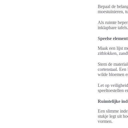
Bepaal de belang
moestuinieren, tu
Als ruimte beper
inklapbare tafel
Speelse elemente
Maak een lijst m
zitblokken, zand
Stem de material
cortenstaal. Een
wilde bloemen en
Let op veilighei
speeltoestellen e
Ruimtelijke ind
Een slimme indel
stukje legt uit 
vormen.