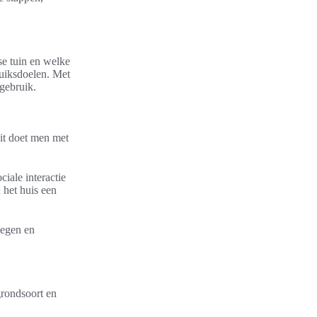
se tuin en welke
ruiksdoelen. Met
 gebruik.
it doet men met
ciale interactie
 het huis een
wegen en
grondsoort en