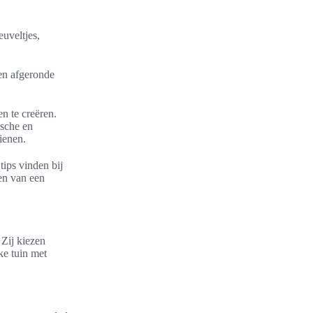
uveltjes,
 en afgeronde
n te creëren.
ische en
ienen.
ips vinden bij
ken van een
 Zij kiezen
ke tuin met