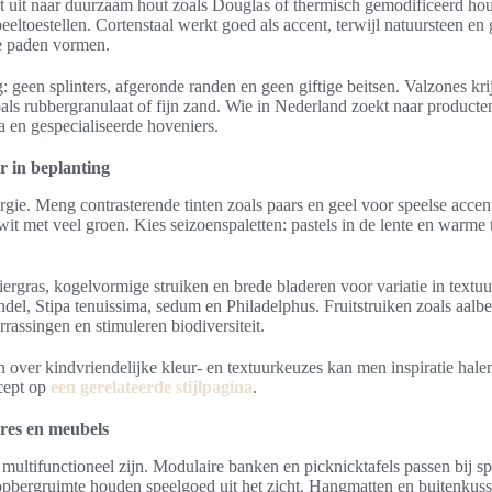
 uit naar duurzaam hout zoals Douglas of thermisch gemodificeerd hou
peeltoestellen. Cortenstaal werkt goed als accent, terwijl natuursteen e
te paden vormen.
: geen splinters, afgeronde randen en geen giftige beitsen. Valzones kri
ls rubbergranulaat of fijn zand. Wie in Nederland zoekt naar producten 
 en gespecialiseerde hoveniers.
r in beplanting
rgie. Meng contrasterende tinten zoals paars en geel voor speelse accen
wit met veel groen. Kies seizoenspaletten: pastels in de lente en warme 
iergras, kogelvormige struiken en brede bladeren voor variatie in textu
endel, Stipa tenuissima, sedum en Philadelphus. Fruitstruiken zoals aalb
rassingen en stimuleren biodiversiteit.
 over kindvriendelijke kleur- en textuurkeuzes kan men inspiratie halen
cept op
een gerelateerde stijlpagina
.
ires en meubels
ultifunctioneel zijn. Modulaire banken en picknicktafels passen bij sp
pbergruimte houden speelgoed uit het zicht. Hangmatten en buitenkus