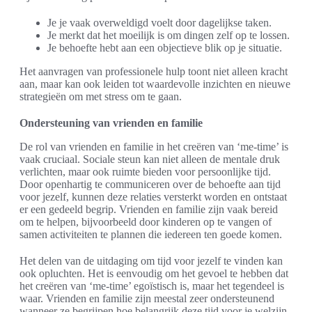
Je je vaak overweldigd voelt door dagelijkse taken.
Je merkt dat het moeilijk is om dingen zelf op te lossen.
Je behoefte hebt aan een objectieve blik op je situatie.
Het aanvragen van professionele hulp toont niet alleen kracht
aan, maar kan ook leiden tot waardevolle inzichten en nieuwe
strategieën om met stress om te gaan.
Ondersteuning van vrienden en familie
De rol van vrienden en familie in het creëren van ‘me-time’ is
vaak cruciaal. Sociale steun kan niet alleen de mentale druk
verlichten, maar ook ruimte bieden voor persoonlijke tijd.
Door openhartig te communiceren over de behoefte aan tijd
voor jezelf, kunnen deze relaties versterkt worden en ontstaat
er een gedeeld begrip. Vrienden en familie zijn vaak bereid
om te helpen, bijvoorbeeld door kinderen op te vangen of
samen activiteiten te plannen die iedereen ten goede komen.
Het delen van de uitdaging om tijd voor jezelf te vinden kan
ook opluchten. Het is eenvoudig om het gevoel te hebben dat
het creëren van ‘me-time’ egoïstisch is, maar het tegendeel is
waar. Vrienden en familie zijn meestal zeer ondersteunend
wanneer ze begrijpen hoe belangrijk deze tijd voor je welzijn