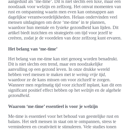
aangeduid als ‘me-time’. Dit is niet slechts een luxe, maar een
noodzaak voor welzijn en zelfzorg. Het omvat momenten van
rust en ontspanning waarin men even kan ontsnappen aan
dagelijkse verantwoordelijkheden. Helaas ondervinden veel
mensen uitdagingen om deze ‘me-time’ in te plannen,
waardoor hun mentale en fysieke gezondheid kan lijden. Dit
artikel biedt inzichten en strategieën om tijd voor jezelf te
creëren, zodat je de voordelen van deze zelfzorg kunt ervaren.
Het belang van ‘me-time’
Het belang van me-time kan niet genoeg worden benadrukt.
Dit is niet slechts een trend, maar een noodzakelijke
aanvulling op een gezond leven. In onze drukke wereld
hebben veel mensen te maken met
te weinig vrije tijd
,
waardoor ze de kans missen om voor zichzelf te zorgen.
Wanneer men regelmatig tijd voor zichzelf inplant, kan dit een
significant positief effect hebben op het
welzijn
en de algehele
gezondheid
.
Waarom ‘me-time’ essentieel is voor je welzijn
Me-time is essentieel voor het behoud van geestelijke rust en
balans. Het stelt mensen in staat om te ontspannen, stress te
verminderen en creativiteit te stimuleren. Vele studies tonen