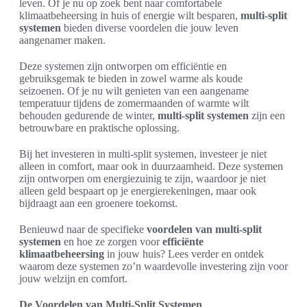
leven. Of je nu op zoek bent naar comfortabele
klimaatbeheersing in huis of energie wilt besparen,
multi-split
systemen
bieden diverse voordelen die jouw leven
aangenamer maken.
Deze systemen zijn ontworpen om efficiëntie en
gebruiksgemak te bieden in zowel warme als koude
seizoenen. Of je nu wilt genieten van een aangename
temperatuur tijdens de zomermaanden of warmte wilt
behouden gedurende de winter,
multi-split systemen
zijn een
betrouwbare en praktische oplossing.
Bij het investeren in multi-split systemen, investeer je niet
alleen in comfort, maar ook in duurzaamheid. Deze systemen
zijn ontworpen om energiezuinig te zijn, waardoor je niet
alleen geld bespaart op je energierekeningen, maar ook
bijdraagt aan een groenere toekomst.
Benieuwd naar de specifieke
voordelen van multi-split
systemen
en hoe ze zorgen voor
efficiënte
klimaatbeheersing
in jouw huis? Lees verder en ontdek
waarom deze systemen zo’n waardevolle investering zijn voor
jouw welzijn en comfort.
De Voordelen van Multi-Split Systemen