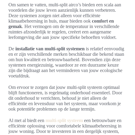
Om samen te vatten, multi-split airco’s bieden een scala aan
voordelen die jouw leven aanzienlijk kunnen verbeteren.
Deze systemen zorgen niet alleen voor efficiënte
klimaatbeheersing in huis, maar bieden ook
comfort en
gemak
. Het vermogen om de temperatuur in verschillende
ruimtes afzonderlijk te regelen, creëert een aangename
leefomgeving die aan jouw specifieke behoeften voldoet.
De
installatie van multi-split systemen
is relatief eenvoudig
en er zijn verschillende merken beschikbaar die bekend staan
om hun kwaliteit en betrouwbaarheid. Bovendien zijn deze
systemen energiezuinig, waardoor ze een duurzame keuze
zijn die bijdraagt aan het verminderen van jouw ecologische
voetafdruk.
Om ervoor te zorgen dat jouw multi-split systeem optimaal
blijft functioneren, is regelmatig onderhoud essentieel. Door
dit onderhoud te verrichten, behoud je niet alleen de
efficiëntie en levensduur van het systeem, maar voorkom je
ook potentiële problemen op de lange termijn.
Al met al biedt een
multi-split systeem
een betrouwbare en
efficiënte oplossing voor comfortabele klimaatbeheersing in
jouw woning. Door te investeren in een dergelijk systeem,