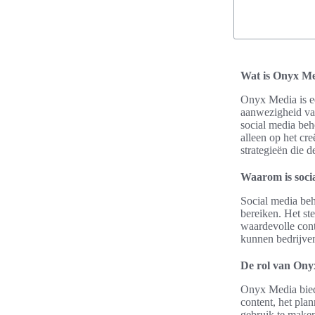
Wat is Onyx Me
Onyx Media is e
aanwezigheid van
social media behe
alleen op het cr
strategieën die 
Waarom is soci
Social media beh
bereiken. Het ste
waardevolle cont
kunnen bedrijven
De rol van Ony
Onyx Media biedt
content, het pla
gebruik te maken