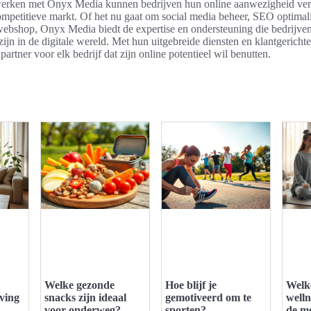
erken met Onyx Media kunnen bedrijven hun online aanwezigheid ver
ompetitieve markt. Of het nu gaat om social media beheer, SEO optimalis
ebshop, Onyx Media biedt de expertise en ondersteuning die bedrijve
ijn in de digitale wereld. Met hun uitgebreide diensten en klantgericht
artner voor elk bedrijf dat zijn online potentieel wil benutten.
Welke gezonde
Hoe blijf je
Welk
eving
snacks zijn ideaal
gemotiveerd om te
welln
voor onderweg?
sporten?
de m