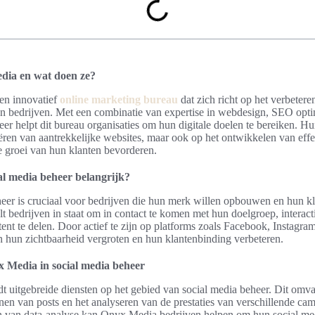
dia en wat doen ze?
en innovatief
online marketing bureau
dat zich richt op het verbetere
 bedrijven. Met een combinatie van expertise in webdesign, SEO optim
er helpt dit bureau organisaties om hun digitale doelen te bereiken. Hun
eëren van aantrekkelijke websites, maar ook op het ontwikkelen van effec
de groei van hun klanten bevorderen.
al media beheer belangrijk?
eer is cruciaal voor bedrijven die hun merk willen opbouwen en hun kl
lt bedrijven in staat om in contact te komen met hun doelgroep, interact
ent te delen. Door actief te zijn op platforms zoals Facebook, Instagra
 hun zichtbaarheid vergroten en hun klantenbinding verbeteren.
x Media in social media beheer
 uitgebreide diensten op het gebied van social media beheer. Dit omva
nnen van posts en het analyseren van de prestaties van verschillende c
 van data-analyse kan Onyx Media bedrijven helpen om hun social medi