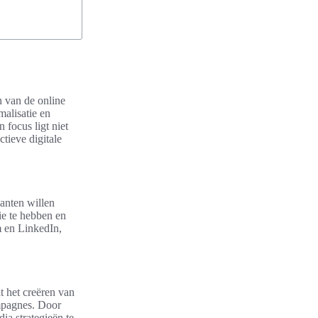
n van de online
alisatie en
 focus ligt niet
tieve digitale
anten willen
ie te hebben en
m en LinkedIn,
t het creëren van
ampagnes. Door
a strategieën te