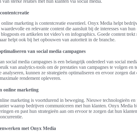
van sterke relaties met hun klanten via social media.
contentcreatie
 online marketing is contentcreatie essentieel. Onyx Media helpt bedrijv
waardevolle en relevante content die aansluit bij de interesses van hun
blogposts en artikelen tot video’s en infographics. Goede content trekt 
aar helpt ook bij het opbouwen van autoriteit in de branche.
optimaliseren van social media campagnes
an social media campagnes is een belangrijk onderdeel van social med
uik van analytics-tools om de prestaties van campagnes te volgen en t
e analyseren, kunnen ze strategieën optimaliseren en ervoor zorgen dat 
 maximale rendement opleveren.
n online marketing
nline marketing is voortdurend in beweging. Nieuwe technologieën en 
anier waarop bedrijven communiceren met hun klanten. Onyx Media bli
ringen en past hun strategieën aan om ervoor te zorgen dat hun klanten 
concurrentie.
menwerken met Onyx Media