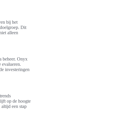
en bij het
 doelgroep. Dit
niet alleen
ia beheer. Onyx
e evalueren.
de investeringen
trends
jft op de hoogte
altijd een stap