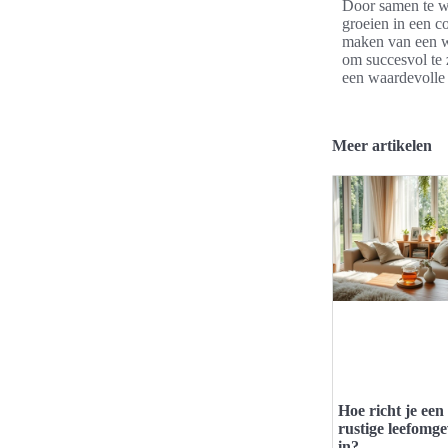
Door samen te w
groeien in een c
maken van een w
om succesvol te z
een waardevolle p
Meer artikelen
Hoe richt je een
rustige leefomg
in?