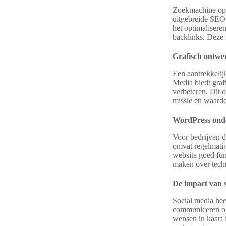
Zoekmachine opti
uitgebreide SEO-
het optimalisere
backlinks. Deze 
Grafisch ontwer
Een aantrekkelij
Media biedt graf
verbeteren. Dit 
missie en waarde
WordPress ond
Voor bedrijven 
omvat regelmatig
website goed fun
maken over tech
De impact van s
Social media hee
communiceren op
wensen in kaart 