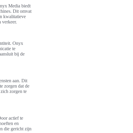
Onyx Media biedt
chines. Dit omvat
n kwalitatieve
 verkeer.
ntiteit. Onyx
catie te
ansluit bij de
nsten aan. Dit
te zorgen dat de
 zich zorgen te
oor actief te
hoeften en
 die gericht zijn