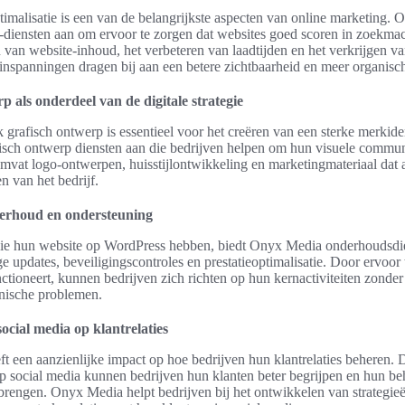
malisatie is een van de belangrijkste aspecten van online marketing. 
diensten aan om ervoor te zorgen dat websites goed scoren in zoekma
n van website-inhoud, het verbeteren van laadtijden en het verkrijgen va
inspanningen dragen bij aan een betere zichtbaarheid en meer organisch
p als onderdeel van de digitale strategie
k grafisch ontwerp is essentieel voor het creëren van een sterke merkide
isch ontwerp diensten aan die bedrijven helpen om hun visuele communi
omvat logo-ontwerpen, huisstijlontwikkeling en marketingmateriaal dat a
n van het bedrijf.
erhoud en ondersteuning
die hun website op WordPress hebben, biedt Onyx Media onderhoudsdie
e updates, beveiligingscontroles en prestatieoptimalisatie. Door ervoor 
ctioneert, kunnen bedrijven zich richten op hun kernactiviteiten zonder
nische problemen.
ocial media op klantrelaties
ft een aanzienlijke impact op hoe bedrijven hun klantrelaties beheren. D
 social media kunnen bedrijven hun klanten beter begrijpen en hun be
brengen. Onyx Media helpt bedrijven bij het ontwikkelen van strategieën