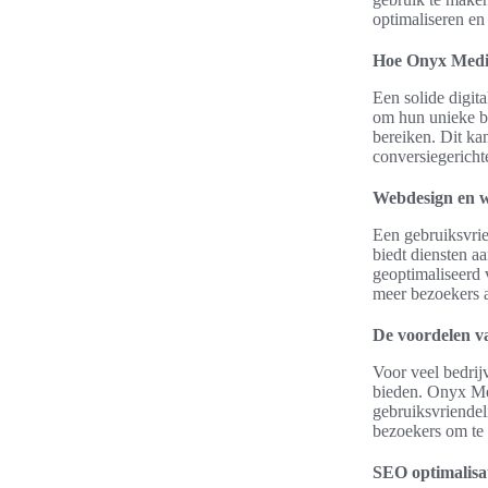
optimaliseren en 
Hoe Onyx Media 
Een solide digit
om hun unieke be
bereiken. Dit ka
conversiegerich
Webdesign en w
Een gebruiksvrie
biedt diensten aa
geoptimaliseerd 
meer bezoekers 
De voordelen v
Voor veel bedrij
bieden. Onyx Med
gebruiksvriendel
bezoekers om te z
SEO optimalisat