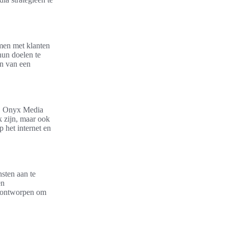
amen met klanten
hun doelen te
en van een
ie. Onyx Media
k zijn, maar ook
 het internet en
sten aan te
en
is ontworpen om