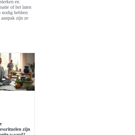
sterken en
atie of het laten
n nodig hebben
e aanpak zijn ze
e
essrituelen zijn
oeite waard?