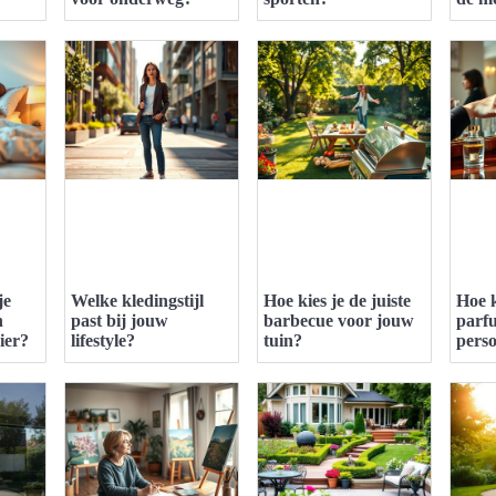
je
Welke kledingstijl
Hoe kies je de juiste
Hoe k
n
past bij jouw
barbecue voor jouw
parfu
ier?
lifestyle?
tuin?
perso