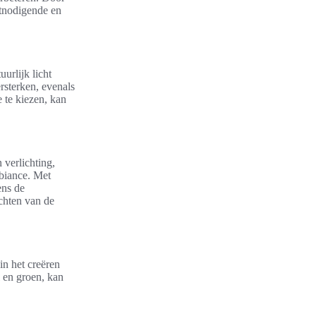
itnodigende en
urlijk licht
ersterken, evenals
e te kiezen, kan
 verlichting,
biance. Met
ens de
ichten van de
n het creëren
l en groen, kan