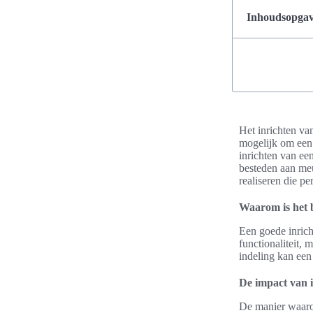
Inhoudsopgave
Het inrichten va
mogelijk om een u
inrichten van ee
besteden aan meu
realiseren die pe
Waarom is het 
Een goede inrich
functionaliteit, 
indeling kan een
De impact van i
De manier waarop