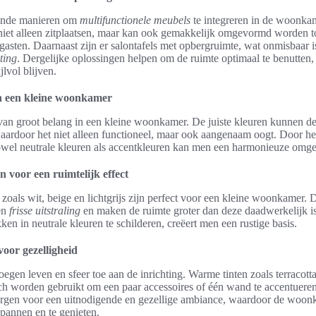
llende manieren om
multifunctionele meubels
te integreren in de woonka
niet alleen zitplaatsen, maar kan ook gemakkelijk omgevormd worden t
 gasten. Daarnaast zijn er salontafels met opbergruimte, wat onmisbaar 
ting
. Dergelijke oplossingen helpen om de ruimte optimaal te benutten, 
jlvol blijven.
n een kleine woonkamer
van groot belang in een kleine woonkamer. De juiste kleuren kunnen de
aardoor het niet alleen functioneel, maar ook aangenaam oogt. Door het
owel neutrale kleuren als accentkleuren kan men een harmonieuze omge
n voor een ruimtelijk effect
zoals wit, beige en lichtgrijs zijn perfect voor een kleine woonkamer. 
en
frisse uitstraling
en maken de ruimte groter dan deze daadwerkelijk i
en in neutrale kleuren te schilderen, creëert men een rustige basis.
oor gezelligheid
egen leven en sfeer toe aan de inrichting. Warme tinten zoals terracott
ch worden gebruikt om een paar accessoires of één wand te accentuere
rgen voor een uitnodigende en gezellige ambiance, waardoor de woon
pannen en te genieten.