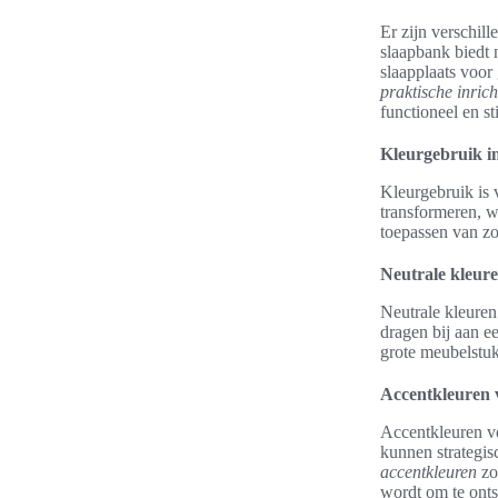
Er zijn verschi
slaapbank biedt 
slaapplaats voor
praktische inrich
functioneel en sti
Kleurgebruik i
Kleurgebruik is 
transformeren, w
toepassen van z
Neutrale kleure
Neutrale kleuren 
dragen bij aan e
grote meubelstukk
Accentkleuren v
Accentkleuren vo
kunnen strategis
accentkleuren
zo
wordt om te onts