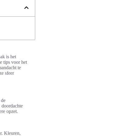
ak is het
e tips voor het
aandacht te
ze sfeer
 de
en doordachte
ere opzet.
r. Kleuren,