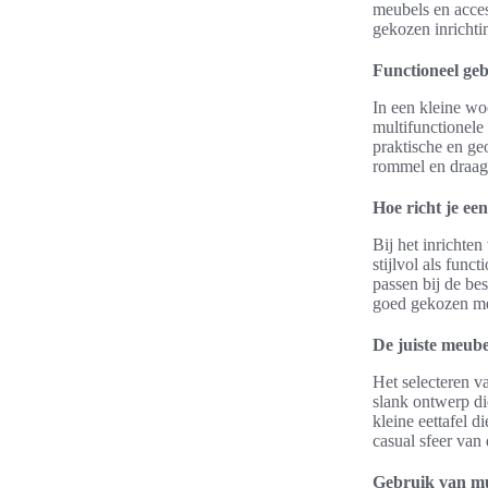
meubels en acces
gekozen inrichti
Functioneel ge
In een kleine wo
multifunctionele
praktische en ge
rommel en draagt
Hoe richt je ee
Bij het inrichte
stijlvol als fun
passen bij de b
goed gekozen me
De juiste meube
Het selecteren 
slank ontwerp di
kleine eettafel d
casual sfeer van 
Gebruik van mul