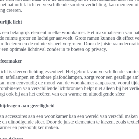
met natuurlijk licht en verschillende soorten verlichting, kan men een u
ng creëren.
rlijk licht
 is een belangrijk element in elke woonkamer. Het maximaliseren van natu
de ruimte groter en luchtiger aanvoelt. Grote ramen kunnen dit effect v
t reflecteren en de ruimte visueel vergroten. Door de juiste raamdecorati
een optimale lichtinval zonder in te boeten op privacy.
 sfeermaker
licht is sfeerverlichting essentieel. Het gebruik van verschillende soorten
n, tafellampen en dimbare plafondlampen, zorgt voor een gezellige am
g kan men eenvoudig de mood van de woonkamer aanpassen, vooral tijd
ombineren van verschillende lichtbronnen helpt niet alleen bij het verl
agt ook bij aan het creëren van een warme en uitnodigende sfeer.
 bijdragen aan gezelligheid
an accessoires aan een woonkamer kan een wereld van verschil maken i
 en uitnodigende sfeer. Door de juiste elementen te kiezen, zoals textie
armer en persoonlijker maken.