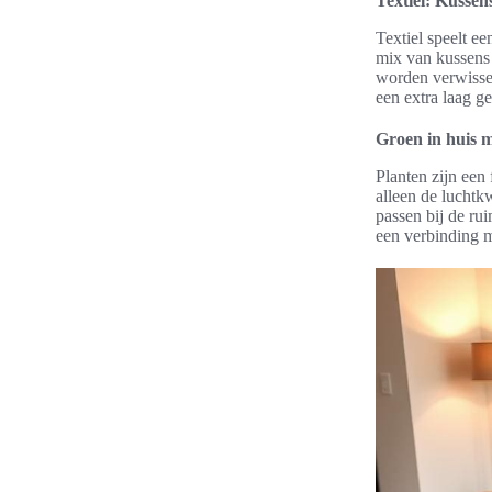
Textiel: Kussen
Textiel speelt e
mix van kussens 
worden verwissel
een extra laag g
Groen in huis m
Planten zijn een
alleen de luchtk
passen bij de ru
een verbinding m