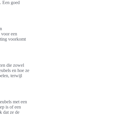
s. Een goed
en
t voor een
chting voorkomt
ezen die zowel
meubels en hoe ze
len, terwijl
meubels met een
ep is of een
k dat ze de