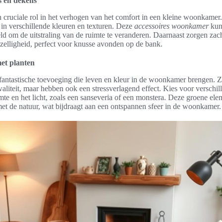
s en dekens
en cruciale rol in het verhogen van het comfort in een kleine woonkame
in verschillende kleuren en texturen. Deze
accessoires woonkamer
kun
d om de uitstraling van de ruimte te veranderen. Daarnaast zorgen zac
ezelligheid, perfect voor knusse avonden op de bank.
et planten
 fantastische toevoeging die leven en kleur in de woonkamer brengen. Z
waliteit, maar hebben ook een stressverlagend effect. Kies voor verschil
imte en het licht, zoals een sanseveria of een monstera. Deze groene el
et de natuur, wat bijdraagt aan een ontspannen sfeer in de woonkamer.