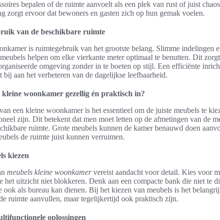
soires bepalen of de ruimte aanvoelt als een plek van rust of juist chao
ng zorgt ervoor dat bewoners en gasten zich op hun gemak voelen.
bruik van de beschikbare ruimte
onkamer is ruimtegebruik van het grootste belang. Slimme indelingen 
 meubels helpen om elke vierkante meter optimaal te benutten. Dit zorg
organiseerde omgeving zonder in te boeten op stijl. Een efficiënte inri
 bij aan het verbeteren van de dagelijkse leefbaarheid.
n kleine woonkamer gezellig én praktisch in?
n van een kleine woonkamer is het essentieel om de juiste meubels te ki
ctioneel zijn. Dit betekent dat men moet letten op de afmetingen van de 
eschikbare ruimte. Grote meubels kunnen de kamer benauwd doen aanvoe
ubels de ruimte juist kunnen verruimen.
ls kiezen
van
meubels kleine woonkamer
vereist aandacht voor detail. Kies voor 
e het uitzicht niet blokkeren. Denk aan een compacte bank die niet te di
ie ook als bureau kan dienen. Bij het kiezen van meubels is het belangrij
de ruimte aanvullen, maar tegelijkertijd ook praktisch zijn.
tifunctionele oplossingen