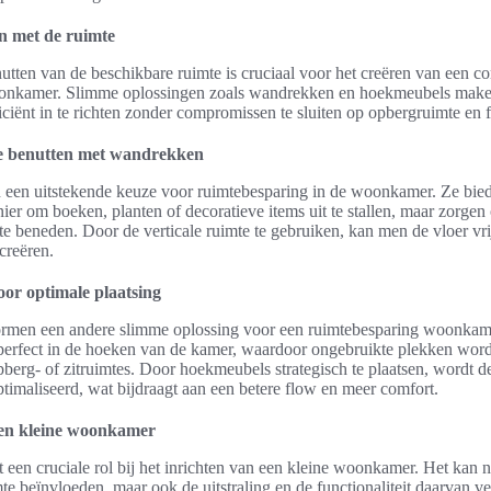
n met de ruimte
utten van de beschikbare ruimte is cruciaal voor het creëren van een co
oonkamer. Slimme oplossingen zoals wandrekken en hoekmeubels make
ciënt in te richten zonder compromissen te sluiten op opbergruimte en fu
te benutten met wandrekken
een uitstekende keuze voor ruimtebesparing in de woonkamer. Ze biede
nier om boeken, planten of decoratieve items uit te stallen, maar zorge
te beneden. Door de verticale ruimte te gebruiken, kan men de vloer vr
creëren.
or optimale plaatsing
men een andere slimme oplossing voor een ruimtebesparing woonkam
perfect in de hoeken van de kamer, waardoor ongebruikte plekken wo
opberg- of zitruimtes. Door hoekmeubels strategisch te plaatsen, wordt d
maliseerd, wat bijdraagt aan een betere flow en meer comfort.
 een kleine woonkamer
t een cruciale rol bij het inrichten van een kleine woonkamer. Het kan n
mte beïnvloeden, maar ook de uitstraling en de functionaliteit daarvan v