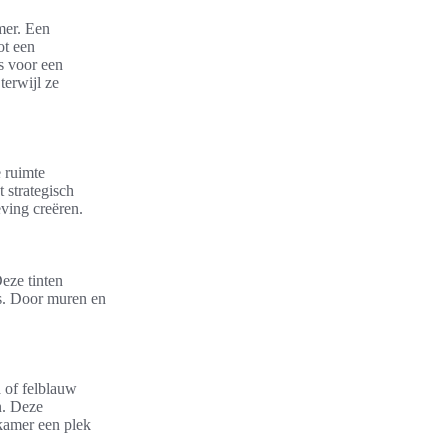
mer. Een
ot een
is voor een
terwijl ze
 ruimte
 strategisch
ving creëren.
Deze tinten
s. Door muren en
a of felblauw
n. Deze
kamer een plek