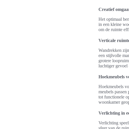
Creatief omgaa
Het optimaal ben
in een kleine w
om de ruimte effi
Verticale ruim
Wandrekken zijn 
een stijlvolle ma
grotere loopruim
luchtiger gevoel 
Hoekmeubels vo
Hoekmeubels vor
meubels passen 
tot functionele 
woonkamer geopti
Verlichting in
Verlichting speel
sfeer van de rui