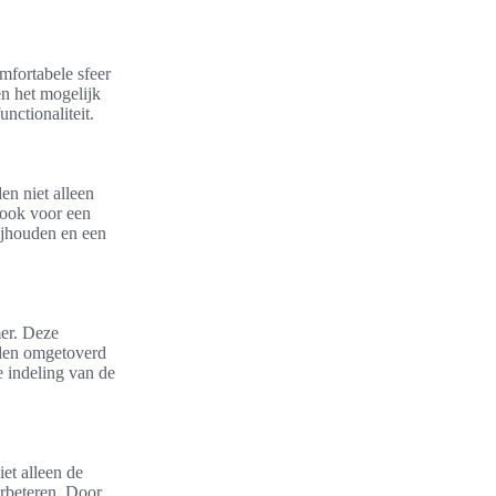
mfortabele sfeer
n het mogelijk
nctionaliteit.
n niet alleen
n ook voor een
ijhouden en een
er. Deze
rden omgetoverd
e indeling van de
iet alleen de
erbeteren. Door