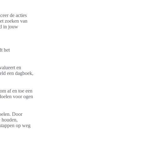
ceer de acties
het zoeken van
jd in jouw
t het
valueert en
eeld een dagboek,
 om af en toe een
 doelen voor ogen
oelen. Door
te houden,
 stappen op weg