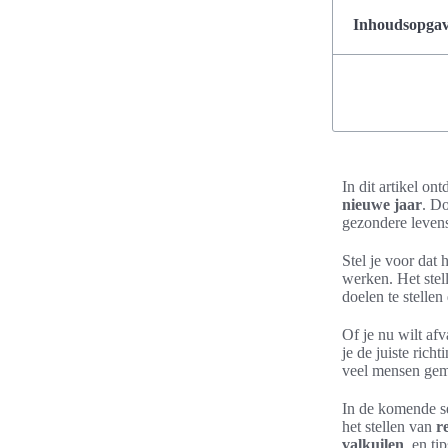
Inhoudsopgave
In dit artikel on
nieuwe jaar
. D
gezondere levens
Stel je voor dat 
werken. Het ste
doelen te stellen
Of je nu wilt afv
je de juiste rich
veel mensen gemo
In de komende se
het stellen van
r
valkuilen
, en t