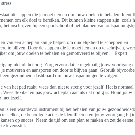
stress.
staat uit stappen die je moet nemen om jouw doelen te behalen. Identifi
rnemen om elk doel te bereiken. Dit kunnen kleine stappen zijn, zoals 
, het inschrijven bij een sportschool of het plannen van ontspanningsti
len van een actieplan kan je helpen om duidelijkheid te scheppen en
erd te blijven. Door de stappen die je moet nemen op te schrijven, word
ker om jouw doelen te behalen en gemotiveerd te blijven. – Expert
rtgang niet uit het oog. Zorg ervoor dat je regelmatig jouw voortgang e
n je motiveren en aansporen om door te blijven gaan. Gebruik bijvoorb
 of een gezondheidsdashboard om jouw inspanningen te volgen.
je van het pad raakt, wees dan niet te streng voor jezelf. Het is normaal
. Wees flexibel en pas jouw actieplan aan als dat nodig is. Houd jouw
 met jezelf.
an is een waardevol instrument bij het behalen van jouw gezondheidsd
 te stellen, de benodigde acties te identificeren en jouw voortgang bij 
 kansen op succes. Neem de tijd om een plan te maken en zet de eerste
e levensstijl.