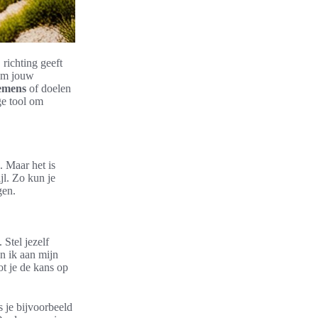
 richting geeft
 om jouw
emens
of doelen
ge tool om
. Maar het is
jl. Zo kun je
gen.
 Stel jezelf
n ik aan mijn
ot je de kans op
 je bijvoorbeeld