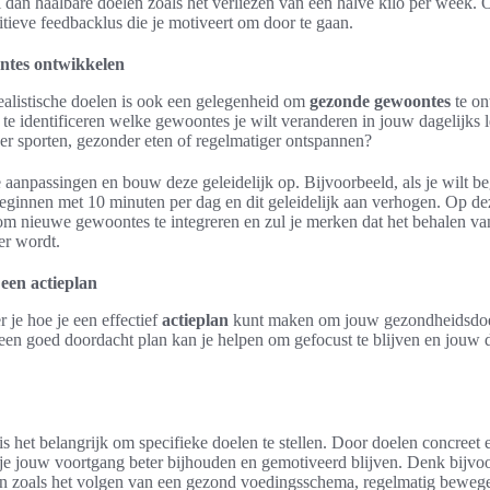
tel dan haalbare doelen zoals het verliezen van een halve kilo per week.
itieve feedbacklus die je motiveert om door te gaan.
ntes ontwikkelen
realistische doelen is ook een gelegenheid om
gezonde gewoontes
te on
te identificeren welke gewoontes je wilt veranderen in jouw dagelijks l
er sporten, gezonder eten of regelmatiger ontspannen?
 aanpassingen en bouw deze geleidelijk op. Bijvoorbeeld, als je wilt b
beginnen met 10 minuten per dag en dit geleidelijk aan verhogen. Op d
om nieuwe gewoontes te integreren en zul je merken dat het behalen v
er wordt.
een actieplan
er je hoe je een effectief
actieplan
kunt maken om jouw gezondheidsdoel
en goed doordacht plan kan je helpen om gefocust te blijven en jouw 
s het belangrijk om specifieke doelen te stellen. Door doelen concreet 
je jouw voortgang beter bijhouden en gemotiveerd blijven. Denk bijvoo
en zoals het volgen van een gezond voedingsschema, regelmatig bewege