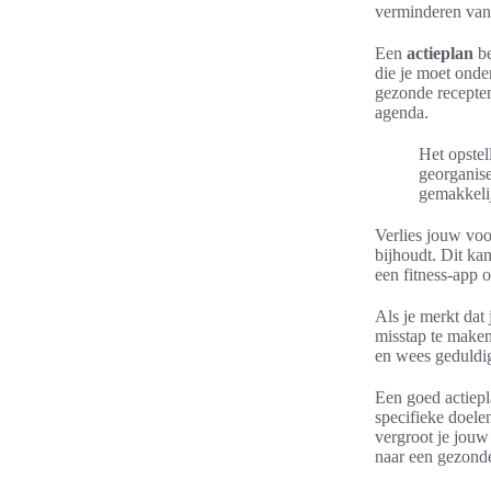
verminderen van 
Een
actieplan
be
die je moet onde
gezonde recepten
agenda.
Het opstel
georganise
gemakkelij
Verlies jouw voo
bijhoudt. Dit ka
een fitness-app
Als je merkt dat 
misstap te maken
en wees geduldig
Een goed actiepl
specifieke doelen
vergroot je jouw
naar een gezonder