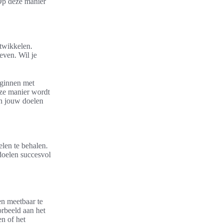
 Op deze manier
twikkelen.
even. Wil je
eginnen met
eze manier wordt
an jouw doelen
en te behalen.
doelen succesvol
en meetbaar te
rbeeld aan het
n of het