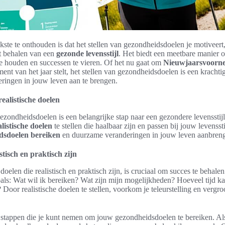
ste te onthouden is dat het stellen van gezondheidsdoelen je motiveert,
et behalen van een
gezonde levensstijl
. Het biedt een meetbare manier
te houden en successen te vieren. Of het nu gaat om
Nieuwjaarsvoorn
ent van het jaar stelt, het stellen van gezondheidsdoelen is een krachti
eringen in jouw leven aan te brengen.
realistische doelen
gezondheidsdoelen is een belangrijke stap naar een gezondere levensstijl
alistische doelen
te stellen die haalbaar zijn en passen bij jouw levenssti
dsdoelen bereiken
en duurzame veranderingen in jouw leven aanbren
stisch en praktisch zijn
oelen die realistisch en praktisch zijn, is cruciaal om succes te behalen.
als: Wat wil ik bereiken? Wat zijn mijn mogelijkheden? Hoeveel tijd ka
Door realistische doelen te stellen, voorkom je teleurstelling en vergro
stappen die je kunt nemen om jouw gezondheidsdoelen te bereiken. Als