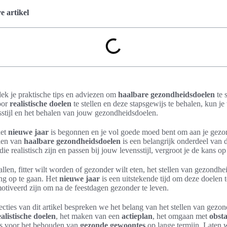
 artikel
tdek je praktische tips en adviezen om
haalbare gezondheidsdoelen
te 
oor
realistische doelen
te stellen en deze stapsgewijs te behalen, kun j
stijl en het behalen van jouw gezondheidsdoelen.
het
nieuwe jaar
is begonnen en je vol goede moed bent om aan je gezo
llen van
haalbare gezondheidsdoelen
is een belangrijk onderdeel van 
 die realistisch zijn en passen bij jouw levensstijl, vergroot je de kans op
allen, fitter wilt worden of gezonder wilt eten, het stellen van gezondhe
ting op te gaan. Het
nieuwe jaar
is een uitstekende tijd om deze doelen t
tiveerd zijn om na de feestdagen gezonder te leven.
cties van dit artikel bespreken we het belang van het stellen van gezo
ealistische doelen
, het maken van een
actieplan
, het omgaan met
obsta
ips voor het behouden van
gezonde gewoontes
op lange termijn. Laten 