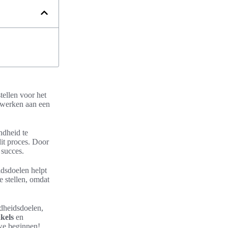
stellen voor het
e werken aan een
ndheid te
dit proces. Door
 succes.
idsdoelen helpt
e stellen, omdat
ndheidsdoelen,
kels
en
we beginnen!