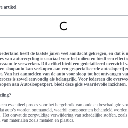
 artikel
ederland heeft de laatste jaren veel aandacht gekregen, en dat is 
es van autorecycling is cruciaal voor het milieu en biedt een effec
rzaam te verwerken. Dit artikel biedt een gedetailleerd overzicht
een sloopauto kan verkopen aan een gespecialiseerde autosloperij z
t. Van het aanmelden van de auto voor sloop tot het ontvangen va
 proces is zowel eenvoudig als belangrijk. Voor iedereen die overw
open aan Autosloopexpert, biedt deze gids waardevolle inzichten.
cling?
 een essentieel proces voor het hergebruik van oude en beschadigde voe
 dat auto’s worden ontmanteld, waarbij componenten behandeld worden
n. Het omvat de zorgvuldige verwijdering van schadelijke stoffen, zoals 
 van materialen zoals metalen en plastics.