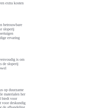
een extra kosten
een betrouwbare
e sloperij
oertuigen
dige ervaring
n eenvoudig is om
 de sloperij
zowel
ocus op duurzame
le materialen her
l biedt voor
ht voor deskundig
or de afhandeling