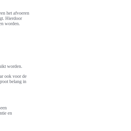
een het afvoeren
gt. Hierdoor
ten worden.
uikt worden.
aar ook voor de
root belang in
 een
ntie en