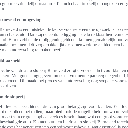
n gebruiksvriendelijk, maar ook financieel aantrekkelijk, aangezien er g
jn.
Barneveld en omgeving
 Barneveld is een uitstekende keuze voor iedereen die op zoek is naar 
un schadeauto. Dankzij de centrale ligging is de bereikbaarheid van dez
en uit Barneveld en de omliggende gebieden kunnen gemakkelijk hun v
matie inwinnen. Dit vergemakkelijkt de samenwerking en biedt een han
e met autorecycling te maken heeft.
eikbaarheid
locatie van de auto sloperij Barneveld zorgt ervoor dat het voor klante
ereiken. Met goed aangegeven routes en voldoende parkeergelegenheid, is
r iedereen. Dit maakt het proces van autorecycling nog soepeler voor 
 bedrijven.
an de sloperij
eft diverse specialiteiten die van groot belang zijn voor klanten. Een f
lpt niet alleen het milieu, maar biedt ook de mogelijkheid om waardevol
arnaast zijn er gratis ophaalservices beschikbaar, wat een groot voordee
eschadigde auto. Klanten kunnen bij de auto sloperij Barneveld terec
atie over het verkrijgen van een vrijwaringsbewijs, wat essentieel is vo