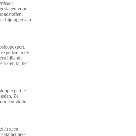
erdelen
pgeslagen voor
grondstoffen,
ef bijdragen aan
osloopexpert.
expertise in de
erschillende
ervaren bij het
sloopexpert te
bieden. Ze
oor een vlotte
 zich geen
maakt het hele