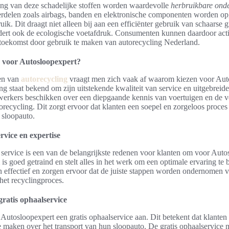
ing van deze schadelijke stoffen worden waardevolle
herbruikbare ond
erdelen zoals airbags, banden en elektronische componenten worden o
ik. Dit draagt niet alleen bij aan een efficiënter gebruik van schaarse 
dert ook de ecologische voetafdruk. Consumenten kunnen daardoor acti
toekomst door gebruik te maken van autorecycling Nederland.
voor Autosloopexpert?
en van
autorecycling
vraagt men zich vaak af waarom kiezen voor Aut
 staat bekend om zijn uitstekende kwaliteit van service en uitgebreide 
erkers beschikken over een diepgaande kennis van voertuigen en de v
orecycling. Dit zorgt ervoor dat klanten een soepel en zorgeloos proces 
 sloopauto.
rvice en expertise
 service is een van de belangrijkste redenen voor klanten om voor Auto
is goed getraind en stelt alles in het werk om een optimale ervaring te 
n effectief en zorgen ervoor dat de juiste stappen worden ondernomen v
het recyclingproces.
ratis ophaalservice
Autosloopexpert een gratis ophaalservice aan. Dit betekent dat klanten
 maken over het transport van hun sloopauto. De gratis ophaalservice 