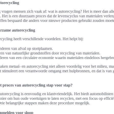
utorecycling
g vragen mensen zich vaak af: wat is autorecycling? Het is meer dan all
. Het is een duurzaam proces dat de levenscyclus van materialen verlen
ffen bespaard die anders voor nieuwe producten gebruikt zouden moe
rzame autorecycling
ycling heeft verschillende voordelen. Het helpt bij:
deren van afval op stortplaatsen.
en van natuurlijke grondstoffen door recycling van materialen.
eren van een circulaire economie waarin materialen eindeloos hergebr
ken metaal- en autorecycling niet alleen voordelig voor het milieu, m
 stimuleert een verantwoorde omgang met hulpbronnen, en dat is van g
t proces van autorecycling stap voor stap?
utorecycling is eenvoudig en klantvriendelijk. Het biedt automobilisten
ier om hun oude voertuigen te laten recyclen, met een focus op efficië
rie belangrijke stappen maken deze procedure mogelijk.
anmelden voor sloop