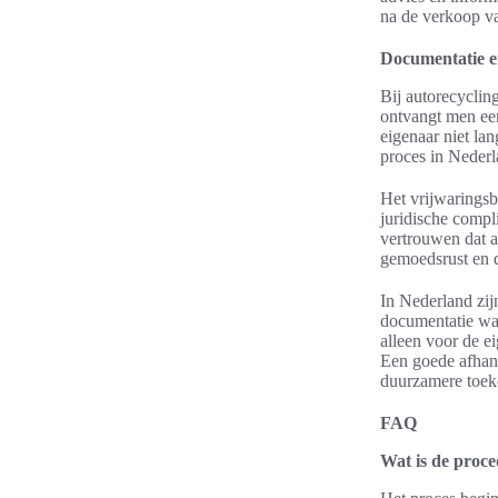
na de verkoop va
Documentatie en
Bij autorecyclin
ontvangt men een
eigenaar niet lan
proces in Nederl
Het vrijwaringsb
juridische compl
vertrouwen dat a
gemoedsrust en d
In Nederland zij
documentatie waa
alleen voor de e
Een goede afhand
duurzamere toek
FAQ
Wat is de proc