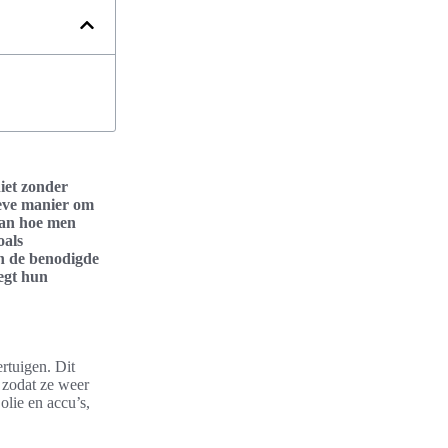
niet zonder
tieve manier om
 van hoe men
oals
n de benodigde
eegt hun
rtuigen. Dit
 zodat ze weer
olie en accu’s,