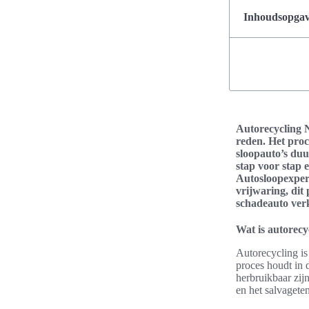
Inhoudsopgave
Autorecycling N
reden. Het proc
sloopauto’s duu
stap voor stap 
Autosloopexper
vrijwaring, dit
schadeauto verk
Wat is autorecy
Autorecycling is
proces houdt in
herbruikbaar zij
en het salvageten