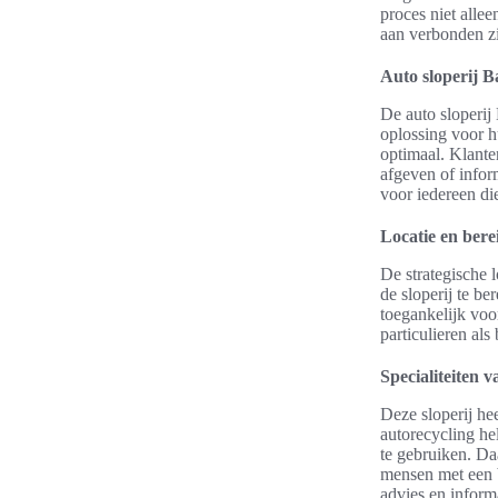
proces niet allee
aan verbonden zi
Auto sloperij 
De auto sloperij
oplossing voor h
optimaal. Klant
afgeven of infor
voor iedereen di
Locatie en ber
De strategische 
de sloperij te b
toegankelijk voo
particulieren als
Specialiteiten v
Deze sloperij he
autorecycling he
te gebruiken. Da
mensen met een b
advies en inform