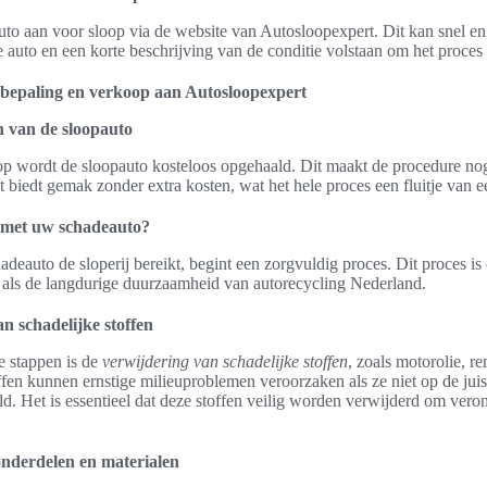
uto aan voor sloop via de website van Autosloopexpert. Dit kan snel e
auto en een korte beschrijving van de conditie volstaan om het proces t
bepaling en verkoop aan Autosloopexpert
n van de sloopauto
op wordt de sloopauto kosteloos opgehaald. Dit maakt de procedure nog
t biedt gemak zonder extra kosten, wat het hele proces een fluitje van e
 met uw schadeauto?
deauto de sloperij bereikt, begint een zorgvuldig proces. Dit proces is 
 als de langdurige duurzaamheid van autorecycling Nederland.
n schadelijke stoffen
e stappen is de
verwijdering van schadelijke stoffen
, zoals motorolie, r
ffen kunnen ernstige milieuproblemen veroorzaken als ze niet op de jui
. Het is essentieel dat deze stoffen veilig worden verwijderd om veron
nderdelen en materialen