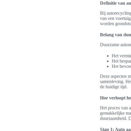
Definitie van a
Bij autorecyclin
van een voertuig
worden grondsto
Belang van duu
Duurzame autorec
Het vermin
Het bespar
Het bevord
Deze aspecten ma
samenleving. Het
de huidige tijd.
Hoe verloopt he
Het proces van a
gemakkelijke man
duurzaamheid. D
Stap 1: Auto a