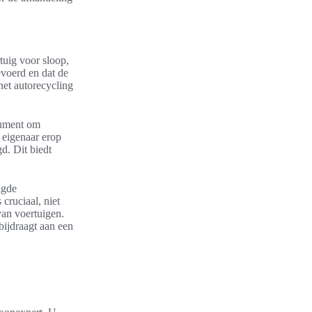
tuig voor sloop,
evoerd en dat de
 het autorecycling
ocument om
 eigenaar erop
d. Dit biedt
igde
cruciaal, niet
van voertuigen.
bijdraagt aan een