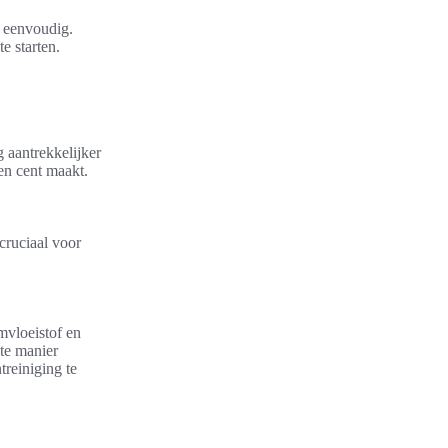
n eenvoudig.
e starten.
 aantrekkelijker
en cent maakt.
cruciaal voor
emvloeistof en
ste manier
treiniging te