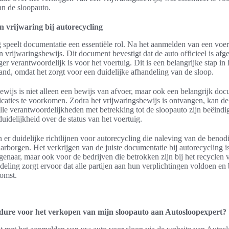
n de sloopauto.
 vrijwaring bij autorecycling
g speelt documentatie een essentiële rol. Na het aanmelden van een voer
 vrijwaringsbewijs. Dit document bevestigt dat de auto officieel is afg
ger verantwoordelijk is voor het voertuig. Dit is een belangrijke stap in
and, omdat het zorgt voor een duidelijke afhandeling van de sloop.
ewijs is niet alleen een bewijs van afvoer, maar ook een belangrijk d
icaties te voorkomen. Zodra het vrijwaringsbewijs is ontvangen, kan de
lle verantwoordelijkheden met betrekking tot de sloopauto zijn beëindig
uidelijkheid over de status van het voertuig.
n er duidelijke richtlijnen voor autorecycling die naleving van de benod
rborgen. Het verkrijgen van de juiste documentatie bij autorecycling is 
igenaar, maar ook voor de bedrijven die betrokken zijn bij het recyclen 
eling zorgt ervoor dat alle partijen aan hun verplichtingen voldoen en 
omst.
edure voor het verkopen van mijn sloopauto aan Autosloopexpert?