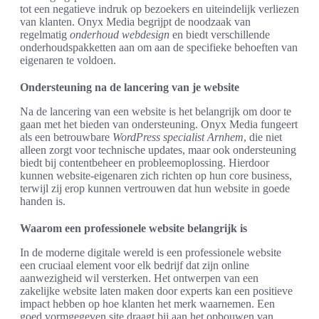
tot een negatieve indruk op bezoekers en uiteindelijk verliezen
van klanten. Onyx Media begrijpt de noodzaak van
regelmatig
onderhoud webdesign
en biedt verschillende
onderhoudspakketten aan om aan de specifieke behoeften van
eigenaren te voldoen.
Ondersteuning na de lancering van je website
Na de lancering van een website is het belangrijk om door te
gaan met het bieden van ondersteuning. Onyx Media fungeert
als een betrouwbare
WordPress specialist Arnhem
, die niet
alleen zorgt voor technische updates, maar ook ondersteuning
biedt bij contentbeheer en probleemoplossing. Hierdoor
kunnen website-eigenaren zich richten op hun core business,
terwijl zij erop kunnen vertrouwen dat hun website in goede
handen is.
Waarom een professionele website belangrijk is
In de moderne digitale wereld is een professionele website
een cruciaal element voor elk bedrijf dat zijn online
aanwezigheid wil versterken. Het ontwerpen van een
zakelijke website laten maken door experts kan een positieve
impact hebben op hoe klanten het merk waarnemen. Een
goed vormgegeven site draagt bij aan het opbouwen van