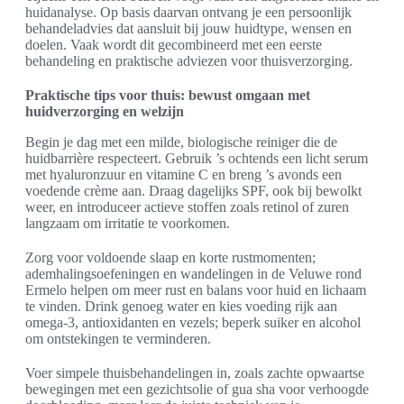
huidanalyse. Op basis daarvan ontvang je een persoonlijk
behandeladvies dat aansluit bij jouw huidtype, wensen en
doelen. Vaak wordt dit gecombineerd met een eerste
behandeling en praktische adviezen voor thuisverzorging.
Praktische tips voor thuis: bewust omgaan met
huidverzorging en welzijn
Begin je dag met een milde, biologische reiniger die de
huidbarrière respecteert. Gebruik ’s ochtends een licht serum
met hyaluronzuur en vitamine C en breng ’s avonds een
voedende crème aan. Draag dagelijks SPF, ook bij bewolkt
weer, en introduceer actieve stoffen zoals retinol of zuren
langzaam om irritatie te voorkomen.
Zorg voor voldoende slaap en korte rustmomenten;
ademhalingsoefeningen en wandelingen in de Veluwe rond
Ermelo helpen om meer rust en balans voor huid en lichaam
te vinden. Drink genoeg water en kies voeding rijk aan
omega-3, antioxidanten en vezels; beperk suiker en alcohol
om ontstekingen te verminderen.
Voer simpele thuisbehandelingen in, zoals zachte opwaartse
bewegingen met een gezichtsolie of gua sha voor verhoogde