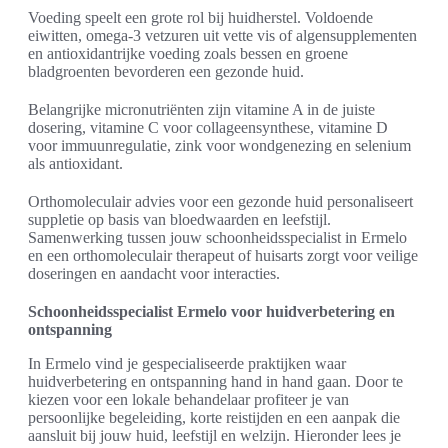
Voeding speelt een grote rol bij huidherstel. Voldoende
eiwitten, omega‑3 vetzuren uit vette vis of algensupplementen
en antioxidantrijke voeding zoals bessen en groene
bladgroenten bevorderen een gezonde huid.
Belangrijke micronutriënten zijn vitamine A in de juiste
dosering, vitamine C voor collageensynthese, vitamine D
voor immuunregulatie, zink voor wondgenezing en selenium
als antioxidant.
Orthomoleculair advies voor een gezonde huid personaliseert
suppletie op basis van bloedwaarden en leefstijl.
Samenwerking tussen jouw schoonheidsspecialist in Ermelo
en een orthomoleculair therapeut of huisarts zorgt voor veilige
doseringen en aandacht voor interacties.
Schoonheidsspecialist Ermelo voor huidverbetering en
ontspanning
In Ermelo vind je gespecialiseerde praktijken waar
huidverbetering en ontspanning hand in hand gaan. Door te
kiezen voor een lokale behandelaar profiteer je van
persoonlijke begeleiding, korte reistijden en een aanpak die
aansluit bij jouw huid, leefstijl en welzijn. Hieronder lees je