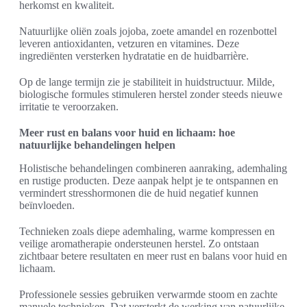
herkomst en kwaliteit.
Natuurlijke oliën zoals jojoba, zoete amandel en rozenbottel
leveren antioxidanten, vetzuren en vitamines. Deze
ingrediënten versterken hydratatie en de huidbarrière.
Op de lange termijn zie je stabiliteit in huidstructuur. Milde,
biologische formules stimuleren herstel zonder steeds nieuwe
irritatie te veroorzaken.
Meer rust en balans voor huid en lichaam: hoe
natuurlijke behandelingen helpen
Holistische behandelingen combineren aanraking, ademhaling
en rustige producten. Deze aanpak helpt je te ontspannen en
vermindert stresshormonen die de huid negatief kunnen
beïnvloeden.
Technieken zoals diepe ademhaling, warme kompressen en
veilige aromatherapie ondersteunen herstel. Zo ontstaan
zichtbaar betere resultaten en meer rust en balans voor huid en
lichaam.
Professionele sessies gebruiken verwarmde stoom en zachte
manuele technieken. Dat versterkt de werking van natuurlijke