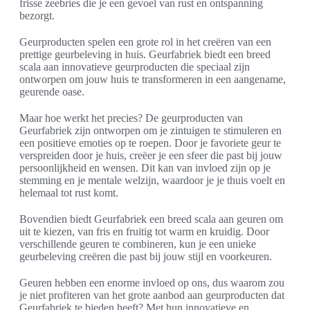
frisse zeebries die je een gevoel van rust en ontspanning
bezorgt.
Geurproducten spelen een grote rol in het creëren van een
prettige geurbeleving in huis. Geurfabriek biedt een breed
scala aan innovatieve geurproducten die speciaal zijn
ontworpen om jouw huis te transformeren in een aangename,
geurende oase.
Maar hoe werkt het precies? De geurproducten van
Geurfabriek zijn ontworpen om je zintuigen te stimuleren en
een positieve emoties op te roepen. Door je favoriete geur te
verspreiden door je huis, creëer je een sfeer die past bij jouw
persoonlijkheid en wensen. Dit kan van invloed zijn op je
stemming en je mentale welzijn, waardoor je je thuis voelt en
helemaal tot rust komt.
Bovendien biedt Geurfabriek een breed scala aan geuren om
uit te kiezen, van fris en fruitig tot warm en kruidig. Door
verschillende geuren te combineren, kun je een unieke
geurbeleving creëren die past bij jouw stijl en voorkeuren.
Geuren hebben een enorme invloed op ons, dus waarom zou
je niet profiteren van het grote aanbod aan geurproducten dat
Geurfabriek te bieden heeft? Met hun innovatieve en