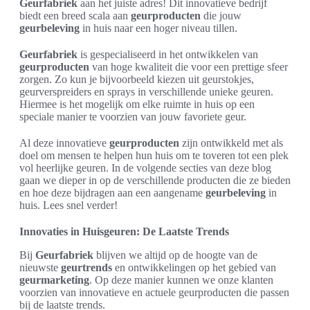
Geurfabriek
aan het juiste adres! Dit innovatieve bedrijf
biedt een breed scala aan
geurproducten
die jouw
geurbeleving
in huis naar een hoger niveau tillen.
Geurfabriek
is gespecialiseerd in het ontwikkelen van
geurproducten
van hoge kwaliteit die voor een prettige sfeer
zorgen. Zo kun je bijvoorbeeld kiezen uit geurstokjes,
geurverspreiders en sprays in verschillende unieke geuren.
Hiermee is het mogelijk om elke ruimte in huis op een
speciale manier te voorzien van jouw favoriete geur.
Al deze innovatieve
geurproducten
zijn ontwikkeld met als
doel om mensen te helpen hun huis om te toveren tot een plek
vol heerlijke geuren. In de volgende secties van deze blog
gaan we dieper in op de verschillende producten die ze bieden
en hoe deze bijdragen aan een aangename
geurbeleving
in
huis. Lees snel verder!
Innovaties in Huisgeuren: De Laatste Trends
Bij
Geurfabriek
blijven we altijd op de hoogte van de
nieuwste
geurtrends
en ontwikkelingen op het gebied van
geurmarketing
. Op deze manier kunnen we onze klanten
voorzien van innovatieve en actuele geurproducten die passen
bij de laatste trends.