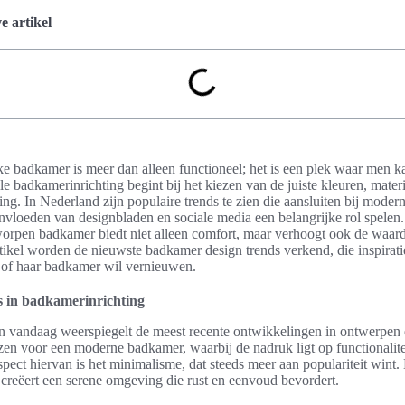
 artikel
ke badkamer is meer dan alleen functioneel; het is een plek waar men 
lle badkamerinrichting begint bij het kiezen van de juiste kleuren, mater
ng. In Nederland zijn populaire trends te zien die aansluiten bij modern
invloeden van designbladen en sociale media een belangrijke rol spelen.
orpen badkamer biedt niet alleen comfort, maar verhoogt ook de waar
rtikel worden de nieuwste badkamer design trends verkend, die inspirat
n of haar badkamer wil vernieuwen.
 in badkamerinrichting
 vandaag weerspiegelt de meest recente ontwikkelingen in ontwerpen e
en voor een moderne badkamer, waarbij de nadruk ligt op functionalitei
pect hiervan is het minimalisme, dat steeds meer aan populariteit wint. 
creëert een serene omgeving die rust en eenvoud bevordert.