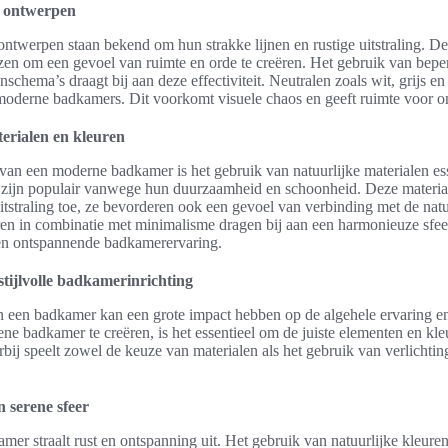
e ontwerpen
ontwerpen staan bekend om hun strakke lijnen en rustige uitstraling. De
en om een gevoel van ruimte en orde te creëren. Het gebruik van beper
nschema’s draagt bij aan deze effectiviteit. Neutralen zoals wit, grijs en
oderne badkamers. Dit voorkomt visuele chaos en geeft ruimte voor o
erialen en kleuren
n van een moderne badkamer is het gebruik van natuurlijke materialen es
 zijn populair vanwege hun duurzaamheid en schoonheid. Deze materia
uitstraling toe, ze bevorderen ook een gevoel van verbinding met de natu
ren in combinatie met minimalisme dragen bij aan een harmonieuze sfee
een ontspannende badkamerervaring.
 stijlvolle badkamerinrichting
n een badkamer kan een grote impact hebben op de algehele ervaring e
ene badkamer te creëren, is het essentieel om de juiste elementen en kle
bij speelt zowel de keuze van materialen als het gebruik van verlichtin
 serene sfeer
mer straalt rust en ontspanning uit. Het gebruik van natuurlijke kleuren