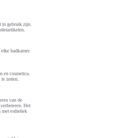
in gebruik zijn.
letartikelen.
p elke badkamer.
en en cosmetica.
te zetten.
teren van de
 verbeteren. Het
 met esthetiek