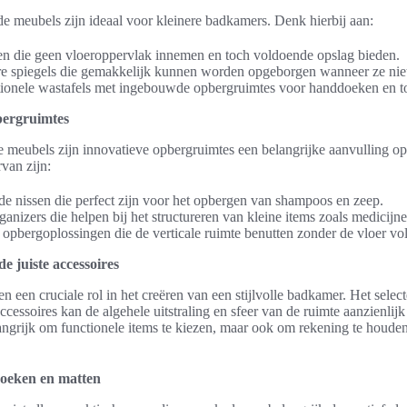
 meubels zijn ideaal voor kleinere badkamers. Denk hierbij aan:
n die geen vloeroppervlak innemen en toch voldoende opslag bieden.
e spiegels die gemakkelijk kunnen worden opgeborgen wanneer ze niet 
ionele wastafels met ingebouwde opbergruimtes voor handdoeken en toi
bergruimtes
e meubels zijn innovatieve opbergruimtes een belangrijke aanvulling o
van zijn:
 nissen die perfect zijn voor het opbergen van shampoos en zeep.
anizers die helpen bij het structureren van kleine items zoals medicijn
pbergoplossingen die de verticale ruimte benutten zonder de vloer vol 
e juiste accessoires
n een cruciale rol in het creëren van een stijlvolle badkamer. Het selec
cessoires kan de algehele uitstraling en sfeer van de ruimte aanzienlijk
elangrijk om functionele items te kiezen, maar ook om rekening te houden
doeken en matten