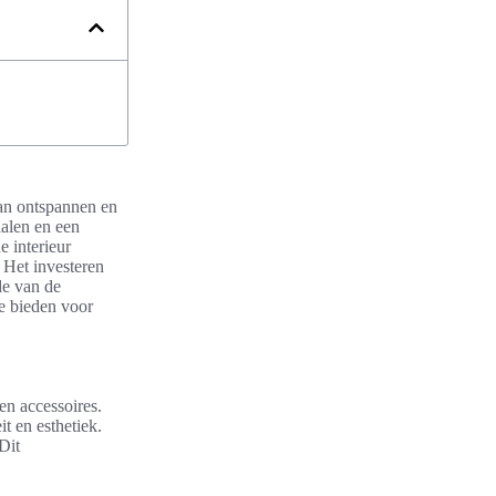
kan ontspannen en
ialen en een
e interieur
 Het investeren
de van de
ie bieden voor
n accessoires.
t en esthetiek.
Dit