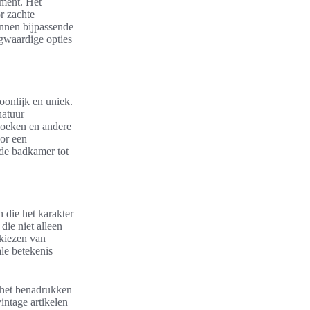
ement. Het
r zachte
unnen bijpassende
gwaardige opties
onlijk en uniek.
natuur
doeken en andere
or een
 de badkamer tot
n die het karakter
die niet alleen
 kiezen van
le betekenis
j het benadrukken
intage artikelen