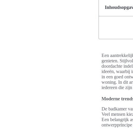
Inhoudsopgave
Een aantrekkelij
genieten. Stijlvo
doordachte indeli
ideeën, waarbij 
in een goed ontw
woning. In dit a
iedereen die zij
Moderne trends
De badkamer van
Veel mensen kiez
Een belangrijk as
ontwerpprincipe 