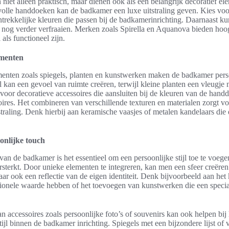
niet alleen praktisch, maar dienen ook als een belangrijk decoratief el
lvolle handdoeken kan de badkamer een luxe uitstraling geven. Kies voo
ntrekkelijke kleuren die passen bij de badkamerinrichting. Daarnaast k
 nog verder verfraaien. Merken zoals Spirella en Aquanova bieden hoo
 als functioneel zijn.
ementen
enten zoals spiegels, planten en kunstwerken maken de badkamer perso
l kan een gevoel van ruimte creëren, terwijl kleine planten een vleugje 
voor decoratieve accessoires die aansluiten bij de kleuren van de hand
res. Het combineren van verschillende texturen en materialen zorgt vo
traling. Denk hierbij aan keramische vaasjes of metalen kandelaars die
onlijke touch
 van de badkamer is het essentieel om een persoonlijke stijl toe te voege
rsterkt. Door unieke elementen te integreren, kan men een sfeer creëren 
aar ook een reflectie van de eigen identiteit. Denk bijvoorbeeld aan het
ionele waarde hebben of het toevoegen van kunstwerken die een specia
n accessoires zoals persoonlijke foto’s of souvenirs kan ook helpen bi
ijl binnen de badkamer inrichting. Spiegels met een bijzondere lijst of v