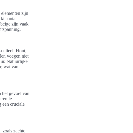
 elementen zijn
kt aantal
 beige zijn vaak
ntspanning.
sentieel. Hout,
len voegen niet
ur. Natuurlijke
r, wat van
n het gevoel van
uren te
g een cruciale
, zoals zachte