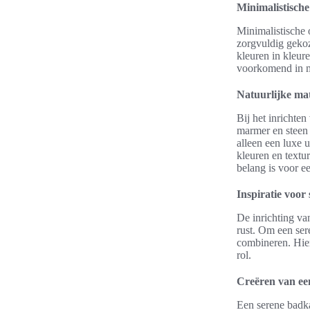
Minimalistisch
Minimalistische 
zorgvuldig gekoz
kleuren in kleure
voorkomend in m
Natuurlijke mat
Bij het inrichte
marmer en steen
alleen een luxe 
kleuren en textu
belang is voor 
Inspiratie voor
De inrichting va
rust. Om een ser
combineren. Hier
rol.
Creëren van een
Een serene badka