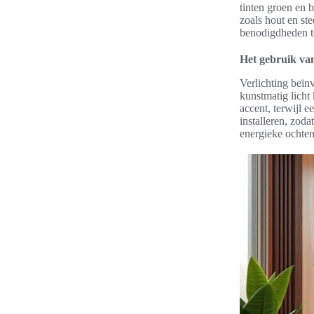
tinten groen en 
zoals hout en ste
benodigdheden to
Het gebruik van
Verlichting beïn
kunstmatig licht
accent, terwijl 
installeren, zod
energieke ochte