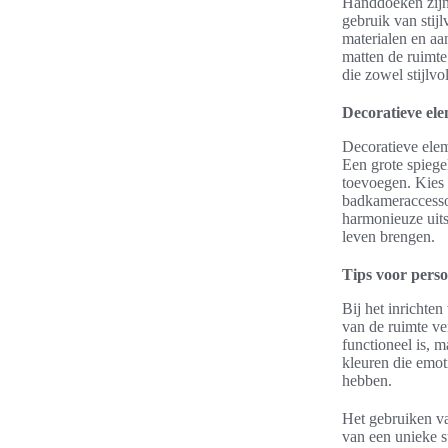
Handdoeken zijn 
gebruik van stij
materialen en aa
matten de ruimte
die zowel stijlvol
Decoratieve el
Decoratieve elem
Een grote spiege
toevoegen. Kies 
badkameraccessoi
harmonieuze uits
leven brengen.
Tips voor perso
Bij het inrichten
van de ruimte ve
functioneel is, m
kleuren die emot
hebben.
Het gebruiken va
van een unieke st