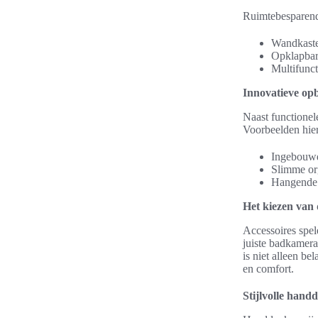
Ruimtebesparende
Wandkaste
Opklapbar
Multifunct
Innovatieve op
Naast functionel
Voorbeelden hier
Ingebouwde
Slimme org
Hangende o
Het kiezen van d
Accessoires spele
juiste badkamerac
is niet alleen b
en comfort.
Stijlvolle hand