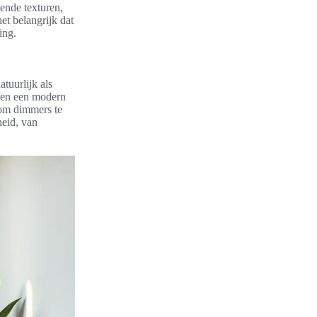
lende texturen,
et belangrijk dat
ing.
tuurlijk als
eden een modern
 om dimmers te
heid, van