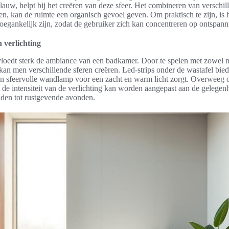
blauw, helpt bij het creëren van deze sfeer. Het combineren van verschil
en, kan de ruimte een organisch gevoel geven. Om praktisch te zijn, is h
egankelijk zijn, zodat de gebruiker zich kan concentreren op ontspann
 verlichting
vloedt sterk de ambiance van een badkamer. Door te spelen met zowel na
 kan men verschillende sferen creëren. Led-strips onder de wastafel bi
een sfeervolle wandlamp voor een zacht en warm licht zorgt. Overweeg
at de intensiteit van de verlichting kan worden aangepast aan de gelegen
nden tot rustgevende avonden.