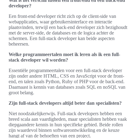
Wat is het verschil tussen een front-end en een back-end
developer?
Een front-end developer richt zich op de client-side van
webapplicaties, waar gebruikersinterface en interactie
plaatsvinden, terwijl een back-end developer zich bezighoudt
met de server-side, de databases en de logica achter de
schermen. Een full-stack developer kan beide aspecten
beheersen.
Welke programmeertalen moet ik leren als ik een full-
stack developer wil worden?
Essentiële programmeertalen voor een full-stack developer
zijn onder andere HTML, CSS en JavaScript voor de front-
end, en talen zoals Python, Ruby of PHP voor de back-end.
Daarnaast is kennis van databases zoals SQL en noSQL van
groot belang.
Zijn full-stack developers altijd beter dan specialisten?
Niet noodzakelijkerwijs. Full-stack developers hebben een
breed scala aan vaardigheden, maar specialisten hebben vaak
diepgaandere kennis in hun specifieke gebied. Beide rollen
zijn waardevol binnen softwareontwikkeling en de keuze
hangt af van de behoeften van een project.